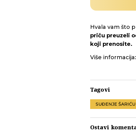
Hvala vam što p
priču preuzeli o
koji prenosite.
Više informacija
Tagovi
SUĐENJE ŠARIĆU
Ostavi koment