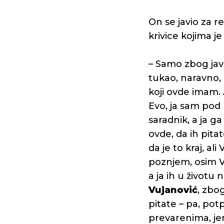
On se javio za 
krivice kojima 
– Samo zbog javn
tukao, naravno,
koji ovde imam. 
Evo, ja sam pod 
saradnik, a ja ga
ovde, da ih pitat
da je to kraj, ali
poznjem, osim V
a ja ih u životu
Vujanović
, zbo
pitate – pa, potp
prevarenima, jer