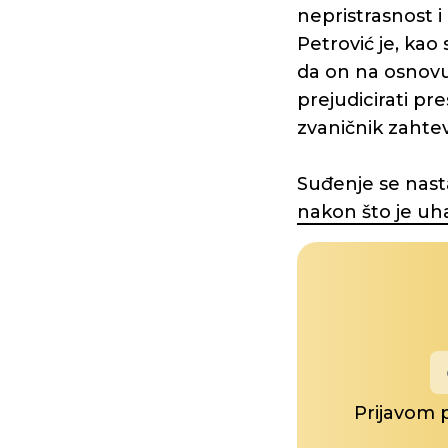
nepristrasnost 
Petrović je, kao
da on na osnovu
prejudicirati pr
zvaničnik zahtev
Suđenje se nast
nakon što je u
Prijavom 