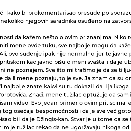
reč i kako bi prokomentarisao presude po spora
je nekoliko njegovih saradnika osuđeno na zatvor
osti da kažem nešto o ovim priznanjima. Niko te
 niti mene ovde tuku, sve najbolje mogu da ka
Ali, ovo suđenje ipak nije normalno, jer te javne 
pritiskom kad javno pišu o meni svašta, i da je u
 ni ne poznajem. Sve što mi tražimo je da se ti lju
e da li mene poznaju, to je sve. Ja znam da su oni
 Vi najbolje znate kakvi su tu dokazi i da li ja ikoga
orotovića. Znači, mene tužilac optužuje da sam 
 nisam video. Evo jedan primer o ovim pritiscima: 
g tog osećaja bespomoćnosti i da je sve već goto
isao bi i da je Džingis-kan. Stvar je u tome da se t
 im je tužilac rekao da ne ugoržavaju nikoga od 