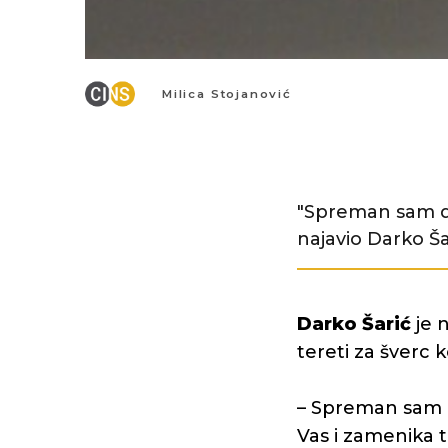
Milica Stojanović
"Spreman sam d
najavio Darko Ša
Darko Šarić
je n
tereti za šverc 
– Spreman sam 
Vas i zamenika t