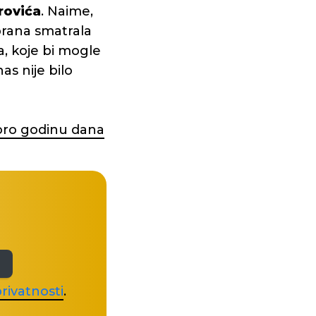
rovića
. Naime,
dbrana smatrala
, koje bi mogle
nas nije bilo
oro godinu dana
rivatnosti
.