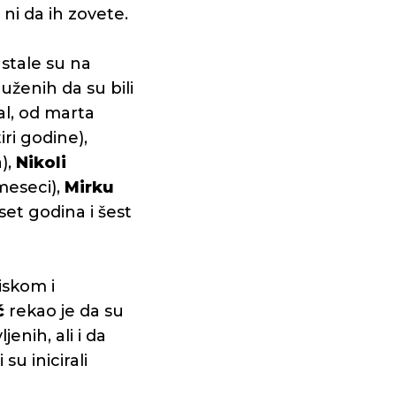
ni da ih zovete.
astale su na
uženih da su bili
al, od marta
iri godine),
),
Nikoli
meseci),
Mirku
set godina i šest
iskom i
ć
rekao je da su
enih, ali i da
u inicirali