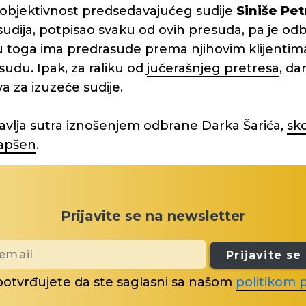
i objektivnost predsedavajućeg sudije
Siniše Pet
 sudija, potpisao svaku od ovih presuda, pa je o
 toga ima predrasude prema njihovim klijentima
esudu. Ipak, za raliku od
jučerašnjeg pretresa
, da
a za izuzeće sudije.
avlja sutra iznošenjem odbrane Darka Šarića,
sk
hapšen
.
Prijavite se na newsletter
Prijavite se
potvrđujete da ste saglasni sa našom
politikom p