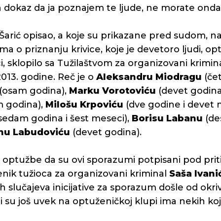
an dokaz da ja poznajem te ljude, ne morate onda 
Šarić opisao, a koje su prikazane pred sudom, n
 o priznanju krivice, koje je devetoro ljudi, opt
ci, sklopilo sa Tužilaštvom za organizovani krimin
013. godine. Reč je o
Aleksandru Miodragu
(čet
(osam godina),
Marku Vorotoviću
(devet godina
 godina),
Milošu Krpoviću
(dve godine i devet 
sedam godina i šest meseci),
Borisu Labanu
(de
nu Labudoviću
(devet godina).
 optužbe da su ovi sporazumi potpisani pod prit
ik tužioca za organizovani kriminal
Saša Ivani
slučajeva inicijative za sporazum došle od okrivlj
su još uvek na optuženičkoj klupi ima nekih koji s