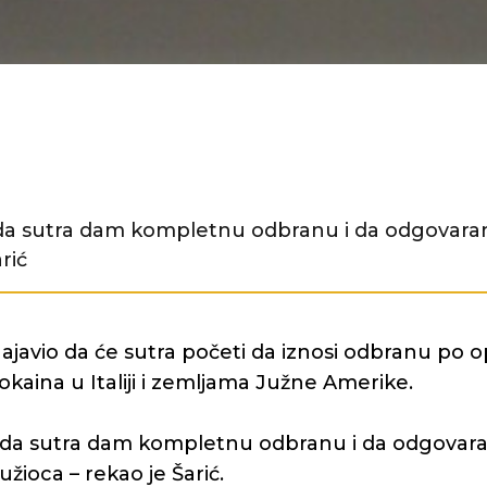
a sutra dam kompletnu odbranu i da odgovaram 
rić
ajavio da će sutra početi da iznosi odbranu po o
kokaina u Italiji i zemljama Južne Amerike.
da sutra dam kompletnu odbranu i da odgovaram
užioca – rekao je Šarić.