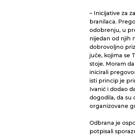
– Inicijative za 
branilaca. Preg
odobrenju, u pro
nijedan od njih 
dobrovoljno prizn
juče, kojima se T
stoje. Moram da 
inicirali pregovo
isti princip je p
Ivanić i dodao 
dogodila, da su 
organizovane g
Odbrana je ospor
potpisali spora