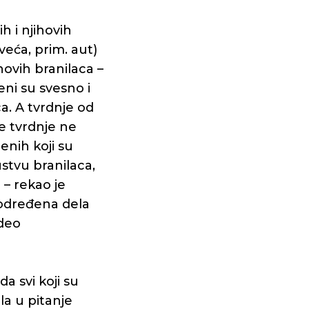
h i njihovih
eća, prim. aut)
hovih branilaca –
eni su svesno i
ca. A tvrdnje od
te tvrdnje ne
enih koji su
ustvu branilaca,
o – rekao je
 određena dela
 deo
a svi koji su
la u pitanje