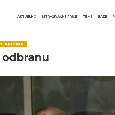
AKTUELNO
ISTRAŽIVAČKE PRIČE
TEME
BAZE
P
I KRIMINAL
i odbranu