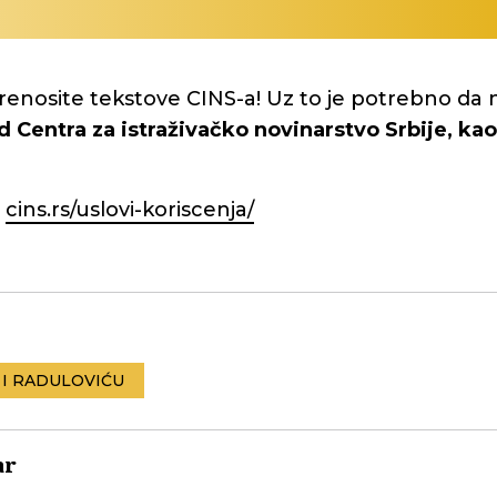
renosite tekstove CINS-a! Uz to je potrebno da 
d Centra za istraživačko novinarstvo Srbije, kao 
:
cins.rs/uslovi-koriscenja/
 I RADULOVIĆU
ar