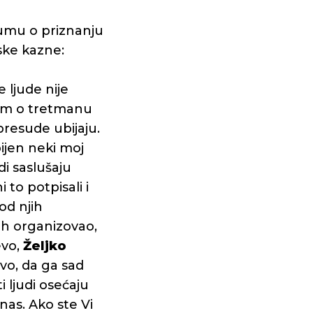
zumu o priznanju
ske kazne:
 ljude nije
žem o tretmanu
presude ubijaju.
bijen neki moj
di saslušaju
 to potpisali i
 od njih
ih organizovao,
evo,
Željko
vo, da ga sad
i ljudi osećaju
nas. Ako ste Vi