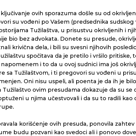
zaključivanje ovih sporazuma došle su od okrivljeni
ovori su vođeni po Vašem (predsednika sudskog v
storijama Tužilaštva, u prisustvu okrivljenih i nji
nije bio bez advokata. Donete su presude, okrivlj
ali krivična dela, i bili su svesni njihovih posledi
užilaštvu spočitava da je pretilo i vršilo pritiske, 
napomenem i to da u ovoj sudnici ima još okrivlj
re sa Tužilaštvom, i ti pregovori su vođeni u pris
rimenjen. Oni nisu uspeli, ali poenta je da ih je bil
da Tužilaštvo ovim presudama dokazuje da su se
optuženi u njima učestvovali i da su to radili kao
rupe.
avala korišćenje ovih presuda, ponovila zahtev d
zume budu pozvani kao svedoci ali i ponovo dove