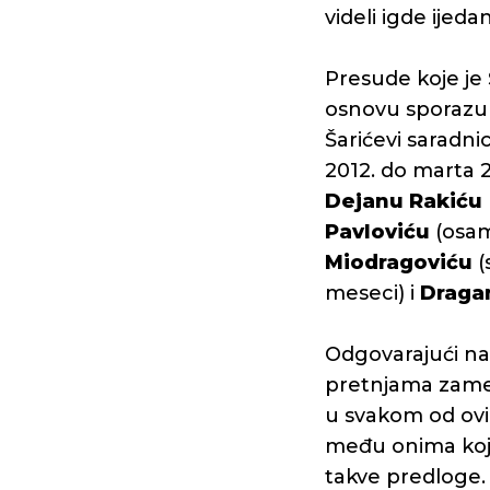
videli igde ijed
Presude koje je 
osnovu sporazuma
Šarićevi saradni
2012. do marta 2
Dejanu Rakiću
Pavloviću
(osam
Miodragoviću
(
meseci) i
Draga
Odgovarajući na
pretnjama zamen
u svakom od ovih 
među onima koji 
takve predloge.