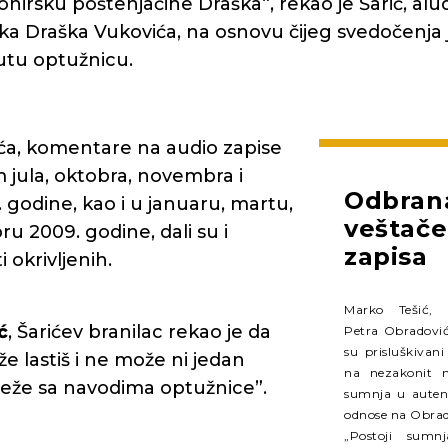
irsku poštenjačine Draška“, rekao je Šarić, alud
a Draška Vukovića, na osnovu čijeg svedočenja je
tu optužnicu.
ća, komentare na audio zapise
 jula, oktobra, novembra i
Odbrana
godine, kao i u januaru, martu,
veštače
ru 2009. godine, dali su i
zapisa
 okrivljenih.
Marko Tešić, b
ć
, Šarićev branilac rekao je da
Petra Obradović
su prisluškivani
že lastiš i ne može ni jedan
na nezakonit n
eže sa navodima optužnice”.
sumnja u autent
odnose na Obrad
„Postoji sumn