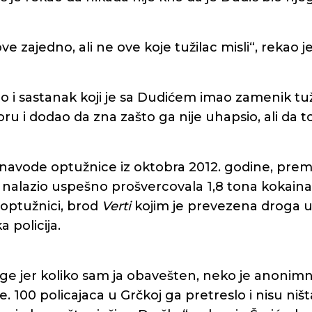
e zajedno, ali ne ove koje tužilac misli“, rekao je
o i sastanak koji je sa Dudićem imao zamenik tu
ru i dodao da zna zašto ga nije uhapsio, ali da t
 navode optužnice iz oktobra 2012. godine, prem
u nalazio uspešno prošvercovala 1,8 tona kokain
u optužnici, brod
Verti
kojim je prevezena droga u
a policija.
ge jer koliko sam ja obavešten, neko je anonimn
 100 policajaca u Grčkoj ga pretreslo i nisu ništa 