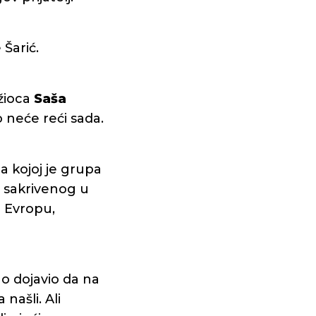
 Šarić.
žioca
Saša
o neće reći sada.
a kojoj je grupa
a sakrivenog u
 Evropu,
o dojavio da na
našli. Ali