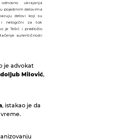
 odnosno ukrajanja
 u pojedinim delovima
acuju delovi koji su
 i nelogični za tok
o je Tešić i predložio
tačenje autentičnosti
o je advokat
doljub Milović
,
a
, istakao je da
a vreme.
ganizovanju