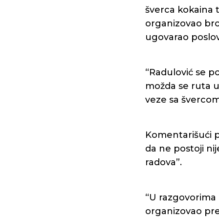
šverca kokaina
organizovao bro
ugovarao poslov
“Radulović se poj
možda se ruta u
veze sa švercom 
Komentarišući pr
da ne postoji ni
radova”.
“U razgovorima 
organizovao prev