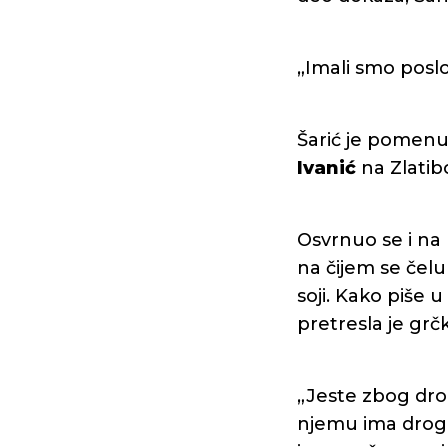
„Imali smo poslov
Šarić je pomenu
Ivanić
na Zlatibo
Osvrnuo se i na
na čijem se čel
soji. Kako piše 
pretresla je grčk
„Jeste zbog dro
njemu ima droge.