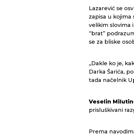
Lazarević se osv
zapisa u kojima 
velikim slovima i
“brat” podrazum
se za bliske oso
„Dakle ko je, ka
Darka Šarića, po
tada načelnik Up
Veselin Milutin
prisluškivani ra
Prema navodima 