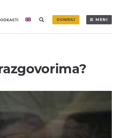
DONIRAJ
MENI
ODKASTI
m razgovorima?