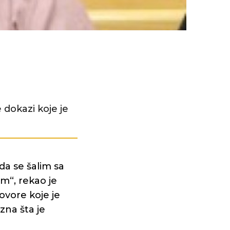
 dokazi koje je
da se šalim sa
m“, rekao je
ovore koje je
zna šta je