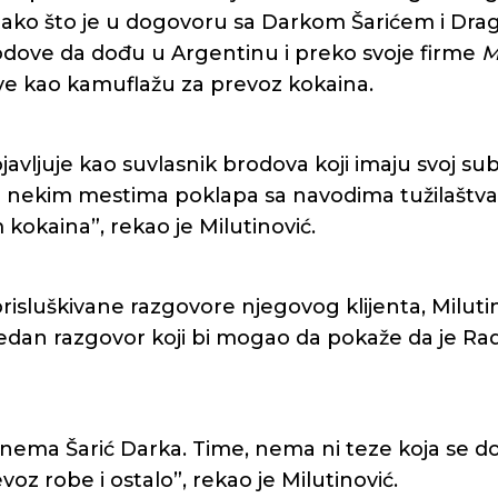
 tako što je u dogovoru sa Darkom Šarićem i D
dove da dođu u Argentinu i preko svoje firme
M
e kao kamuflažu za prevoz kokaina.
avljuje kao suvlasnik brodova koji imaju svoj subj
 nekim mestima poklapa sa navodima tužilaštva,
kokaina”, rekao je Milutinović.
isluškivane razgovore njegovog klijenta, Miluti
jedan razgovor koji bi mogao da pokaže da je Radu
nema Šarić Darka. Time, nema ni teze koja se do
oz robe i ostalo”, rekao je Milutinović.