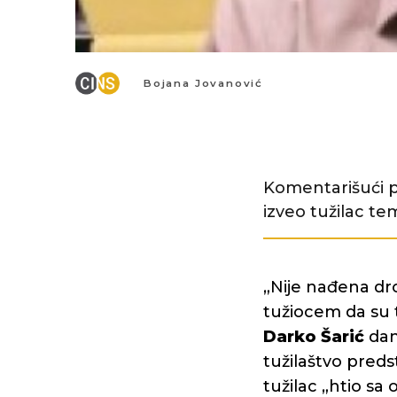
Bojana Jovanović
Komentarišući pr
izveo tužilac t
„Nije nađena dro
tužiocem da su 
Darko Šarić
dan
tužilaštvo preds
tužilac „htio sa