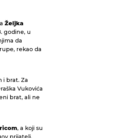
ka
Željka
. godine, u
njima da
grupe, rekao da
i brat. Za
Draška Vukovića
ni brat, ali ne
ricom
, a koji su
v prijatelj.