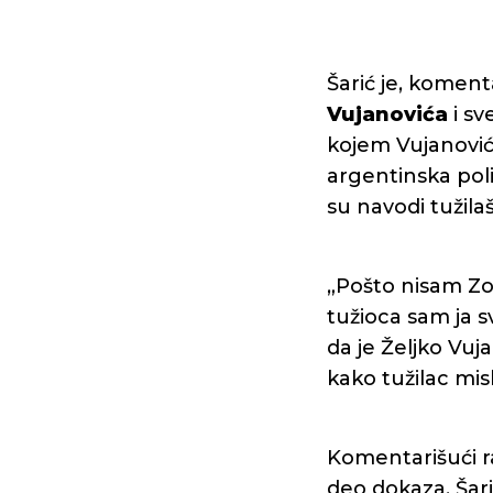
Šarić je, koment
Vujanovića
i sv
kojem Vujanović
argentinska poli
su navodi tužil
„Pošto nisam Zok
tužioca sam ja 
da je Željko Vuja
kako tužilac misli
Komentarišući r
deo dokaza, Šarić