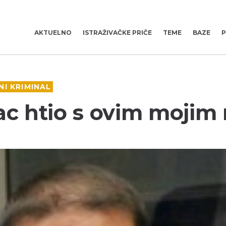
AKTUELNO
ISTRAŽIVAČKE PRIČE
TEME
BAZE
P
I KRIMINAL
ilac htio s ovim moji