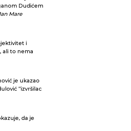
raganom Dudićem
an Mare
ektivitet i
 ali to nema
nović je ukazao
lović “izvršilac
kazuje, da je