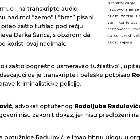
nasnimavanja,
rnuo i na transkripte audio
razgovora jer se
audio zapisa ub
su nadimci “zemo” i “brat” pisani
van konteksta
 pitao zašto tužilac pod rečju
razgovora“, reka
eva Darka Šarića, s obzirom da
da se izvrši veš
audio zapisa.
be koristi ovaj nadimak.
ko i zašto pogrešno usmeravao tužilaštvo“, upita
dsećajući da je transkripte i beleške potpisao
Ro
rave kriminalističke policije.
ović
, advokat optuženog
Rodoljuba Radulović
zgovori nisu zakonit dokaz, jer nisu predloženi n
optužnice Radulović je imao bitnu ulogu u or