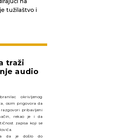
irajući na
 tužilaštvo i
 traži
nje audio
ranilac okrivljenog
a, osim prigovora da
 razgovori pribavljeni
ačin, rekao je i da
ičnost zapisa koji se
ovića.
ja da je došlo do