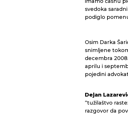
imamo časnu pion
svedoka saradnik
podiglo pomenu
Osim Darka Šari
snimljene tokom
decembra 2008. 
aprilu i septemb
pojedini advokati
Dejan Lazarevi
“tužilaštvo raste
razgovor da pov