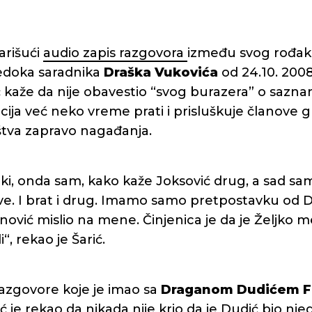
arišući
audio zapis razgovora
između svog rođa
edoka saradnika
Draška Vukovića
od 24.10. 2008
 kaže da nije obavestio “svog burazera” o sazna
cija već neko vreme prati i prisluškuje članove 
aštva zapravo nagađanja.
i, onda sam, kako kaže Joksović drug, a sad sam 
sve. I brat i drug. Imamo samo pretpostavku od 
nović mislio na mene. Činjenica je da je Željko me
“, rekao je Šarić.
azgovore koje je imao sa
Draganom Dudićem F
 je rekao da nikada nije krio da je Dudić bio njego