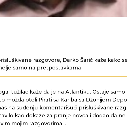
isluškivane razgovore, Darko Šarić kaže kako se
emelje samo na pretpostavkama
ga, tužilac kaže da je na Atlantiku. Ostaje samo 
to možda oteli Pirati sa Kariba sa Džonijem Depo
as na suđenju komentarišući prisluškivane razg
tavilo kao dokaze za pranje novca i dodao da ne 
 ovim mojim razgovorima“.