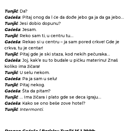
Tunjić
: Da?
Gaćeša
: Pitaj onog da l će da dođe jebo ga ja da ga jebo…
Tunjić
: Jesi dobio dopunu?
Gaćeša
: Jesam.
Tunjić
: Reko sam ti, u centru tu…
Gaćeša
: Rekao si u centru – ja sam pored crkve! Gde je
crkva, tu je centar!
Tunjić
: Pitaj gde je ski staza, kod nekih pečuraka…
Gaćeša
: Joj, kak’e su to budale u pičku materinu! Znaš
koliko ima žičara!
Tunjić
: U selu nekom.
Gaćeša
: Pa ja sam u selu!
Tunjić
: Pitaj nekog.
Gaćeša
: Šta da pitam?
Tunjić
: … Ima žičara i plato gde se deca igraju…
Gaćeša
: Kako se ono beše zove hotel?
Tunjić
:
Intermonti
.