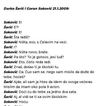
Darko Šarić i Goran Soković 21.1.2009:
Soković
: E!
Šarić
: E?!
Soković
: E!
Šarić
: Šta radiš?
Soković
: Ništa, evo, s Ćelavim na vezi.
Šarić
: I?
Soković
: Ništa novo, brate.
Šarić
: Pa što? To je gotovo, jesi lud?
Soković
: Eto, čisto reda radi.
Šarić
: Znaš, došao ti je školski tu.
Soković
: Da. Čuo sam se, nego sam mislio da dođe do
tebe, hoćeš?
Šarić
: Ajde, ali sam ja hteo da idem do ovoga večeras.
Mislim da imam oko pola 9 avion.
Soković
: Doći ću do tebe za jedno dva sata.
Šarić
: Aj, al vidi se ti sa ovim školskim.
Soković
: Hoću.