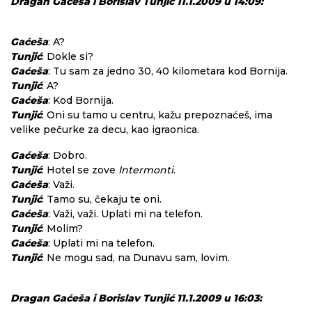
Dragan Gaćeša i Borislav Tunjić 11.1.2009 u 14:09:
Gaćeša
: A?
Tunjić
: Dokle si?
Gaćeša
: Tu sam za jedno 30, 40 kilometara kod Bornija.
Tunjić
: A?
Gaćeša
: Kod Bornija.
Tunjić
: Oni su tamo u centru, kažu prepoznaćeš, ima
velike pečurke za decu, kao igraonica.
Gaćeša
: Dobro.
Tunjić
: Hotel se zove
Intermonti
.
Gaćeša
: Važi.
Tunjić
: Tamo su, čekaju te oni.
Gaćeša
: Važi, važi. Uplati mi na telefon.
Tunjić
: Molim?
Gaćeša
: Uplati mi na telefon.
Tunjić
: Ne mogu sad, na Dunavu sam, lovim.
Dragan Gaćeša i Borislav Tunjić 11.1.2009 u 16:03: