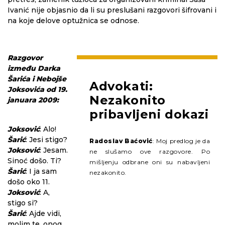
Ivanić nije objasnio da li su preslušani razgovori šifrovani i
na koje delove optužnica se odnose.
Razgovor
između Darka
Šarića i Nebojše
Advokati:
Joksovića od 19.
Nezakonito
januara 2009:
pribavljeni dokazi
Joksović
: Alo!
Šarić
: Jesi stigo?
Radoslav Baćović
: Moj predlog je da
Joksović
: Jesam.
ne slušamo ove razgovore. Po
Sinoć došo. Ti?
mišljenju odbrane oni su nabavljeni
Šarić
: I ja sam
nezakonito.
došo oko 11.
Joksović
: A,
stigo si?
Šarić
: Ajde vidi,
molim te, onog