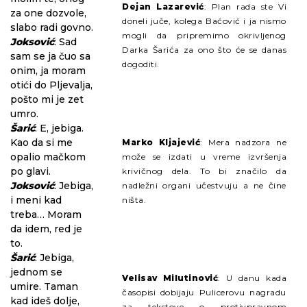
Dejan Lazarević
: Plan rada ste Vi
za one dozvole,
doneli juče, kolega Baćović i ja nismo
slabo radi govno.
mogli da pripremimo okrivljenog
Joksović
: Sad
Darka Šarića za ono što će se danas
sam se ja čuo sa
dogoditi.
onim, ja moram
otići do Pljevalja,
pošto mi je zet
umro.
Šarić
: E, jebiga.
Kao da si me
Marko Kljajević
: Mera nadzora ne
opalio mačkom
može se izdati u vreme izvršenja
po glavi.
krivičnog dela. To bi značilo da
Joksović
: Jebiga,
nadležni organi učestvuju a ne čine
i meni kad
ništa.
treba… Moram
da idem, red je
to.
Šarić
: Jebiga,
jednom se
Velisav Milutinović
: U danu kada
umire. Taman
časopisi dobijaju Pulicerovu nagradu
kad ideš dolje,
za tekstove o protivpravnom