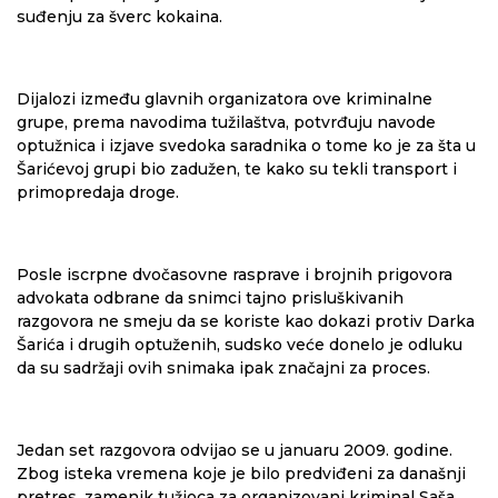
suđenju za šverc kokaina.
Dijalozi između glavnih organizatora ove kriminalne
grupe, prema navodima tužilaštva, potvrđuju navode
optužnica i izjave svedoka saradnika o tome ko je za šta u
Šarićevoj grupi bio zadužen, te kako su tekli transport i
primopredaja droge.
Posle iscrpne dvočasovne rasprave i brojnih prigovora
advokata odbrane da snimci tajno prisluškivanih
razgovora ne smeju da se koriste kao dokazi protiv Darka
Šarića i drugih optuženih, sudsko veće donelo je odluku
da su sadržaji ovih snimaka ipak značajni za proces.
Jedan set razgovora odvijao se u januaru 2009. godine.
Zbog isteka vremena koje je bilo predviđeni za današnji
pretres, zamenik tužioca za organizovani kriminal Saša