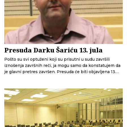
Presuda Darku Šariću 13. jula
Pošto su svi optuženi koji su prisutni u sudu završili
iznošenja završnih reči, ja mogu samo da konstatujem da
je glavni pretres završen. Presuda će biti objavljena 13.
jula – najavio predsedavajući sudija