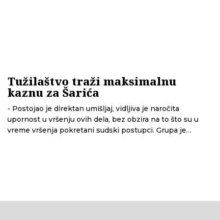
Tužilaštvo traži maksimalnu
kaznu za Šarića
- Postojao je direktan umišljaj, vidljiva je naročita
upornost u vršenju ovih dela, bez obzira na to što su u
vreme vršenja pokretani sudski postupci. Grupa je
delovala u međunarodnim razmerama i to samo zbog
sticanja enormne finansijske koristi – rekao je zamenik
tužioca Saša Ivanić