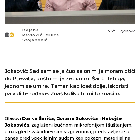
Bojana
CINS/S. Dojčinović
Pavlović
,
Milica
Stojanović
Joksović: Sad sam se ja čuo sa onim, ja moram otići
do Pljevalja, pošto mi je zet umro. Šarić: Jebiga,
jednom se umire. Taman kad ideš dolje, iskoristi
pa vidi te rođake. Znaš koliko bi mi to značilo…
Glasovi
Darka Šarića
,
Gorana Sokovića
i
Nebojše
Joksovića
, zaglušeni bučnom mikrofonijom i šuštanjem,
u naizgled svakodnevnim razgovorima, predstavljeni su
danas pred Specijalnim sudom kao dokazni materijal na