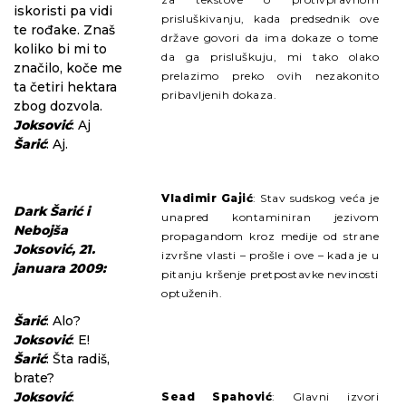
iskoristi pa vidi
prisluškivanju, kada predsednik ove
te rođake. Znaš
države govori da ima dokaze o tome
koliko bi mi to
da ga prisluškuju, mi tako olako
značilo, koče me
prelazimo preko ovih nezakonito
ta četiri hektara
pribavljenih dokaza.
zbog dozvola.
Joksović
: Aj
Šarić
: Aj.
Vladimir Gajić
: Stav sudskog veća je
Dark Šarić i
unapred kontaminiran jezivom
Nebojša
propagandom kroz medije od strane
Joksović, 21.
izvršne vlasti – prošle i ove – kada je u
januara 2009:
pitanju kršenje pretpostavke nevinosti
optuženih.
Šarić
: Alo?
Joksović
: E!
Šarić
: Šta radiš,
brate?
Joksović
:
Sead Spahović
: Glavni izvori