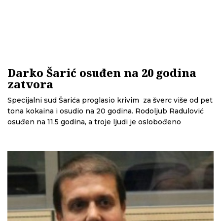
Darko Šarić osuđen na 20 godina
zatvora
Specijalni sud Šarića proglasio krivim za šverc više od pet
tona kokaina i osudio na 20 godina. Rodoljub Radulović
osuđen na 11,5 godina, a troje ljudi je oslobođeno