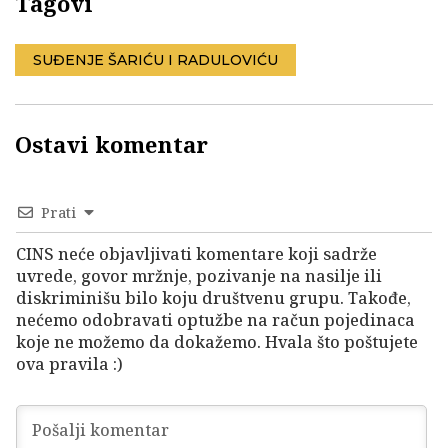
Tagovi
SUĐENJE ŠARIĆU I RADULOVIĆU
Ostavi komentar
Prati
CINS neće objavljivati komentare koji sadrže
uvrede, govor mržnje, pozivanje na nasilje ili
diskriminišu bilo koju društvenu grupu. Takođe,
nećemo odobravati optužbe na račun pojedinaca
koje ne možemo da dokažemo. Hvala što poštujete
ova pravila :)