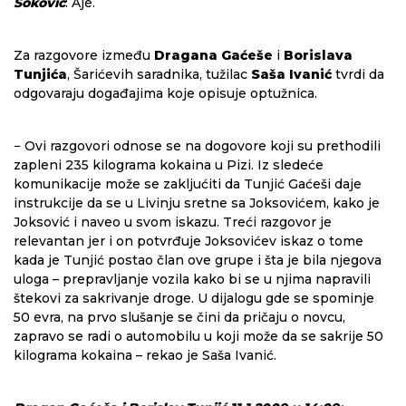
Soković
: Aje.
Za razgovore između
Dragana Gaćeše
i
Borislava
Tunjića
, Šarićevih saradnika, tužilac
Saša Ivanić
tvrdi da
odgovaraju događajima koje opisuje optužnica.
− Ovi razgovori odnose se na dogovore koji su prethodili
zapleni 235 kilograma kokaina u Pizi. Iz sledeće
komunikacije može se zakljućiti da Tunjić Gaćeši daje
instrukcije da se u Livinju sretne sa Joksovićem, kako je
Joksović i naveo u svom iskazu. Treći razgovor je
relevantan jer i on potvrđuje Joksovićev iskaz o tome
kada je Tunjić postao član ove grupe i šta je bila njegova
uloga – prepravljanje vozila kako bi se u njima napravili
štekovi za sakrivanje droge. U dijalogu gde se spominje
50 evra, na prvo slušanje se čini da pričaju o novcu,
zapravo se radi o automobilu u koji može da se sakrije 50
kilograma kokaina – rekao je Saša Ivanić.