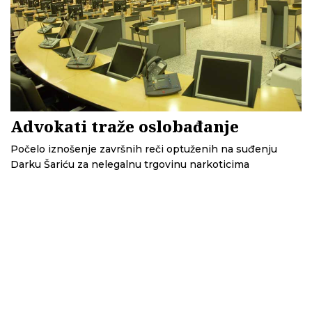
Advokati traže oslobađanje
Počelo iznošenje završnih reči optuženih na suđenju
Darku Šariću za nelegalnu trgovinu narkoticima