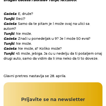
Dragan Gaćeša i Borislav Tunjić 16.1.2009:
Gaćeša
: E, druže?
Tunjić
: Reci?
Gaćeša
: Samo da te pitam je l može ovaj na ulici sa
autom?
Tunjić
: Ne može.
Gaćeša
: Znači u ponedeljak u 9? Je l može 50 evra?
Tunjić
: Ne može.
Gaćeša
: Ne može, a? Koliko može?
Tunjić
: 45 može, jebiga. Ja ću u nedelju da ti pošaljem onaj
drugi auto, samo da vidim da li ima neko da ti to doveze.
Glavni pretres nastavlja se 28. aprila.
Prijavite se na newsletter