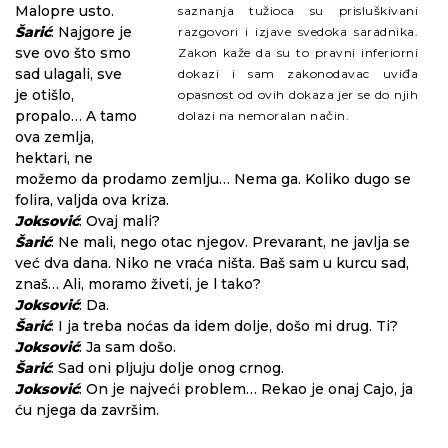
Malopre usto.
saznanja tužioca su prisluškivani
Šarić
: Najgore je
razgovori i izjave svedoka saradnika.
sve ovo što smo
Zakon kaže da su to pravni inferiorni
sad ulagali, sve
dokazi i sam zakonodavac uviđa
je otišlo,
opasnost od ovih dokaza jer se do njih
propalo… A tamo
dolazi na nemoralan način.
ova zemlja,
hektari, ne
možemo da prodamo zemlju… Nema ga. Koliko dugo se
folira, valjda ova kriza.
Joksović
: Ovaj mali?
Šarić
: Ne mali, nego otac njegov. Prevarant, ne javlja se
već dva dana. Niko ne vraća ništa. Baš sam u kurcu sad,
znaš… Ali, moramo živeti, je l tako?
Joksović
: Da.
Šarić
: I ja treba noćas da idem dolje, došo mi drug. Ti?
Joksović
: Ja sam došo.
Šarić
: Sad oni pljuju dolje onog crnog.
Joksović
: On je najveći problem… Rekao je onaj Cajo, ja
ću njega da završim.