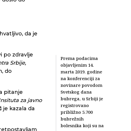
vatljivo, da je
i po zdravlje
Prema podacima
tra Srbije,
objavljenim 14.
m, do
marta 2019. godine
na konferenciji za
novinare povodom
a pitanje
Svetskog dana
bubrega, u Srbiji je
Insituta za javno
registrovano
ć
je kazala da
približno 5.700
bubrežnih
bolesnika koji su na
pretpostavljam