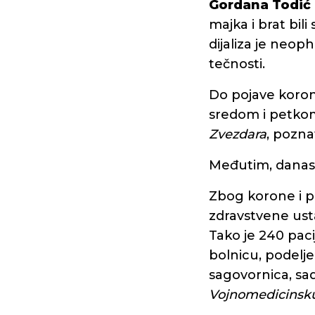
Gordana Todić
majka i brat bili
dijaliza je neop
tečnosti.
Do pojave korone
sredom i petkom 
Zvezdara
, pozna
Međutim, danas To
Zbog korone i p
zdravstvene ustan
Tako je 240 paci
bolnicu, podelj
sagovornica, sa
Vojnomedicinsk