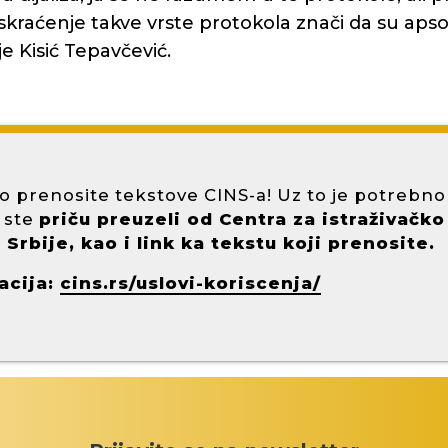
kraćenje takve vrste protokola znači da su apsol
 je Kisić Tepavčević.
o prenosite tekstove CINS-a! Uz to je potrebno
 ste
priču preuzeli od Centra za istraživačko
Srbije, kao i link ka tekstu koji prenosite.
acija:
cins.rs/uslovi-koriscenja/