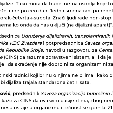
 dijalize. Tako mora da bude, nema osoblja koje to
že, rade po ceo dan. Jedna smena radi ponedel
rak-četvrtak-subota. Znači ljudi rade non-stop i
ema ko onda da nas uključi (na dijalizni aparat)”
edsednica
Udruženja dijaliziranih, transplantiranih 
nika KBC Zvezdare
i potpredsednica
Saveza organ
da Republike Srbije,
navodi u razgovoru za
Centar
je
(CINS) da razume zdravstveni sistem, ali i da j
je i da skraćenje nije dobro ni za organizam ni z
nski radnici koji brinu o njima ne bi imali kako 
 dijaliza trajala standardna četiri sata.
ović
, predsednik
Saveza organizacija bubrežnih i
, kaže za CINS da ovakvim pacijentima, zbog n
unesu ostaje u organizmu i tečnost se gomila. Z