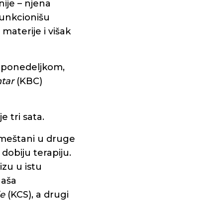
nije – njena
 funkcionišu
materije i višak
– ponedeljkom,
ntar
(KBC)
e tri sata.
emeštani u druge
 dobiju terapiju.
izu u istu
naša
je
(KCS), a drugi