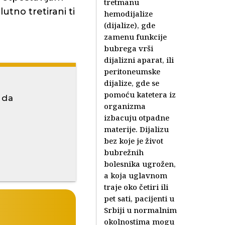
tretmanu
utno tretirani ti
hemodijalize
(dijalize), gde
zamenu funkcije
bubrega vrši
dijalizni aparat, ili
peritoneumske
dijalize, gde se
pomoću katetera iz
 da
organizma
izbacuju otpadne
materije. Dijalizu
bez koje je život
bubrežnih
bolesnika ugrožen,
a koja uglavnom
traje oko četiri ili
pet sati, pacijenti u
Srbiji u normalnim
okolnostima mogu