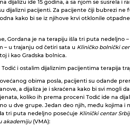
na dijalizu ide 15 godina, a sa njom se susrela i ra
 su dijalizni pacijenti. Za pacijente čiji bubrezi ne
hodna kako bi se iz njihove krvi otklonile otpadne 
, Gordana je na terapiju išla tri puta nedeljno 
– u trajanju od četiri sata u
Kliničko bolnički ce
toj i kao Gradska bolnica.
dić i ostalim dijaliznim pacijentima terapija traj
ovećanog obima posla, pacijenti su odande pr
ove, a dijaliza je i skraćena kako bi svi mogli da
jenata, koliko ih prema proceni Todić ide na dijal
eno u dve grupe. Jedan deo njih, među kojima i 
da tri puta nedeljno posećuje
Klinički centar Srbi
u akademiju
(VMA):