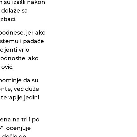
m su izašli nakon
 dolaze sa
zbaci.
 podnese, jer ako
istemu i padaće
cijenti vrlo
podnosite, ako
ović.
apominje da su
ente, već duže
erapije jedini
ena na tri i po
”, ocenjuje
e došlo do