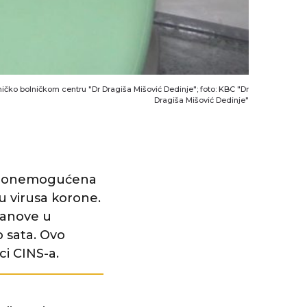
ničko bolničkom centru "Dr Dragiša Mišović Dedinje"; foto: KBC "Dr
Dragiša Mišović Dedinje"
iza onemogućena
u virusa korone.
stanove u
po sata. Ovo
ci CINS-a.