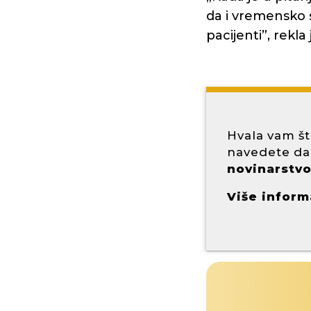
da i vremensko s
pacijenti”, rekla
Hvala vam št
navedete da
novinarstvo 
Više inform