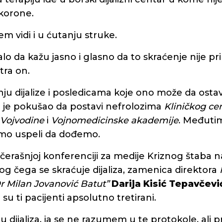
korone.
m vidi i u ćutanju struke.
lo da kažu jasno i glasno da to skraćenje nije prih
tra on.
nju dijalize i posledicama koje ono može da ostav
S je pokušao da postavi nefrolozima
Kliničkog cen
 Vojvodine
i
Vojnomedicinske akademije
. Međuti
smo uspeli da dođemo.
čerašnjoj konferenciji za medije Kriznog štaba n
g čega se skraćuje dijaliza, zamenica direktora
Dr Milan Jovanović Batut”
Darija Kisić Tepavčevi
su ti pacijenti apsolutno tretirani.
ju dijaliza, ja se ne razumem u te protokole, ali 