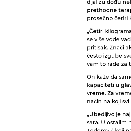
dijalizu dođu ne
prethodne terapi
prosečno četiri 
„Četiri kilogram
se više vode va
pritisak. Znači a
često izgube sve
vam to rade za tr
On kaže da samo
kapaciteti u gl
vreme. Za vreme 
način na koji sv
„Ubedljivo je naj
sata. U ostalim
Todorović koji n