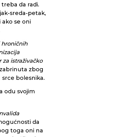
 treba da radi.
jak-sreda-petak,
 ako se oni
.
i hroničnih
izacija
 za istraživačko
e zabrinuta zbog
a srce bolesnika.
da odu svojim
nvalida
emogućnosti da
bog toga oni na