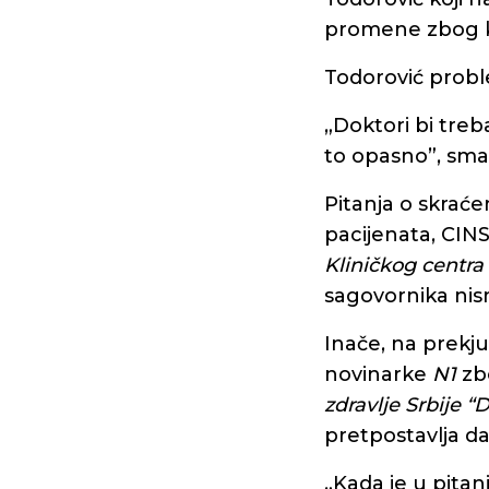
promene zbog 
Todorović proble
„Doktori bi treba
to opasno”, sma
Pitanja o skraće
pacijenata, CIN
Kliničkog centra
sagovornika ni
Inače, na prekju
novinarke
N1
zbo
zdravlje Srbije “
pretpostavlja da 
„Kada je u pitan