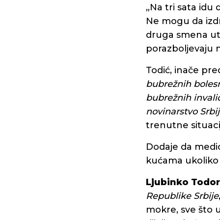
„Na tri sata idu
Ne mogu da izdr
druga smena uto
porazboljevaju n
Todić, inače pr
bubrežnih boles
bubrežnih invali
novinarstvo Srbi
trenutne situaci
Dodaje da medici
kućama ukoliko bi
Ljubinko Todor
Republike Srbije
mokre, sve što 