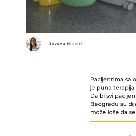
Jovana Nikolić
Pacijentima sa 
je puna terapij
Da bi svi pacije
Beogradu su dijali
može loše da se 