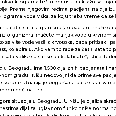
koliko kilograma teži u odnosu na kilažu sa kojo
je. Prema njegovim rečima, pacijenti na dijalizu
kilograma vode viška, za koju treba vreme da se i
a na četiri sata je granično što pacijent može da
di iz organizma imaćete manjak vode u krvnom s
ko se više vode vadi iz krvotoka, pada pritisak i pa
st, kolabiraju. Ako vam to rade za četiri sata to 
i sata velike su šanse da kolabirate”, ističe Todor
 u Beogradu ima 1.500 dijaliznih pacijenata i n
avnom gradu i Nišu nedovoljni da prime sve pacij
korone situacija je pogoršana pa je skraćivanje t
i mogu doći na red.
gora situacija u Beogradu. U Nišu je dijaliza skrać
 mestima dijaliza uglavnom funkcioniše normalno
a terapiju ide u borski dijalizni centar u kome nij