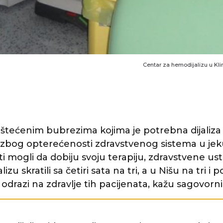
Centar za hemodijalizu u Kli
oštećenim bubrezima kojima je potrebna dijal
a zbog opterećenosti zdravstvenog sistema u jek
nti mogli da dobiju svoju terapiju, zdravstvene u
zu skratili sa četiri sata na tri, a u Nišu na tri i 
odrazi na zdravlje tih pacijenata, kažu sagovorni