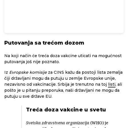
Putovanja sa trećom dozom
Na koji način će treća doza vakcine uticati na mogućnost
putovanja još nije poznato.
Iz
Evropske komisije
za CINS kažu da postoji lista zemalja
čiji državljani mogu da putuju u zemlje Evropske unije,
nezavisno od vakcinacije. Srbija je trenutno na toj
listi
, ali
pošto je u pitanju preporuka, naši državljani ne mogu da
putuju u sve države EU.
Treća doza vakcine u svetu
Svetska zdravstvena organizacija
(WHO) je