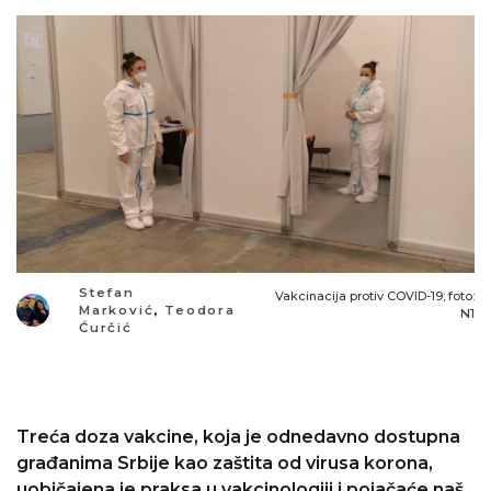
Stefan
Vakcinacija protiv COVID-19; foto:
Marković
,
Teodora
N1
Ćurčić
Treća doza vakcine, koja je odnedavno dostupna
građanima Srbije kao zaštita od virusa korona,
uobičajena je praksa u vakcinologiji i pojačaće naš