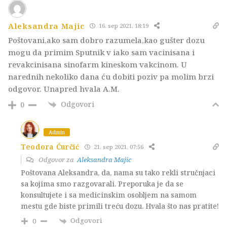
Aleksandra Majic
16. sep 2021. 18:19
Poštovani,ako sam dobro razumela,kao gušter dozu
mogu da primim Sputnik v iako sam vacinisana i
revakcinisana sinofarm kineskom vakcinom. U
narednih nekoliko dana ću dobiti poziv pa molim brzi
odgovor. Unapred hvala A.M.
Odgovori
0
Admin
Teodora Ćurčić
21. sep 2021. 07:56
Odgovor za
Aleksandra Majic
Poštovana Aleksandra, da, nama su tako rekli stručnjaci
sa kojima smo razgovarali. Preporuka je da se
konsultujete i sa medicinskim osobljem na samom
mestu gde biste primili treću dozu. Hvala što nas pratite!
Odgovori
0