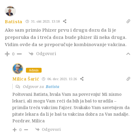
Batista
31. okt 2021. 13:18
Ako sam primio Phizer prvu i drugu dozu da li je
preporuka da i treća doza bude phizer ili neka druga.
Vidim ovde da se preporučuje kombinovanje vakcina.
Odgovori
0
Admin
Milica Šarić
06. dec 2021. 15:26
Odgovor za
Batista
Poštovani Batista, hvala Vam na poverenju! Mi nismo
lekari, ali mogu Vam reći da bih ja baš to uradila –
primila treću vakcinu Fajzer. Svakako Vam savetujem da
pitate lekara da li je baš ta vakcina dobra za Vas nadalje.
Pozdrav, Milica
Odgovori
0