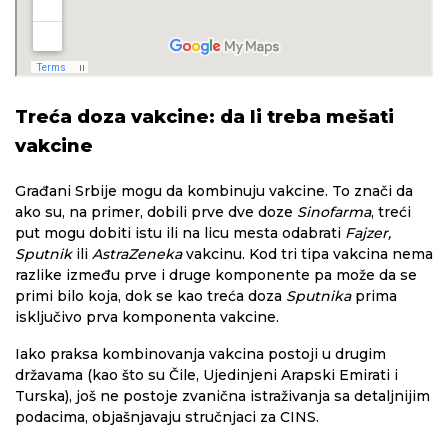
Treća doza vakcine: da li treba mešati
vakcine
Građani Srbije mogu da kombinuju vakcine. To znači da
ako su, na primer, dobili prve dve doze
Sinofarma
, treći
put mogu dobiti istu ili na licu mesta odabrati
Fajzer,
Sputnik
ili
AstraZeneka
vakcinu. Kod tri tipa vakcina nema
razlike između prve i druge komponente pa može da se
primi bilo koja, dok se kao treća doza
Sputnika
prima
isključivo prva komponenta vakcine.
Iako praksa kombinovanja vakcina postoji u drugim
državama (kao što su Čile, Ujedinjeni Arapski Emirati i
Turska), još ne postoje zvanična istraživanja sa detaljnijim
podacima, objašnjavaju stručnjaci za CINS.