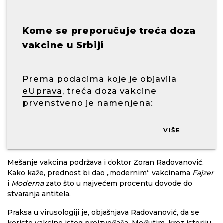
Kome se preporučuje treća doza
vakcine u Srbiji
Prema podacima koje je objavila
eUprava
, treća doza vakcine
prvenstveno je namenjena:
VIŠE
Mešanje vakcina podržava i doktor Zoran Radovanović.
Kako kaže, prednost bi dao „modernim“ vakcinama
Fajzer
i
Moderna
zato što u najvećem procentu dovode do
stvaranja antitela.
Praksa u virusologiji je, objašnjava Radovanović, da se
koriste vakcine istog proizvođača. Međutim, kroz istoriju