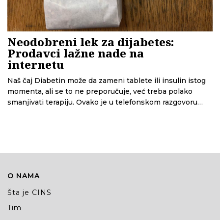
Neodobreni lek za dijabetes:
Prodavci lažne nade na
internetu
Naš čaj Diabetin može da zameni tablete ili insulin istog
momenta, ali se to ne preporučuje, već treba polako
smanjivati terapiju. Ovako je u telefonskom razgovoru
novinarki CINS-a preporučen čaj Diabetin protiv
dijabetesa. Ono što nije rečeno je da za dijabetes nema
leka, i da nagli prekid terapije može da ozbiljno ugrozi već
narušeno zdravlje.
O NAMA
Šta je CINS
Tim