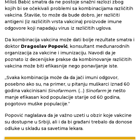
Miloš Babić smatra da ne postoje snažni razlozi zbog
kojih bi se očekivali problemi sa kombinacijama različitih
vakcina. Štaviše, to može da bude dobro, jer različiti
antigeni (iz različitih vrsta vakcina) proizvode imune
odgovore koji napadaju virus iz različitih uglova.
Da kombinacija vakcina može dati bolje rezultate smatra i
doktor
Dragoslav Popović
, konsultant međunarodnih
organizacija za vakcine i imunizaciju. Navodi da je
poznato iz decenijske prakse da kombinovanje različitih
vakcina može biti efikasnije nego ponavljanje iste.
„Svaka kombinacija može da da jači imuni odgovor,
posebno ako su, na primer, u pitanju muškarci iznad 60
godina vakcinisani
Sinofarmom
. (…)
Sinofarm
je nešto
manje efikasan kod populacije starije od 60 godina,
pogotovo muške populacije.“
Popović naglašava da je važno uzeti u obzir koje vakcine
su dostupne u Srbiji, ali i da bi građani trebalo da donose
odluke u skladu sa savetima lekara.