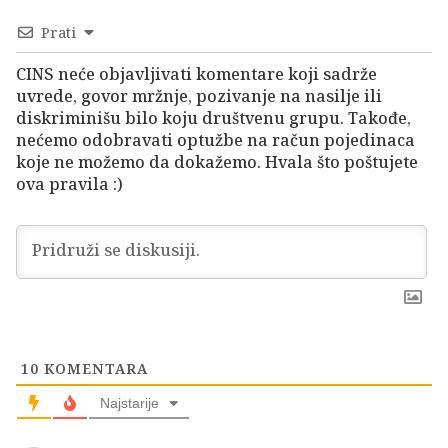
Prati
CINS neće objavljivati komentare koji sadrže
uvrede, govor mržnje, pozivanje na nasilje ili
diskriminišu bilo koju društvenu grupu. Takođe,
nećemo odobravati optužbe na račun pojedinaca
koje ne možemo da dokažemo. Hvala što poštujete
ova pravila :)
10
KOMENTARA
Najstarije