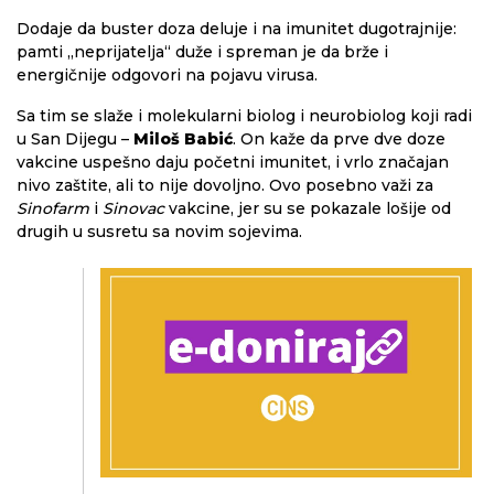
Dodaje da buster doza deluje i na imunitet dugotrajnije:
pamti „neprijatelja“ duže i spreman je da brže i
energičnije odgovori na pojavu virusa.
Sa tim se slaže i molekularni biolog i neurobiolog koji radi
u San Dijegu –
Miloš Babić
. On kaže da prve dve doze
vakcine uspešno daju početni imunitet, i vrlo značajan
nivo zaštite, ali to nije dovoljno. Ovo posebno važi za
Sinofarm
i
Sinovac
vakcine, jer su se pokazale lošije od
drugih u susretu sa novim sojevima.