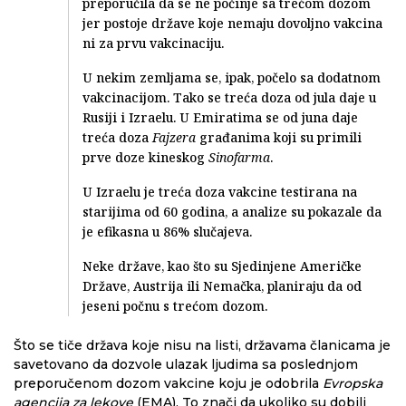
preporučila da se ne počinje sa trećom dozom
jer postoje države koje nemaju dovoljno vakcina
ni za prvu vakcinaciju.
U nekim zemljama se, ipak, počelo sa dodatnom
vakcinacijom. Tako se treća doza od jula daje u
Rusiji i Izraelu. U Emiratima se od juna daje
treća doza
Fajzera
građanima koji su primili
prve doze kineskog
Sinofarma
.
U Izraelu je treća doza vakcine testirana na
starijima od 60 godina, a analize su pokazale da
je efikasna u 86% slučajeva.
Neke države, kao što su Sjedinjene Američke
Države, Austrija ili Nemačka, planiraju da od
jeseni počnu s trećom dozom.
Što se tiče država koje nisu na listi, državama članicama je
savetovano da dozvole ulazak ljudima sa poslednjom
preporučenom dozom vakcine koju je odobrila
Evropska
agencija za lekove
(EMA). To znači da ukoliko su dobili