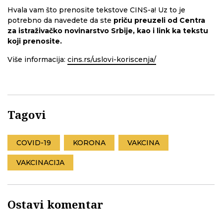
Hvala vam što prenosite tekstove CINS-a! Uz to je
potrebno da navedete da ste
priču preuzeli od Centra
za istraživačko novinarstvo Srbije, kao i link ka tekstu
koji prenosite.
Više informacija:
cins.rs/uslovi-koriscenja/
Tagovi
COVID-19
KORONA
VAKCINA
VAKCINACIJA
Ostavi komentar