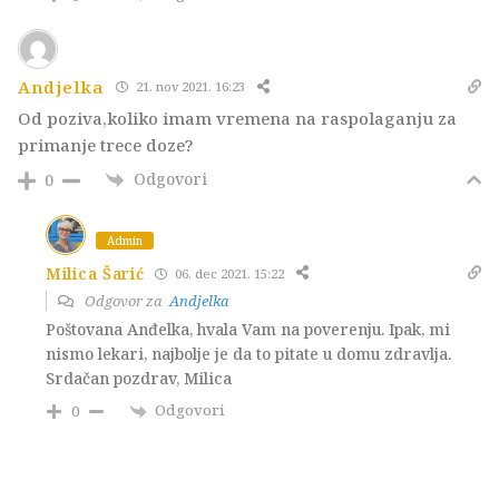
Andjelka
21. nov 2021. 16:23
Od poziva,koliko imam vremena na raspolaganju za
primanje trece doze?
Odgovori
0
Admin
Milica Šarić
06. dec 2021. 15:22
Odgovor za
Andjelka
Poštovana Anđelka, hvala Vam na poverenju. Ipak, mi
nismo lekari, najbolje je da to pitate u domu zdravlja.
Srdačan pozdrav, Milica
Odgovori
0