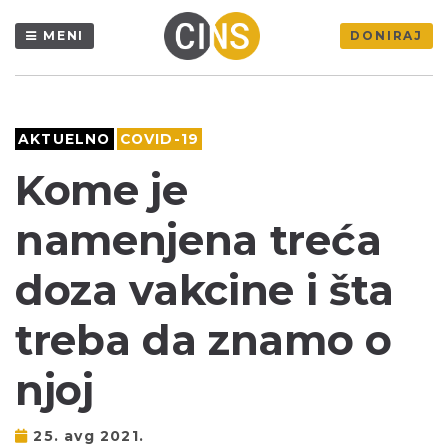
MENI
DONIRAJ
AKTUELNO
COVID-19
Kome je
namenjena treća
doza vakcine i šta
treba da znamo o
njoj
25. avg 2021.