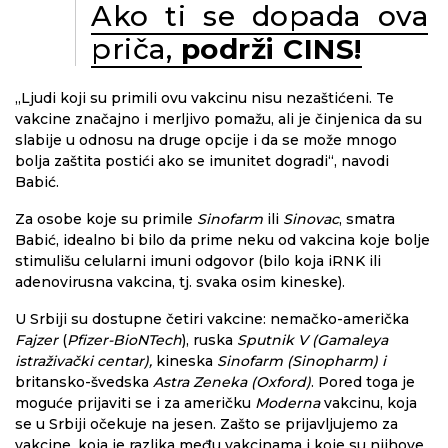
Ako ti se dopada ova
priča,
podrži CINS!
„Ljudi koji su primili ovu vakcinu nisu nezaštićeni. Te
vakcine značajno i merljivo pomažu, ali je činjenica da su
slabije u odnosu na druge opcije i da se može mnogo
bolja zaštita postići ako se imunitet dogradi“, navodi
Babić.
Za osobe koje su primile
Sinofarm
ili
Sinovac
, smatra
Babić, idealno bi bilo da prime neku od vakcina koje bolje
stimulišu celularni imuni odgovor (bilo koja iRNK ili
adenovirusna vakcina, tj. svaka osim kineske).
U Srbiji su dostupne četiri vakcine: nemačko-američka
Fajzer
(
Pfizer-BioNTech
), ruska
Sputnik V
(Gamaleya
istraživački centar),
kineska
Sinofarm (Sinopharm) i
britansko-švedska
Astra Zeneka (Oxford)
. Pored toga je
moguće prijaviti se i za američku
Moderna
vakcinu, koja
se u Srbiji očekuje na jesen. Zašto se prijavljujemo za
vakcine, koja je razlika među vakcinama i koje su njihove