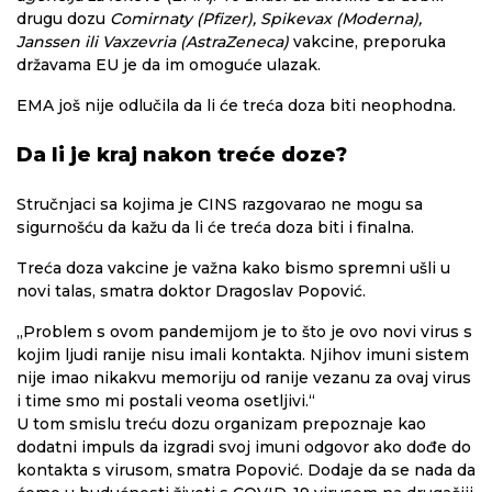
drugu dozu
Comirnaty (Pfizer), Spikevax (Moderna),
Janssen ili Vaxzevria (AstraZeneca)
vakcine, preporuka
državama EU je da im omoguće ulazak.
EMA još nije odlučila da li će treća doza biti neophodna.
Da li je kraj nakon treće doze?
Stručnjaci sa kojima je CINS razgovarao ne mogu sa
sigurnošću da kažu da li će treća doza biti i finalna.
Treća doza vakcine je važna kako bismo spremni ušli u
novi talas, smatra doktor Dragoslav Popović.
„Problem s ovom pandemijom je to što je ovo novi virus s
kojim ljudi ranije nisu imali kontakta. Njihov imuni sistem
nije imao nikakvu memoriju od ranije vezanu za ovaj virus
i time smo mi postali veoma osetljivi.“
U tom smislu treću dozu organizam prepoznaje kao
dodatni impuls da izgradi svoj imuni odgovor ako dođe do
kontakta s virusom, smatra Popović. Dodaje da se nada da