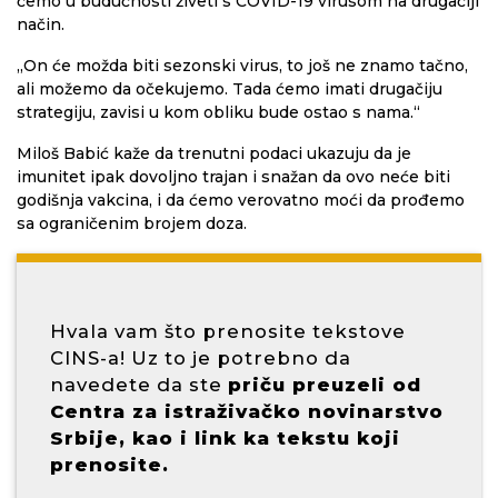
ćemo u budućnosti živeti s COVID-19 virusom na drugačiji
način.
„On će možda biti sezonski virus, to još ne znamo tačno,
ali možemo da očekujemo. Tada ćemo imati drugačiju
strategiju, zavisi u kom obliku bude ostao s nama.“
Miloš Babić kaže da trenutni podaci ukazuju da je
imunitet ipak dovoljno trajan i snažan da ovo neće biti
godišnja vakcina, i da ćemo verovatno moći da prođemo
sa ograničenim brojem doza.
Hvala vam što prenosite tekstove
CINS-a! Uz to je potrebno da
navedete da ste
priču preuzeli od
Centra za istraživačko novinarstvo
Srbije, kao i link ka tekstu koji
prenosite.