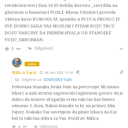
revakcinu treci Dan 14 03 dobila koronu _zavrdila na
plucnom u Kamenici POSLE 8dana.Ubolnici provela
14dana kazu KORONA SE spustila u PLUCA.PROSLO JE
SVE DOBRO.SADA VAS MOSLIM I PITAM KOJU TRCU
DOZU VAKCINE DA PRIMIM.HVALA OD STANOJKE
VUJIC_SRBOBRAN.
Odgovori
0
Admin
Milica Šarić
06. dec 2021. 15:10
Odgovor za
STANOJKA Vujic
Poštovana Stanojka, hvala Vam na poverenju! Mi nismo
lekari, a naši stručni sagovornici uglavnom govore da je
dobro da uzmete drugačiju vrstu vakcine kao buster,
odnosno 3. dozu. Nakon kineske to bi, na primer, bila
Fajzer. Svakako Vas savetujem da pitate lekara da li je
baš ta vakcina dobra za Vas. Pozdrav, Milica
Odgovori
0