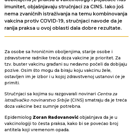
imunitet, objašnjavaju stručnjaci za CINS. Iako još
nema zvaničnih istraživanja na temu kombinovanja
vakcina protiv COVID-19, stručnjaci navode da je
ranija praksa u ovoj oblasti dala dobre rezultate.
Za osobe sa hroničnim oboljenjima, starije osobe i
zdravstvene radnike treća doza vakcine je prioritet. Za
tzv. buster vakcinu građani su nedavno počeli da dobijaju
pozive. Osim što mogu da biraju koju vakcinu žele,
ostavljen im je izbor i u kojoj zdravstvenoj ustanovi će je
primiti.
Stručnjaci sa kojima su razgovarali novinari
Centra za
istraživačko novinarstvo Srbije
(CINS) smatraju da je treća
doza vakcine bez sumnje potrebna.
Epidemiolog
Zoran Radovanović
objašnjava da je u
vakcinologiji to česta praksa, kako bi se povećao broj
antitela koji vremenom opada.