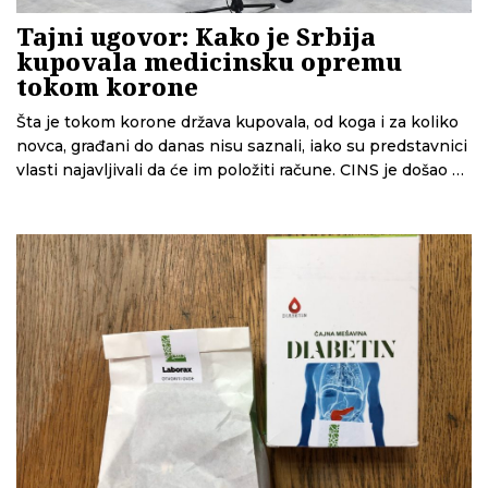
Tajni ugovor: Kako je Srbija
kupovala medicinsku opremu
tokom korone
Šta je tokom korone država kupovala, od koga i za koliko
novca, građani do danas nisu saznali, iako su predstavnici
vlasti najavljivali da će im položiti račune. CINS je došao do
jednog od ugovora vrednog 64 miliona evra koji pokazuje
kako su poslovi sklapani i kako je Vlada skrajnula Zakon o
javnim nabavkama.