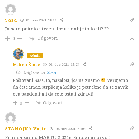
Sasa
03. nov 2021. 18:11
Ja sam primio i trecu dozu i dalije to to ili? ??
Odgovori
0
Admin
Milica Šarić
06. dec 2021. 15:23
Odgovor za
Sasa
Poštovani Saša, to, nažalost, još ne znamo
Verujemo
da ćete imati strpljenja koliko je potrebno da se završi
ova pandemija i da ćete ostati zdravi!
Odgovori
0
STANOJKA Vujic
16. nov 2021. 21:04
Primila sam u MARTU 2 021g Sinofarm prvu I