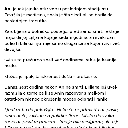
Ani
je rak jajnika otkriven u poslednjem stadijumu.
Završila je medicinu, znala je šta sledi, ali se borila do
poslednjeg trenutka.
Zarobljena u bolničku postelju, pred samu smrt, rekla je
majci da joj Ljiljana koja je sedam godina, a i svaki dan
bolesti bila uz nju, nije samo drugarica sa kojom živi, već
devojka.
Svi su to prećutno znali, već godinama, rekla je kasnije
majka.
Možda je, ipak, ta iskrenost došla – prekasno.
Danas, šest godina nakon Anine smrti, Ljiljana još uvek
razmišlja o tome da li se Anin razgovor s majkom i
ostatkom njenog okruženja mogao odigrati i ranije:
Ljudi treba da pokušaju… Neko će te prihvatiti na poslu,
neko neće, zavisno od politike firme. Mislim da svako
mora da pravi te procene. Ona je bila nesigurna, ali to je
bila njena odluka. Ja sam ubeđena da je život bilo kog