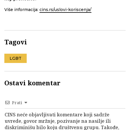
Više informacija:
cins.rs/uslovi-koriscenja/
Tagovi
LGBT
Ostavi komentar
Prati
CINS neće objavljivati komentare koji sadrže
uvrede, govor mržnje, pozivanje na nasilje ili
diskriminišu bilo koju društvenu grupu. Takođe,