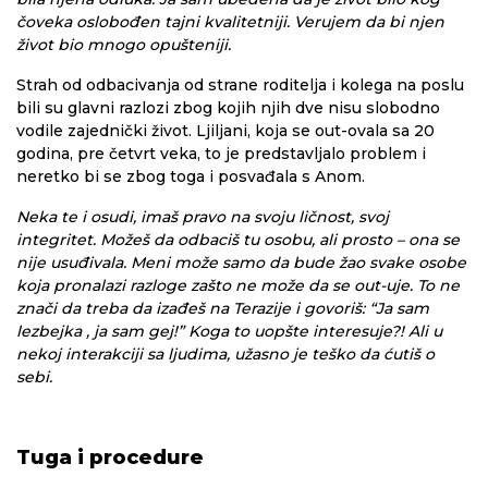
čoveka oslobođen tajni kvalitetniji. Verujem da bi njen
život bio mnogo opušteniji.
Strah od odbacivanja od strane roditelja i kolega na poslu
bili su glavni razlozi zbog kojih njih dve nisu slobodno
vodile zajednički život. Ljiljani, koja se out-ovala sa 20
godina, pre četvrt veka, to je predstavljalo problem i
neretko bi se zbog toga i posvađala s Anom.
Neka te i osudi, imaš pravo na svoju ličnost, svoj
integritet. Možeš da odbaciš tu osobu, ali prosto – ona se
nije usuđivala. Meni može samo da bude žao svake osobe
koja pronalazi razloge zašto ne može da se out-uje. To ne
znači da treba da izađeš na Terazije i govoriš: “Ja sam
lezbejka , ja sam gej!” Koga to uopšte interesuje?! Ali u
nekoj interakciji sa ljudima, užasno je teško da ćutiš o
sebi.
Tuga i procedure