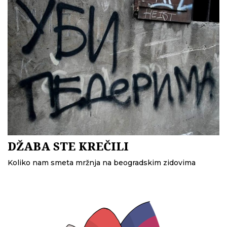
DŽABA STE KREČILI
Koliko nam smeta mržnja na beogradskim zidovima