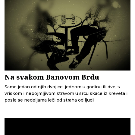
Na svakom Banovom Brdu
Samo jedan od njih dvojice, jednom u godinu ili dve, s
vriskom i nepojmljivom stravom u srcu skače iz kreveta i
posle se nedeljama leči od straha od ljudi