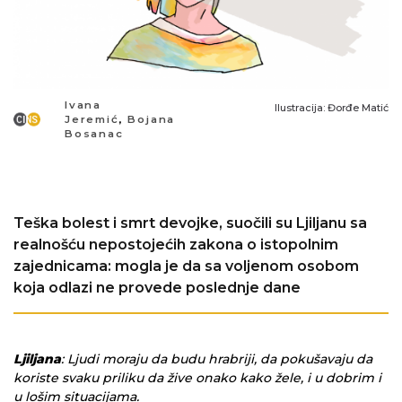
Ivana
Ilustracija: Đorđe Matić
Jeremić
,
Bojana
Bosanac
Teška bolest i smrt devojke, suočili su Ljiljanu sa
realnošću nepostojećih zakona o istopolnim
zajednicama: mogla je da sa voljenom osobom
koja odlazi ne provede poslednje dane
Ljiljana
: Ljudi moraju da budu hrabriji, da pokušavaju da
koriste svaku priliku da žive onako kako žele, i u dobrim i
u lošim situacijama.