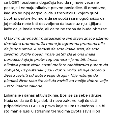
se LGBTI osobama događaju kao da njihove veze ne
postoje i nemaju nikakve pravne posledice. Ili emotivne,
kao što se njoj dogodilo, da u trenutku u kojem gubi
životnu partnerku mora da se suoči i sa mogućnošću da
joj možda neće biti dozvoljeno da bude uz nju. Ljiljana
kaže da je imala sreće, ali da to ne treba da bude obrazac.
U takvim iznenadnim situacijama ove stvari znače užasno
drastičnu promenu. Za mene je ogromna promena bila
da je ona umrla. A zamisli da smo imale stan, da smo
zajedno uložile novac, imale dete? Da je ona imala
porodicu koja je protiv tog odnosa – ja ne bih imala
nikakva prava! Neke stvari možete zaobilaznim putem da
dobijete, uz pristanak ljudi i dobru volju, ali nije dobro u
životu zavisiti od dobre volje drugih. Nije rešenje da
planiraš život tako što ćeš da zavisiš od nečije dobre volje
– zato imamo zakone.
Ljiljana je i danas aktivistkinja. Bori se za sebe i druge.
Nada se da će Srbija dobiti nove zakone koji će dati
pripadnicima LGBTI-a prava koja su im uskraćena. Da bi
što manje ljudi u strašnim trenucima života zavisili od