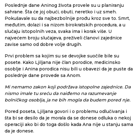
Poslednje dane Aninog života provele su u planiranju
sahrane. Šta će joj obući, obuti, neretko i uz smeh.
Pokušavale su da najbezbolnije prođu kroz sve to. Smrt,
međutim, dolazi i sa nizom birokratskih procedura, a u
slučaju istopolnih veza, svaka ima i korak više. U
najvećem broju slučajeva, preživeli članovi zajednice
zavise samo od dobre volje drugih.
Prvi problem sa kojim su se devojke suočile bile su
posete. Kako Ljiljana nije član porodice, medicinsko
osoblje i Anina porodica nisu bili u obavezi da je puste da
poslednje dane provede sa Anom.
Mi nemamo zakon koji podržava istopolne zajednice. Da
nismo imale tu sreću da naiđemo na razumevanje
bolničkog osoblja, ja ne bih mogla da budem pored nje.
Pored poseta, Ljiljana govori i o problemu odlučivanja i
šta bi se desilo da je morala da se donese odluka o nekoj
operaciji ako bi do toga došlo kada Ana nije u stanju sama
da je donese.