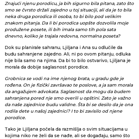
Znajući njenu porodicu, ja bih sigurno bila pitana, zato što
smo se čvrsto držali zajedno u toj situaciji, ali da je to bila
neka druga porodica ili osoba, to bi bilo pod velikim
znakom pitanja. Da li bi porodica uopšte dozvolila moje
produžene posete, ili bih imala samo tih pola sata
dnevno, koliko je trajala redovna, normalna poseta?
Dok su planirale sahranu, Ljiljana i Ana su odlučile da
budu sahranjene zajedno. Ali, ni po ovom pitanju, odluka
nije bila samo na njima. Da bi to bilo ostvarivo, Ljiljana je
morala da dobije saglasnost porodice.
Grobnica se vodi na ime njenog brata, u gradu gde je
rođena. On je fizički završavao te poslove, a ja sam morala
da angažujem advokata. Saglasnost da mogu da budem
sahranjena pored nje smo overili u opštini. Zato je važno
da naše zajednice budu validne. Šta bi se desilo da je ona
rodila dete u našoj zajednici? I to bi zavisilo od njene
porodice.
Tako je Ljiljana počela da razmišlja o svim situacijama u
kojima niko ne želi da se nađe, ali se događaju, samo što