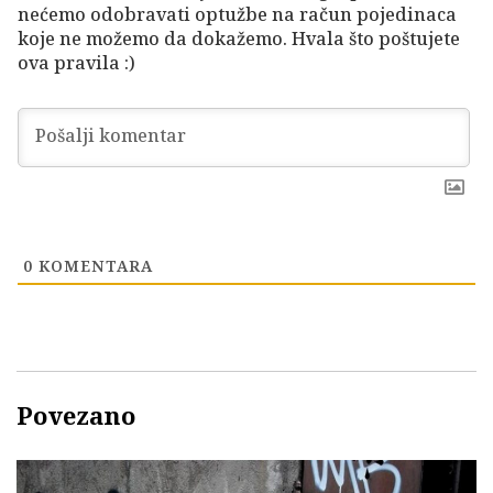
nećemo odobravati optužbe na račun pojedinaca
koje ne možemo da dokažemo. Hvala što poštujete
ova pravila :)
0
KOMENTARA
Povezano