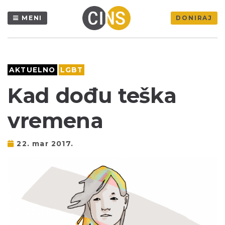
MENI
DONIRAJ
AKTUELNO
LGBT
Kad dođu teška
vremena
22. mar 2017.