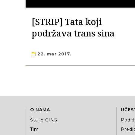
[STRIP] Tata koji
podržava trans sina
22. mar 2017.
O NAMA
UČES
Šta je CINS
Podrž
Tim
Predlo