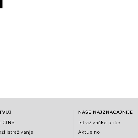
TVUJ
NAŠE NAJZNAČAJNIJE
i CINS
Istraživačke priče
ži istraživanje
Aktuelno