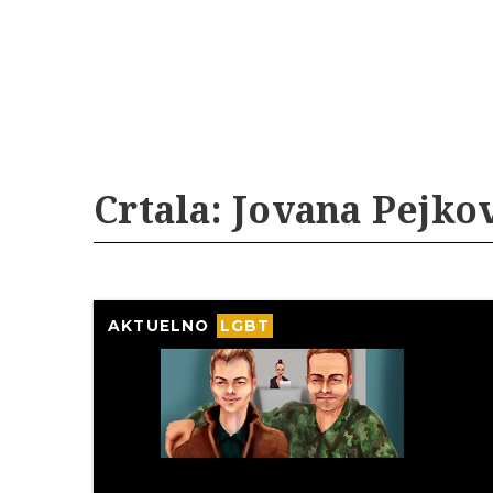
Crtala: Jovana Pejko
AKTUELNO
LGBT