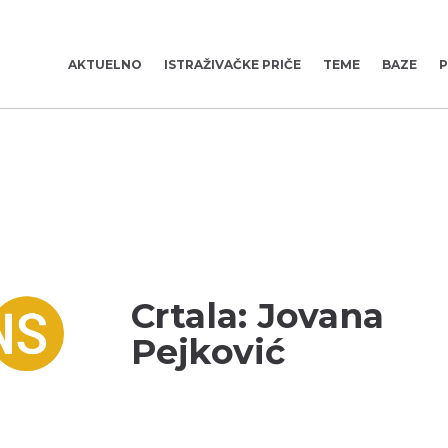
AKTUELNO
ISTRAŽIVAČKE PRIČE
TEME
BAZE
P
Crtala: Jovana
Pejković