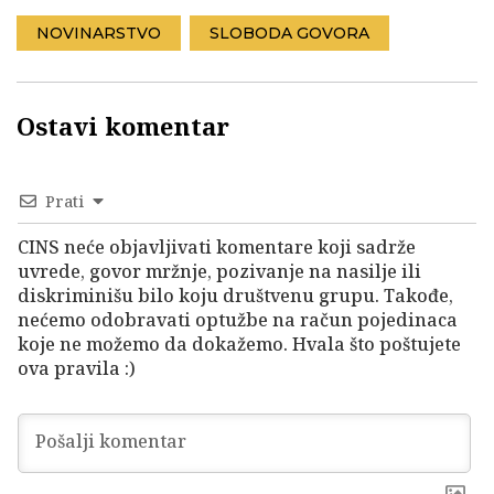
NOVINARSTVO
SLOBODA GOVORA
Ostavi komentar
Prati
CINS neće objavljivati komentare koji sadrže
uvrede, govor mržnje, pozivanje na nasilje ili
diskriminišu bilo koju društvenu grupu. Takođe,
nećemo odobravati optužbe na račun pojedinaca
koje ne možemo da dokažemo. Hvala što poštujete
ova pravila :)