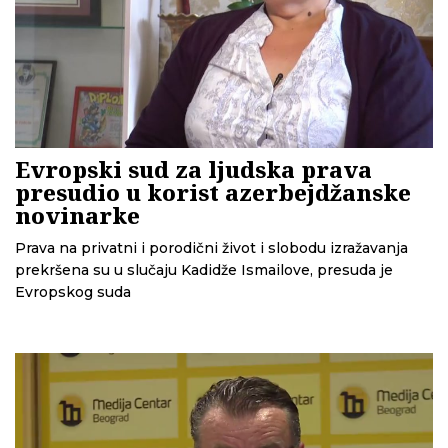
Evropski sud za ljudska prava
presudio u korist azerbejdžanske
novinarke
Prava na privatni i porodični život i slobodu izražavanja
prekršena su u slučaju Kadidže Ismailove, presuda je
Evropskog suda