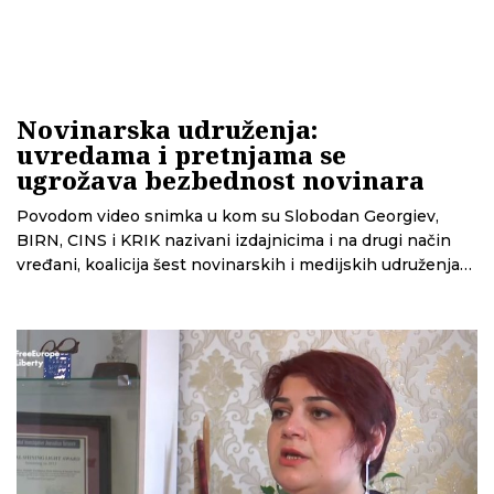
Novinarska udruženja:
uvredama i pretnjama se
ugrožava bezbednost novinara
Povodom video snimka u kom su Slobodan Georgiev,
BIRN, CINS i KRIK nazivani izdajnicima i na drugi način
vređani, koalicija šest novinarskih i medijskih udruženja
pozvala je juče javnost da stane u njihovu odbranu, jer im
je, kako kažu, ugrožena bezbednost. Prethodno su na
napad reagovali i UNS i Harlem Dezir, predstavnik OEBS-
a