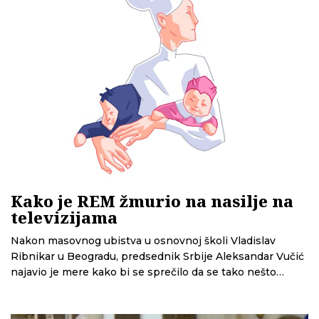
Kako je REM žmurio na nasilje na
televizijama
Nakon masovnog ubistva u osnovnoj školi Vladislav
Ribnikar u Beogradu, predsednik Srbije Aleksandar Vučić
najavio je mere kako bi se sprečilo da se tako nešto
ponovi. Jedna od njih je pooštravanje kazni za
nepoštovanje obaveza medija, između ostalih i televizija.