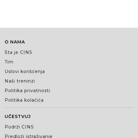
novinarske standarde.
O NAMA
Šta je CINS
Tim
Uslovi korišćenja
Naši treninzi
Politika privatnosti
Politika kolačića
UČESTVUJ
Podrži CINS
Predloži istraživanje