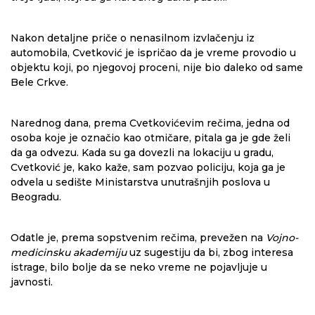
Nakon detaljne priče o nenasilnom izvlačenju iz
automobila, Cvetković je ispričao da je vreme provodio u
objektu koji, po njegovoj proceni, nije bio daleko od same
Bele Crkve.
Narednog dana, prema Cvetkovićevim rečima, jedna od
osoba koje je označio kao otmičare, pitala ga je gde želi
da ga odvezu. Kada su ga dovezli na lokaciju u gradu,
Cvetković je, kako kaže, sam pozvao policiju, koja ga je
odvela u sedište Ministarstva unutrašnjih poslova u
Beogradu.
Odatle je, prema sopstvenim rečima, prevežen na
Vojno-
medicinsku akademiju
uz sugestiju da bi, zbog interesa
istrage, bilo bolje da se neko vreme ne pojavljuje u
javnosti.