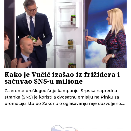
onoga što je usledilo posle, odnosno kako su institucije
reagovale.
Kako je Vučić izašao iz frižidera i
sačuvao SNS-u milione
Za vreme prošlogodišnje kampanje, Srpska napredna
stranka (SNS) je koristila dvosatnu emisiju na Pinku za
promociju, što po Zakonu o oglašavanju nije dozvoljeno.
Istraživanje CINS-a pokazuje da se iza toga krije
finansijska korist čija je zakonitost upitna i da to ovoj
stranci nije prvi put.