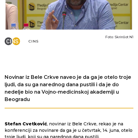
Foto: Skrinšot N1
CINS
Novinar iz Bele Crkve naveo je da ga je otelo troje
ljudi, da su ga narednog dana pustili i da je do
nedelje bio na Vojno-medicinskoj akademiji u
Beogradu
Stefan Cvetković
, novinar iz Bele Crkve, rekao je na
konferenciji za novinare da ga je u četvrtak, 14. juna, otelo
troje ljudi, koji su ga narednog dana pustili.