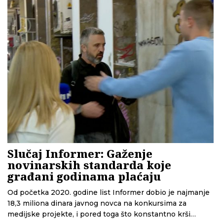
Ipak, dosadašnja praksa pokazuje da nije najveći problem
u kaznama, nego u tome što se televizijama gleda kroz
prste.
Slučaj Informer: Gaženje
novinarskih standarda koje
građani godinama plaćaju
Od početka 2020. godine list Informer dobio je najmanje
18,3 miliona dinara javnog novca na konkursima za
medijske projekte, i pored toga što konstantno krši