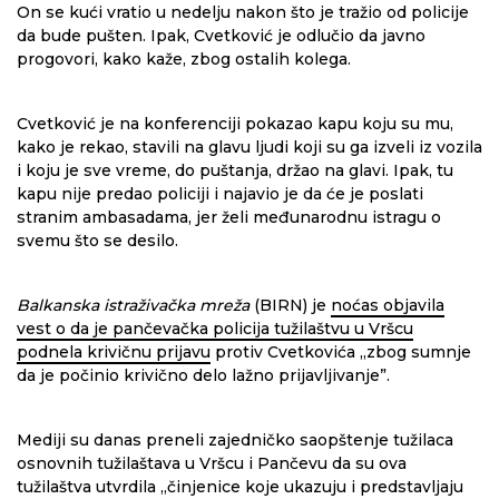
On se kući vratio u nedelju nakon što je tražio od policije
da bude pušten. Ipak, Cvetković je odlučio da javno
progovori, kako kaže, zbog ostalih kolega.
Cvetković je na konferenciji pokazao kapu koju su mu,
kako je rekao, stavili na glavu ljudi koji su ga izveli iz vozila
i koju je sve vreme, do puštanja, držao na glavi. Ipak, tu
kapu nije predao policiji i najavio je da će je poslati
stranim ambasadama, jer želi međunarodnu istragu o
svemu što se desilo.
Balkanska istraživačka mreža
(BIRN) je
noćas objavila
vest o da je pančevačka policija tužilaštvu u Vršcu
podnela krivičnu prijavu
protiv Cvetkovića „zbog sumnje
da je počinio krivično delo lažno prijavljivanje”.
Mediji su danas preneli zajedničko saopštenje tužilaca
osnovnih tužilaštava u Vršcu i Pančevu da su ova
tužilaštva utvrdila „činjenice koje ukazuju i predstavljaju