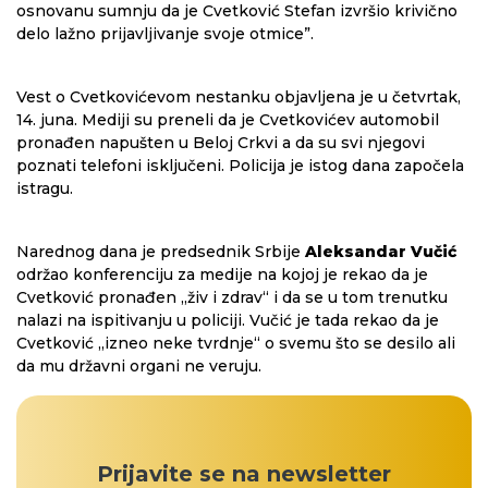
osnovanu sumnju da je Cvetković Stefan izvršio krivično
delo lažno prijavljivanje svoje otmice”.
Vest o Cvetkovićevom nestanku objavljena je u četvrtak,
14. juna. Mediji su preneli da je Cvetkovićev automobil
pronađen napušten u Beloj Crkvi a da su svi njegovi
poznati telefoni isključeni. Policija je istog dana započela
istragu.
Narednog dana je predsednik Srbije
Aleksandar Vučić
održao konferenciju za medije na kojoj je rekao da je
Cvetković pronađen „živ i zdrav“ i da se u tom trenutku
nalazi na ispitivanju u policiji. Vučić je tada rekao da je
Cvetković „izneo neke tvrdnje“ o svemu što se desilo ali
da mu državni organi ne veruju.
Prijavite se na newsletter