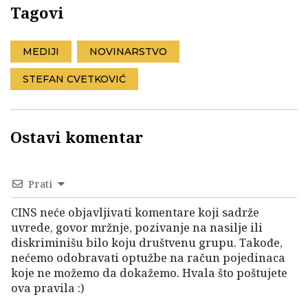
Tagovi
MEDIJI
NOVINARSTVO
STEFAN CVETKOVIĆ
Ostavi komentar
Prati
CINS neće objavljivati komentare koji sadrže
uvrede, govor mržnje, pozivanje na nasilje ili
diskriminišu bilo koju društvenu grupu. Takođe,
nećemo odobravati optužbe na račun pojedinaca
koje ne možemo da dokažemo. Hvala što poštujete
ova pravila :)