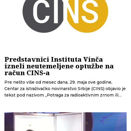
Predstavnici Instituta Vinča
izneli neutemeljene optužbe na
račun CINS-a
Pre nešto više od mesec dana, 29. maja ove godine,
Centar za istraživačko novinarstvo Srbije (CINS) objavio je
tekst pod nazivom „Potraga za radioaktivnim zrnom ili
kako je sve krenulo naopako“. U tekstu smo se bavili
događajem koji je u javnosti doskora bio nepoznat.
Naime, radioaktivni deo je izgubljen u polju kod Iđoša, a
njegovo zračenje je moglo da dovede u opasnost
stanovnike ovog mesta. Priča je građanima donela detalje