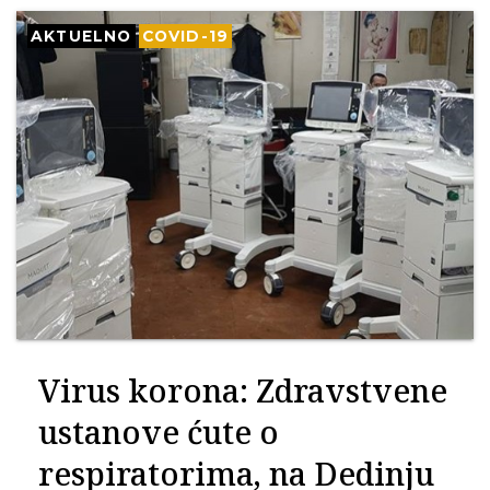
AKTUELNO
COVID-19
Virus korona: Zdravstvene
ustanove ćute o
respiratorima, na Dedinju