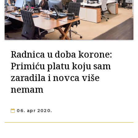
Radnica u doba korone:
Primiću platu koju sam
zaradila i novca više
nemam
06. apr 2020.