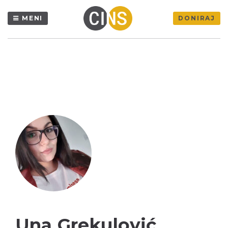
MENI
DONIRAJ
Una Grekulović