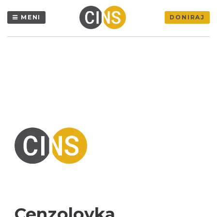
MENI
DONIRAJ
Cenzolovka