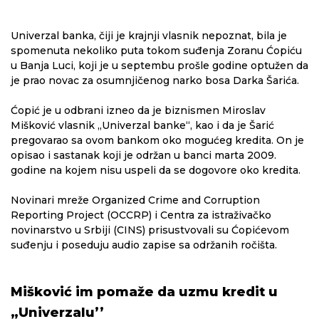
Univerzal banka, čiji je krajnji vlasnik nepoznat, bila je
spomenuta nekoliko puta tokom suđenja Zoranu Ćopiću
u Banja Luci, koji je u septembu prošle godine optužen da
je prao novac za osumnjičenog narko bosa Darka Šarića.
Ćopić je u odbrani izneo da je biznismen Miroslav
Mišković vlasnik „Univerzal banke“, kao i da je Šarić
pregovarao sa ovom bankom oko mogućeg kredita. On je
opisao i sastanak koji je održan u banci marta 2009.
godine na kojem nisu uspeli da se dogovore oko kredita.
Novinari mreže Organized Crime and Corruption
Reporting Project (OCCRP) i Centra za istraživačko
novinarstvo u Srbiji (CINS) prisustvovali su Ćopićevom
suđenju i poseduju audio zapise sa održanih ročišta.
Mišković im pomaže da uzmu kredit u
„Univerzalu’’