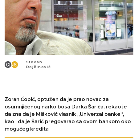
Stevan
Dojčinović
Zoran Ćopić, optužen da je prao novac za
osumnjičenog narko bosa Darka Šarića, rekao je
da zna da je Mišković vlasnik „Univerzal banke“,
kao i da je Šarić pregovarao sa ovom bankom oko
mogućeg kredita