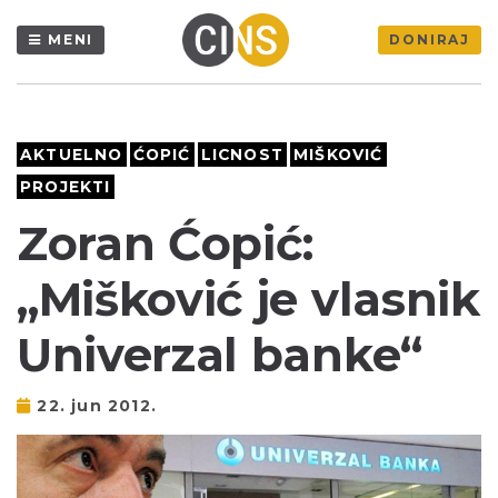
MENI
DONIRAJ
AKTUELNO
ĆOPIĆ
LICNOST
MIŠKOVIĆ
PROJEKTI
Zoran Ćopić:
„Mišković je vlasnik
Univerzal banke“
22. jun 2012.