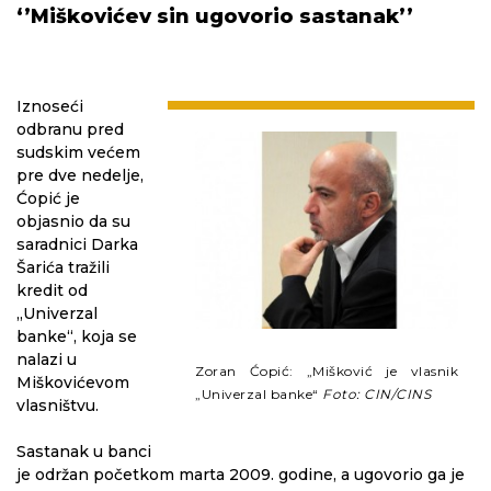
‘’Miškovićev sin ugovorio sastanak’’
Iznoseći
odbranu pred
sudskim većem
pre dve nedelje,
Ćopić je
objasnio da su
saradnici Darka
Šarića tražili
kredit od
„Univerzal
banke“, koja se
nalazi u
Zoran Ćopić: „Mišković je vlasnik
Miškovićevom
„Univerzal banke“
Foto: CIN/CINS
vlasništvu.
Sastanak u banci
je održan početkom marta 2009. godine, a ugovorio ga je