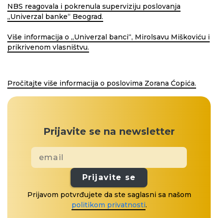
NBS reagovala i pokrenula superviziju poslovanja
„Univerzal banke“ Beograd.
Više informacija o „Univerzal banci“, Mirolsavu Miškoviću i
prikrivenom vlasništvu.
Pročitajte više informacija o poslovima Zorana Ćopića.
Prijavite se na newsletter
Prijavite se
Prijavom potvrđujete da ste saglasni sa našom
politikom privatnosti
.