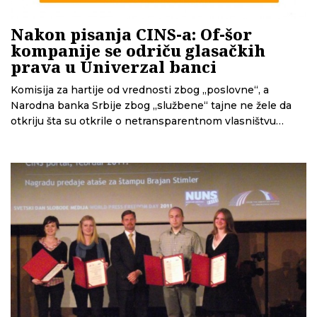
Nakon pisanja CINS-a: Of-šor
kompanije se odriču glasačkih
prava u Univerzal banci
Komisija za hartije od vrednosti zbog „poslovne“, a
Narodna banka Srbije zbog „službene“ tajne ne žele da
otkriju šta su otkrile o netransparentnom vlasništvu
„Univerzal banke“ i kakve su mere preduzele