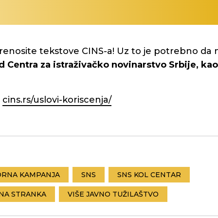
renosite tekstove CINS-a! Uz to je potrebno da 
d Centra za istraživačko novinarstvo Srbije, kao 
:
cins.rs/uslovi-koriscenja/
ORNA KAMPANJA
SNS
SNS KOL CENTAR
NA STRANKA
VIŠE JAVNO TUŽILAŠTVO