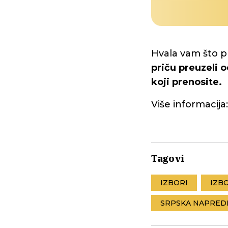
Hvala vam što p
priču preuzeli o
koji prenosite.
Više informacija
Tagovi
IZBORI
IZB
SRPSKA NAPRED