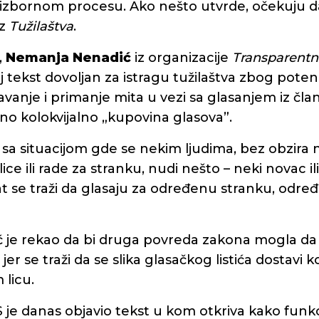
 izbornom procesu. Ako nešto utvrde, očekuju d
iz
Tužilaštva
.
,
Nemanja Nenadić
iz organizacije
Transparentno
j tekst dovoljan za istragu tužilaštva zbog poten
avanje i primanje mita u vezi sa glasanjem iz član
no kolokvijalno „kupovina glasova”.
sa situacijom gde se nekim ljudima, bez obzira na
ice ili rade za stranku, nudi nešto – neki novac il
t se traži da glasaju za određenu stranku, određ
 je rekao da bi druga povreda zakona mogla d
 jer se traži da se slika glasačkog listića dostavi 
licu.
 je danas objavio
tekst
u kom otkriva kako funkc