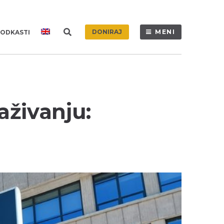
DONIRAJ
MENI
ODKASTI
aživanju: