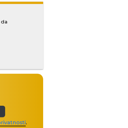
 da
rivatnosti
.