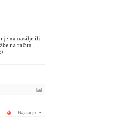
je na nasilje ili
užbe na račun
:)
Najstarije