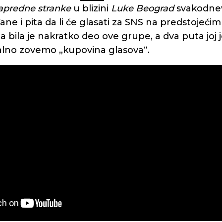
apredne stranke
u blizini
Luke Beograd
svakodnev
đane i pita da li će glasati za SNS na predstojećim
 bila je nakratko deo ove grupe, a dva puta joj
jalno zovemo „kupovina glasova“.