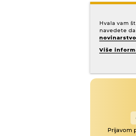
Hvala vam št
navedete da
novinarstvo 
Više informa
Prijavom 