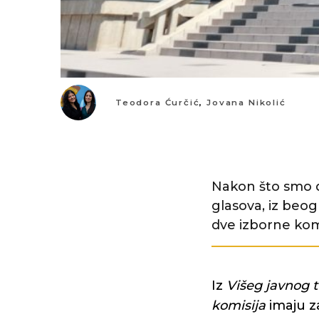
Teodora Ćurčić
,
Jovana Nikolić
Nakon što smo d
glasova, iz beog
dve izborne komi
Iz
Višeg javnog t
komisija
imaju z