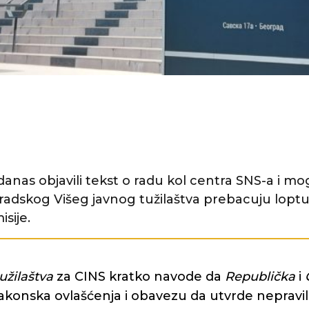
anas objavili tekst o radu kol centra SNS-a i mo
radskog Višeg javnog tužilaštva prebacuju loptu 
sije.
užilaštva
za CINS kratko navode da
Republička
i
akonska ovlašćenja i obavezu da utvrde nepraviln