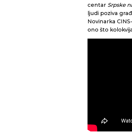
centar
Srpske n
ljudi poziva gra
Novinarka CINS-a
ono što kolokvi