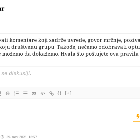
ar
vati komentare koji sadrže uvrede, govor mržnje, pozivan
 koju društvenu grupu. Takođe, nećemo odobravati opt
 možemo da dokažemo. Hvala što poštujete ova pravila 
{}
[+]
29. nov 2023. 18:57