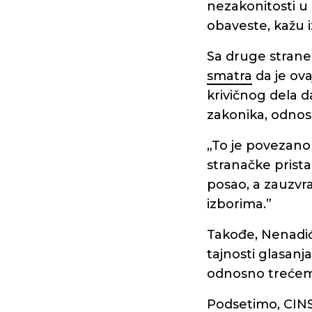
nezakonitosti u
obaveste, kažu 
Sa druge strane
smatra
da je ova
krivičnog dela d
zakonika, odnos
„To je povezano 
stranačke pristal
posao, a zauzvra
izborima.”
Takođe, Nenadić
tajnosti glasanja
odnosno trećem 
Podsetimo, CINS