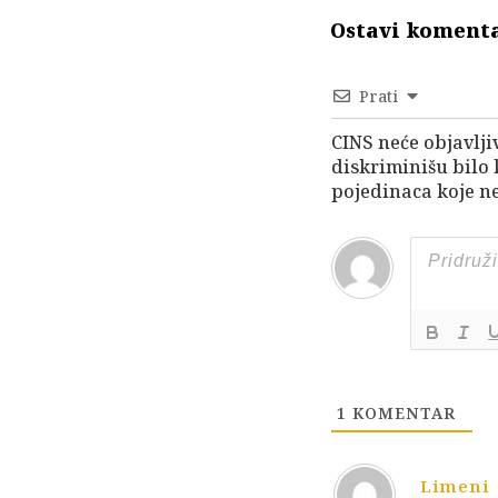
Ostavi koment
Prati
CINS neće objavlji
diskriminišu bilo
pojedinaca koje ne
1
KOMENTAR
Limeni