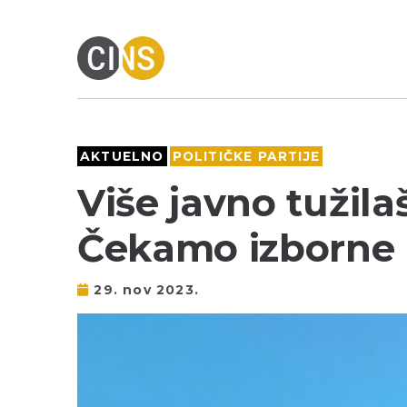
AKTUELNO
POLITIČKE PARTIJE
Više javno tužila
Čekamo izborne 
29. nov 2023.