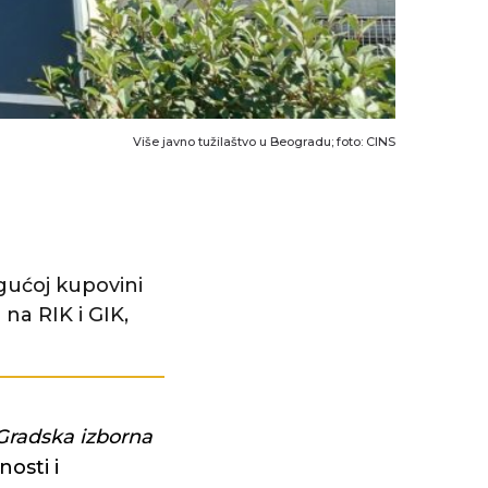
Više javno tužilaštvo u Beogradu; foto: CINS
gućoj kupovini
na RIK i GIK,
Gradska
izborna
osti i