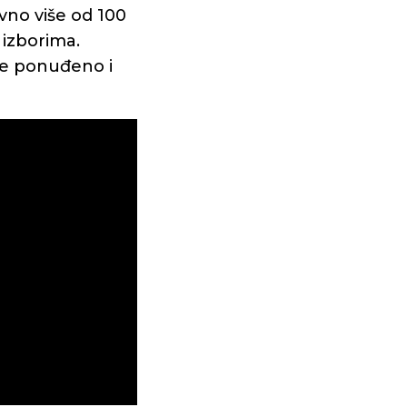
no više od 100
 izborima.
 je ponuđeno i