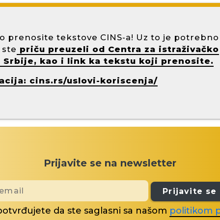
o prenosite tekstove CINS-a! Uz to je potrebno
 ste
priču preuzeli od Centra za istraživačko
Srbije, kao i link ka tekstu koji prenosite.
cija: cins.rs/uslovi-koriscenja/
Prijavite se na newsletter
Prijavite se
potvrđujete da ste saglasni sa našom
politikom p