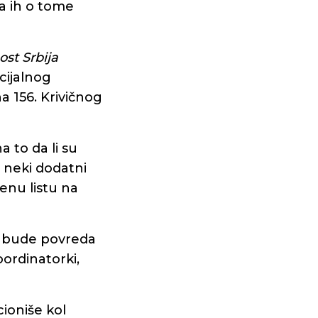
a ih o tome
st Srbija
cijalnog
a 156. Krivičnog
 to da li su
i neki dodatni
enu listu na
a bude povreda
koordinatorki,
ioniše kol