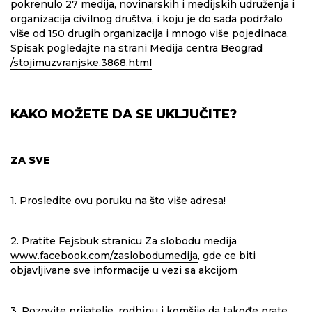
pokrenulo 27 medija, novinarskih i medijskih udruženja i
organizacija civilnog društva, i koju je do sada podržalo
više od 150 drugih organizacija i mnogo više pojedinaca.
Spisak pogledajte na strani Medija centra Beograd
/stojimuzvranjske.3868.html
KAKO MOŽETE DA SE UKLJUČITE?
ZA SVE
1. Prosledite ovu poruku na što više adresa!
2. Pratite Fejsbuk stranicu Za slobodu medija
www.facebook.com/zaslobodumedija
, gde ce biti
objavljivane sve informacije u vezi sa akcijom
3. Pozovite prijatelje, rodbinu i komšije da takođe prate