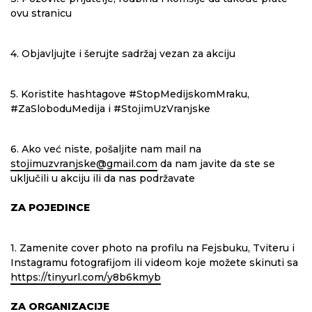
ovu stranicu
4. Objavljujte i šerujte sadržaj vezan za akciju
5. Koristite hashtagove #StopMedijskomMraku,
#ZaSloboduMedija i #StojimUzVranjske
6. Ako već niste, pošaljite nam mail na
stojimuzvranjske@gmail.com
da nam javite da ste se
uključili u akciju ili da nas podržavate
ZA POJEDINCE
1. Zamenite cover photo na profilu na Fejsbuku, Tviteru i
Instagramu fotografijom ili videom koje možete skinuti sa
https://tinyurl.com/y8b6kmyb
ZA ORGANIZACIJE