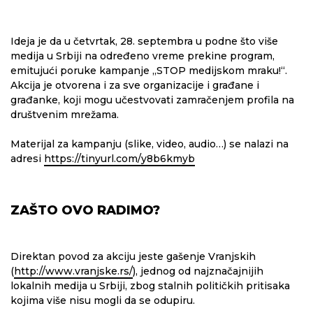
Ideja je da u četvrtak, 28. septembra u podne što više
medija u Srbiji na određeno vreme prekine program,
emitujući poruke kampanje „STOP medijskom mraku!“.
Akcija je otvorena i za sve organizacije i građane i
građanke, koji mogu učestvovati zamračenjem profila na
društvenim mrežama.
Materijal za kampanju (slike, video, audio…) se nalazi na
adresi
https://tinyurl.com/y8b6kmyb
ZAŠTO OVO RADIMO?
Direktan povod za akciju jeste gašenje Vranjskih
(
http://www.vranjske.rs/
), jednog od najznačajnijih
lokalnih medija u Srbiji, zbog stalnih političkih pritisaka
kojima više nisu mogli da se odupiru.