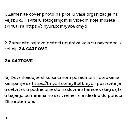
1. Zamenite cover photo na profilu vaše organizacije na
Fejsbuku i Tviteru fotografijom ili videom koje možete
skinuti sa
https://tinyurl.com/y8b6kmyb
2. Zamracite sajtove prateci uputstva koja su navedena u
sekciji
ZA SAJTOVE
ZA SAJTOVE
1a) Downloadujte sliku sa crnom pozadinom i porukama
kampanje sa
https://tinyurl.com/y8b6kmyb
i postavite je
u cetvrtak u podne umesto naslovne stranice vašeg sajta,
u trajanju od minimalno sat vremena, a idealno do ponoci
28. septembra.
ILI