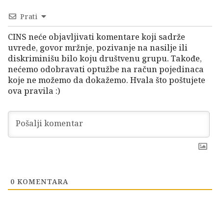
Prati
CINS neće objavljivati komentare koji sadrže
uvrede, govor mržnje, pozivanje na nasilje ili
diskriminišu bilo koju društvenu grupu. Takođe,
nećemo odobravati optužbe na račun pojedinaca
koje ne možemo da dokažemo. Hvala što poštujete
ova pravila :)
0
KOMENTARA