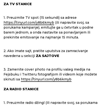
ZA TV STANICE
1. Preuzmite TV spot (15 sekundi) sa adrese
https://tinyurl.com/y8b6kmyb
(ili napravite svoj, sa
porukama kampanje), emitujte ga u četvrtak u podne
barem jednom, a onda nastavite sa ponavljanjem ili
prekinite emitovanje na najmanje 15 minuta.
2. Ako imate sajt, pratite uputstva za zamracivanje
navedena u sekciji
ZA SAJTOVE
3. Zamenite cover photo na profilu vašeg medija na
Fejsbuku i Twitteru fotografijom ili videom koje možete
skinuti sa
https://tinyurl.com/y8b6kmyb
ZA RADIO STANICE
1. Preuzmite radio džingl (ili napravite svoj, sa porukama