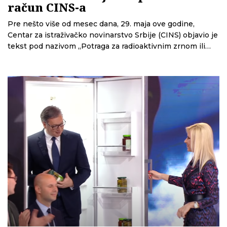
račun CINS-a
Pre nešto više od mesec dana, 29. maja ove godine,
Centar za istraživačko novinarstvo Srbije (CINS) objavio je
tekst pod nazivom „Potraga za radioaktivnim zrnom ili
kako je sve krenulo naopako“. U tekstu smo se bavili
događajem koji je u javnosti doskora bio nepoznat.
Naime, radioaktivni deo je izgubljen u polju kod Iđoša, a
njegovo zračenje je moglo da dovede u opasnost
stanovnike ovog mesta. Priča je građanima donela detalje
onoga što je usledilo posle, odnosno kako su institucije
reagovale.