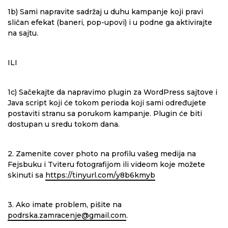
1b) Sami napravite sadržaj u duhu kampanje koji pravi
sličan efekat (baneri, pop-upovi) i u podne ga aktivirajte
na sajtu.
ILI
1c) Sačekajte da napravimo plugin za WordPress sajtove i
Java script koji će tokom perioda koji sami određujete
postaviti stranu sa porukom kampanje. Plugin će biti
dostupan u sredu tokom dana.
2. Zamenite cover photo na profilu vašeg medija na
Fejsbuku i Tviteru fotografijom ili videom koje možete
skinuti sa
https://tinyurl.com/y8b6kmyb
3. Ako imate problem, pišite na
podrska.zamracenje@gmail.com
.