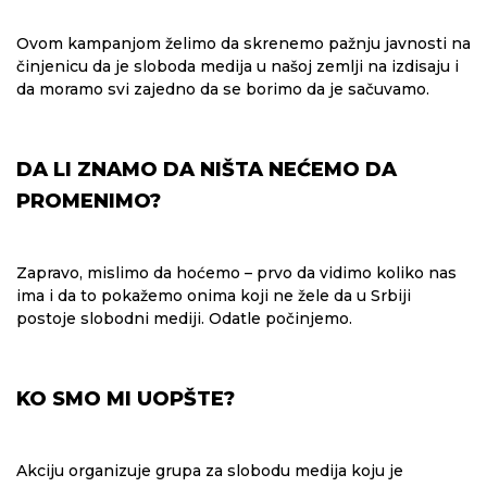
Ovom kampanjom želimo da skrenemo pažnju javnosti na
činjenicu da je sloboda medija u našoj zemlji na izdisaju i
da moramo svi zajedno da se borimo da je sačuvamo.
DA LI ZNAMO DA NIŠTA NEĆEMO DA
PROMENIMO?
Zapravo, mislimo da hoćemo – prvo da vidimo koliko nas
ima i da to pokažemo onima koji ne žele da u Srbiji
postoje slobodni mediji. Odatle počinjemo.
KO SMO MI UOPŠTE?
Akciju organizuje grupa za slobodu medija koju je