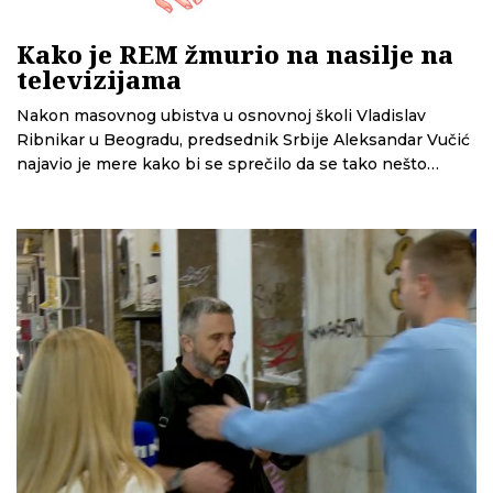
Kako je REM žmurio na nasilje na
televizijama
Nakon masovnog ubistva u osnovnoj školi Vladislav
Ribnikar u Beogradu, predsednik Srbije Aleksandar Vučić
najavio je mere kako bi se sprečilo da se tako nešto
ponovi. Jedna od njih je pooštravanje kazni za
nepoštovanje obaveza medija, između ostalih i televizija.
Ipak, dosadašnja praksa pokazuje da nije najveći problem
u kaznama, nego u tome što se televizijama gleda kroz
prste.