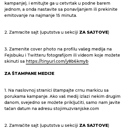
kampanje), i emitujte ga u cetvrtak u podne barem
jednom, a onda nastavite sa ponavljanjem ili prekinite
emitovanje na najmanje 15 minuta.
2. Zamracite sajt (uputstva u sekciji
ZA SAJTOVE
)
3. Zamenite cover photo na profilu vašeg medija na
Fejsbuku i Twitteru fotografijom ili videom koje možete
skinuti sa
https://tinyurl.com/y8b6kmyb
ZA ŠTAMPANE MEDIJE
1. Na naslovnoj stranici štampajte crnu markicu sa
porukama kampanje. Ako vaš medij izlazi nekim drugim
danom, svejedno se možete priključiti, samo nam javite
tačan datum na adresu stojimuzvranjske.com
2. Zamračite sajt (uputstva u sekciji
ZA SAJTOVE
)