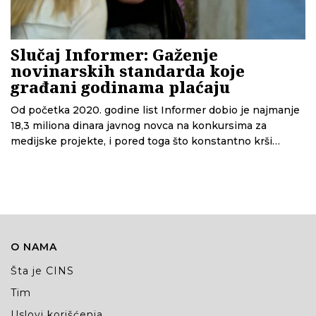
Slučaj Informer: Gaženje
novinarskih standarda koje
građani godinama plaćaju
Od početka 2020. godine list Informer dobio je najmanje
18,3 miliona dinara javnog novca na konkursima za
medijske projekte, i pored toga što konstantno krši
novinarske standarde.
O NAMA
Šta je CINS
Tim
Uslovi korišćenja