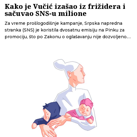
Kako je Vučić izašao iz frižidera i
sačuvao SNS-u milione
Za vreme prošlogodišnje kampanje, Srpska napredna
stranka (SNS) je koristila dvosatnu emisiju na Pinku za
promociju, što po Zakonu o oglašavanju nije dozvoljeno.
Istraživanje CINS-a pokazuje da se iza toga krije
finansijska korist čija je zakonitost upitna i da to ovoj
stranci nije prvi put.