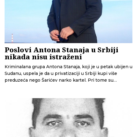
Poslovi Antona Stanaja u Srbiji
nikada nisu istraženi
Kriminalana grupa Antona Stanaja, koji je u petak ubijen u
Sudanu, uspela je da u privatizaciji u Srbiji kupi više
preduzeća nego Šarićev narko kartel. Pri tome su
partnerstva sklapali sa uticajnim biznismenima i
političarima. Srpsko tužilaštvo nikada nije istražilo ove
poslove