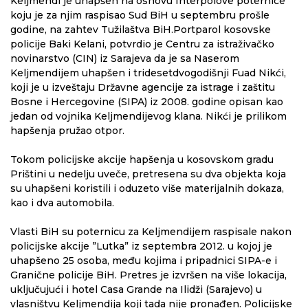
Keljmendi je uhapšen na osnovu Interpolove poternice
koju je za njim raspisao Sud BiH u septembru prošle
godine, na zahtev Tužilaštva BiH.Portparol kosovske
policije Baki Kelani, potvrdio je Centru za istraživačko
novinarstvo (CIN) iz Sarajeva da je sa Naserom
Keljmendijem uhapšen i tridesetdvogodišnji Fuad Nikći,
koji je u izveštaju Državne agencije za istrage i zaštitu
Bosne i Hercegovine (SIPA) iz 2008. godine opisan kao
jedan od vojnika Keljmendijevog klana. Nikći je prilikom
hapšenja pružao otpor.
Tokom policijske akcije hapšenja u kosovskom gradu
Prištini u nedelju uveče, pretresena su dva objekta koja
su uhapšeni koristili i oduzeto više materijalnih dokaza,
kao i dva automobila.
Vlasti BiH su poternicu za Keljmendijem raspisale nakon
policijske akcije ”Lutka” iz septembra 2012. u kojoj je
uhapšeno 25 osoba, među kojima i pripadnici SIPA-e i
Granične policije BiH. Pretres je izvršen na više lokacija,
uključujući i hotel Casa Grande na Ilidži (Sarajevo) u
vlasništvu Keljmendija koji tada nije pronađen. Policijske