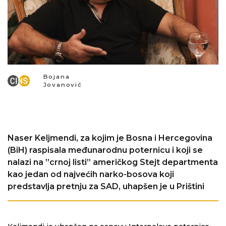
Bojana
Jovanović
Naser Keljmendi, za kojim je Bosna i Hercegovina
(BiH) raspisala međunarodnu poternicu i koji se
nalazi na ”crnoj listi” američkog Stejt departmenta
kao jedan od najvećih narko-bosova koji
predstavlja pretnju za SAD, uhapšen je u Prištini