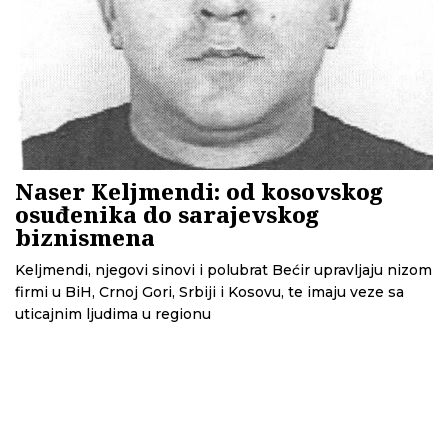
Naser Keljmendi: od kosovskog
osuđenika do sarajevskog
biznismena
Keljmendi, njegovi sinovi i polubrat Bećir upravljaju nizom
firmi u BiH, Crnoj Gori, Srbiji i Kosovu, te imaju veze sa
uticajnim ljudima u regionu