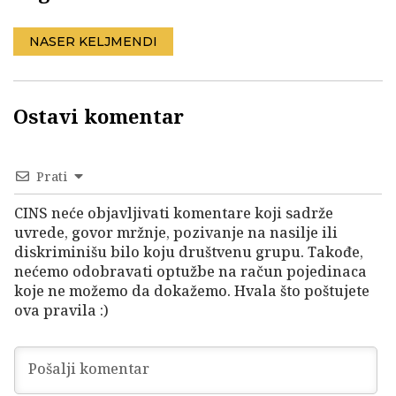
NASER KELJMENDI
Ostavi komentar
Prati
CINS neće objavljivati komentare koji sadrže
uvrede, govor mržnje, pozivanje na nasilje ili
diskriminišu bilo koju društvenu grupu. Takođe,
nećemo odobravati optužbe na račun pojedinaca
koje ne možemo da dokažemo. Hvala što poštujete
ova pravila :)