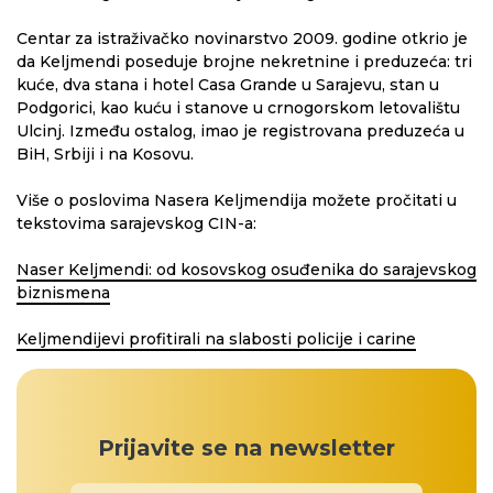
Centar za istraživačko novinarstvo 2009. godine otkrio je
da Keljmendi poseduje brojne nekretnine i preduzeća: tri
kuće, dva stana i hotel Casa Grande u Sarajevu, stan u
Podgorici, kao kuću i stanove u crnogorskom letovalištu
Ulcinj. Između ostalog, imao je registrovana preduzeća u
BiH, Srbiji i na Kosovu.
Više o poslovima Nasera Keljmendija možete pročitati u
tekstovima sarajevskog CIN-a:
Naser Keljmendi: od kosovskog osuđenika do sarajevskog
biznismena
Keljmendijevi profitirali na slabosti policije i carine
Prijavite se na newsletter