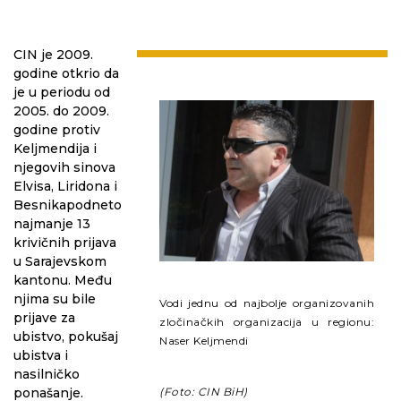
CIN je 2009.
godine otkrio da
je u periodu od
2005. do 2009.
godine protiv
Keljmendija i
njegovih sinova
Elvisa, Liridona i
Besnikapodneto
najmanje 13
krivičnih prijava
u Sarajevskom
kantonu. Među
njima su bile
Vodi jednu od najbolje organizovanih
prijave za
zločinačkih organizacija u regionu:
ubistvo, pokušaj
Naser Keljmendi
ubistva i
nasilničko
ponašanje.
(Foto: CIN BiH)