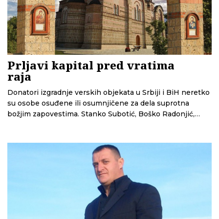
Prljavi kapital pred vratima
raja
Donatori izgradnje verskih objekata u Srbiji i BiH neretko
su osobe osuđene ili osumnjičene za dela suprotna
božjim zapovestima. Stanko Subotić, Boško Radonjić,
Tasim Kučević i Naser Keljmendi samo su neki od ktitora