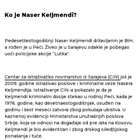
Ko je Naser Keljmendi?
Pedesetšestogodišnji Naser Keljmendi državljanin je BiH,
a rođen je u Peći. Živeo je u Sarajevu odakle je pobegao
uoči policijske akcije “Lutka“.
Centar za istraživačko novinarstvo iz Sarajeva (CIN)
još je
2009. godine istraživao poslove i kriminalne veze Nasera
Keljmendija. Istraživanje CIN-a pokazalo je da je
Keljmendi kriminalni dosije stekao u rodnoj Peći, kada je
1976. godine, kao devetnaestogodišnjak, osuđen na
godinu i šest meseci zatvora zbog pokušaja ubistva. U
kaznenoj evidenciji Ministarstva unutrašnjih poslova
Srbije, koja se odnosi na događaje od pre rata na Kosovu,
Keljmendi je bio evidentiran i zbog drskog siledžijskog
ponašanja i tuče.