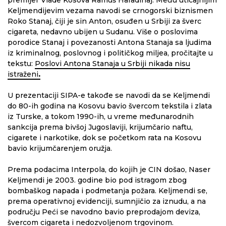
Keljmendijevim vezama navodi se crnogorski biznismen
Roko Stanaj, čiji je sin Anton, osuđen u Srbiji za šverc
cigareta, nedavno ubijen u Sudanu. Više o poslovima
porodice Stanaj i povezanosti Antona Stanaja sa ljudima
iz kriminalnog, poslovnog i političkog miljea, pročitajte u
tekstu:
Poslovi Antona Stanaja u Srbiji nikada nisu
istraženi
.
U prezentaciji SIPA-e takođe se navodi da se Keljmendi
do 80-ih godina na Kosovu bavio švercom tekstila i zlata
iz Turske, a tokom 1990-ih, u vreme međunarodnih
sankcija prema bivšoj Jugoslaviji, krijumčario naftu,
cigarete i narkotike, dok se početkom rata na Kosovu
bavio krijumčarenjem oružja.
Prema podacima Interpola, do kojih je CIN došao, Naser
Keljmendi je 2003. godine bio pod istragom zbog
bombaškog napada i podmetanja požara. Keljmendi se,
prema operativnoj evidenciji, sumnjičio za iznudu, a na
području Peći se navodno bavio preprodajom deviza,
švercom cigareta i nedozvoljenom trgovinom.