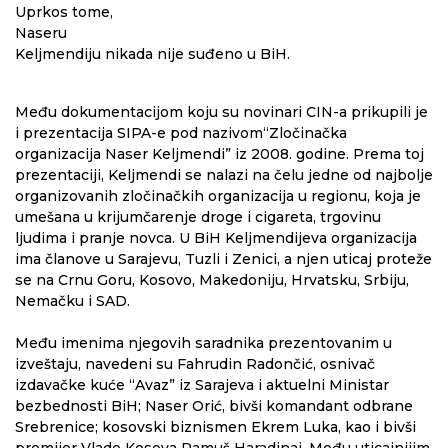
Uprkos tome,
Naseru
Keljmendiju nikada nije suđeno u BiH.
Među dokumentacijom koju su novinari CIN-a prikupili je
i prezentacija SIPA-e pod nazivom“Zločinačka
organizacija Naser Keljmendi” iz 2008. godine. Prema toj
prezentaciji, Keljmendi se nalazi na čelu jedne od najbolje
organizovanih zločinačkih organizacija u regionu, koja je
umešana u krijumčarenje droge i cigareta, trgovinu
ljudima i pranje novca. U BiH Keljmendijeva organizacija
ima članove u Sarajevu, Tuzli i Zenici, a njen uticaj proteže
se na Crnu Goru, Kosovo, Makedoniju, Hrvatsku, Srbiju,
Nemačku i SAD.
Među imenima njegovih saradnika prezentovanim u
izveštaju, navedeni su Fahrudin Radončić, osnivač
izdavačke kuće “Avaz” iz Sarajeva i aktuelni Ministar
bezbednosti BiH; Naser Orić, bivši komandant odbrane
Srebrenice; kosovski biznismen Ekrem Luka, kao i bivši
premijer Vlade Kosova Ramuš Haradinaj. Među uticajnijim