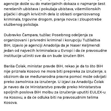
agencije došle su do materijalnih dokaza o najmanje šest
nerešenih ubistava i pokušaja ubistava, višemilionskih
pljački i drugih krivičnih dela iz oblasti organizovanog
kriminala, trgovine drogom, pranja novca i zloupotrebe
službenog položaja.
Dubravko Čampara, tužilac Posebnog odeljenja za
organizovani i privredni kriminal i korupciju Tužilaštva
BiH, izjavio je agenciji Anadolija da je Naser Keljmendi
jedan od najvećih kriminalaca u Evropi i da će pravosudne
institucije učiniti sve da on bude izručen BiH.
Bariša Čolak, ministar pravde BiH, rekao je da to što BiH
nije priznala Kosovo ne mora biti prepreka za izručenje, s
obzirom da se međunarodna pravna pomoć može odvijati
preko zamolnica za izručenje. U izjavi za Anadoliju Čolak
je naveo da će Ministarstvo pravde preko Ministarstva
spoljnih poslova BiH molbu za izručenje uputiti EULEX-u
na Kosovu, a da će odluka biti na pravosudnim telima
Kosova.