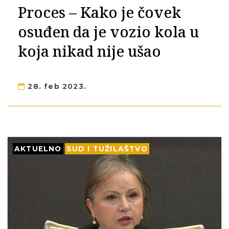
Proces – Kako je čovek
osuđen da je vozio kola u
koja nikad nije ušao
28. feb 2023.
AKTUELNO
SUD I TUŽILAŠTVO