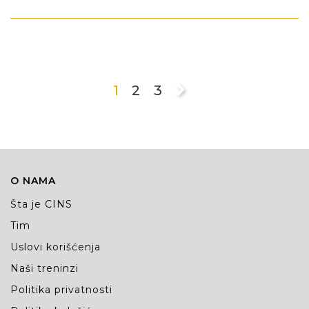
1
2
3
O NAMA
Šta je CINS
Tim
Uslovi korišćenja
Naši treninzi
Politika privatnosti