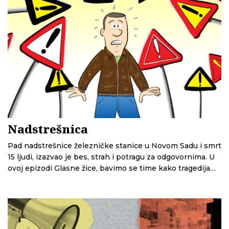
Nadstrešnica
Pad nadstrešnice železničke stanice u Novom Sadu i smrt
15 ljudi, izazvao je bes, strah i potragu za odgovornima. U
ovoj epizodi Glasne žice, bavimo se time kako tragedija
menja način na koji doživljavamo svakodnevni život. Kako
da se nosimo sa strahom i šta je sa odgovornošću?