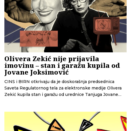
Olivera Zekić nije prijavila
imovinu – stan i garažu kupila od
Jovane Joksimović
CINS i BIRN otkrivaju da je doskorašnja predsednica
Saveta Regulatornog tela za elektronske medije Olivera
Zekić kupila stan i garažu od urednice Tanjuga Jovane
Joksimović. Agenciji za sprečavanje korupcije nije
prijavila ovu i drugu imovinu, kao i potencijalni sukob
interesa pre odlučivanja o dodeli dozvole za emitovanje
ovoj televiziji.