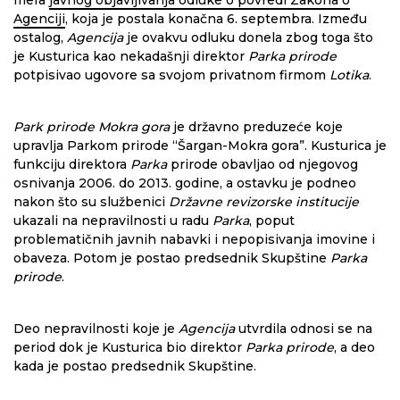
mera
javnog objavljivanja odluke o povredi Zakona o
Agenciji
, koja je postala konačna 6. septembra. Između
ostalog,
Agencija
je ovakvu odluku donela zbog toga što
je Kusturica kao nekadašnji direktor
Parka prirode
potpisivao ugovore sa svojom privatnom firmom
Lotika
.
Park prirode Mokra gora
je državno preduzeće koje
upravlja Parkom prirode “Šargan-Mokra gora”. Kusturica je
funkciju direktora
Parka
prirode obavljao od njegovog
osnivanja 2006. do 2013. godine, a ostavku je podneo
nakon što su službenici
Državne revizorske institucije
ukazali na nepravilnosti u radu
Parka
, poput
problematičnih javnih nabavki i nepopisivanja imovine i
obaveza. Potom je postao predsednik Skupštine
Parka
prirode
.
Deo nepravilnosti koje je
Agencija
utvrdila odnosi se na
period dok je Kusturica bio direktor
Parka prirode
, a deo
kada je postao predsednik Skupštine.