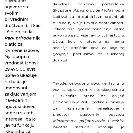
navedene
direktora, odnosno, predsednika
ugovore sa
Skupštine
Parka prirode Mokra gor
a
svojim
ispitivali su i drugi državni organi, ali
privrednim
niko od njih nije utvrdio nepravilnosti.
društvom (…) kao
Tokom 2015. godine poslovanje
Parka
i činjenica da
je kontrolisalo Više javno tužilaštvo u
Park prirode
nije
Užicu, koje je utvrdilo da nema
platio za
obeležja krivičnih dela za koje se
izvršene radove,
gonjenje preduzima po službenoj
čija ukupna
dužnosti.
vrednost iznosi
29.470,00 evra,
upravo ukazuje
na to da je
Takođe, celokupnu dokumentaciju u
imenovani
vezi sa izgradnjom Vizitorskog centra
zaključivanjem
i skladišta hrane za divljač
navedenih
proveravala je 2016. godine i Komisija
ugovora doveo
za razmatranje nerealizovanih
sebe u sukob
preuzetih ugovornih obaveza
interesa i da je
Ministarstva poljoprivrede i zaštite
javnu funkciju
životne sredine
. Komisija je
iskoristio za