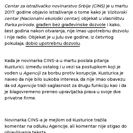
Centar za istraživačko novinarstvo Srbije (CINS)
je u martu
2017. godine objavio istraživanje o tome kako je
Vizitorski
centar (Nacionalni ekološki centar)
, objekat u vlasništvu
Parka prirode
,
građen bez građevinske dozvole
i kako,
šest godina nakon otvaranja, nije imao upotrebnu dozvolu
i nije radio. Objekat je u julu ove godine, iz četvrtog
pokušaja,
dobio upotrebnu dozvolu
.
Kada je novinarka CINS-a u martu poslala pitanja
Kusturici, između ostalog i u vezi sa postupkom koji je
vođen u
Agenciji
za borbu protiv korupcije, Kusturica je
naveo da nije bilo sukoba interesa, da nije imao obavezu
da od
Agencije
traži saglasnost za drugu funkciju kao i da
je blagovremeno preneo upravljačka prava u svoje dve
privatne firme.
Novinarka CINS-a je mejlom od Kusturice tražila
komentar na odluku Agencije, ali komentar nije stigao do
objavljivanja teksta.