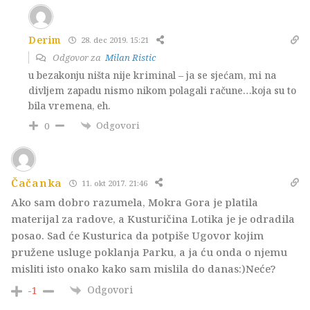
Derim
28. dec 2019. 15:21
Odgovor za
Milan Ristic
u bezakonju ništa nije kriminal – ja se sjećam, mi na
divljem zapadu nismo nikom polagali račune…koja su to
bila vremena, eh.
Odgovori
0
Čačanka
11. okt 2017. 21:46
Ako sam dobro razumela, Mokra Gora je platila
materijal za radove, a Kusturičina Lotika je je odradila
posao. Sad će Kusturica da potpiše Ugovor kojim
pružene usluge poklanja Parku, a ja ću onda o njemu
misliti isto onako kako sam mislila do danas:)Neće?
Odgovori
-1