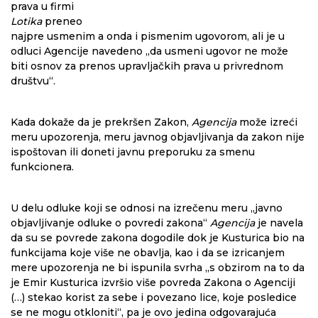
prava u firmi
Lotika
preneo
najpre usmenim a onda i pismenim ugovorom, ali je u
odluci Agencije navedeno „da usmeni ugovor ne može
biti osnov za prenos upravljačkih prava u privrednom
društvu“.
Kada dokaže da je prekršen Zakon,
Agencija
može izreći
meru upozorenja, meru javnog objavljivanja da zakon nije
ispoštovan ili doneti javnu preporuku za smenu
funkcionera.
U delu odluke koji se odnosi na izrečenu meru „javno
objavljivanje odluke o povredi zakona“
Agencija
je navela
da su se povrede zakona dogodile dok je Kusturica bio na
funkcijama koje više ne obavlja, kao i da se izricanjem
mere upozorenja ne bi ispunila svrha „s obzirom na to da
je Emir Kusturica izvršio više povreda Zakona o Agenciji
(…) stekao korist za sebe i povezano lice, koje posledice
se ne mogu otkloniti“, pa je ovo jedina odgovarajuća