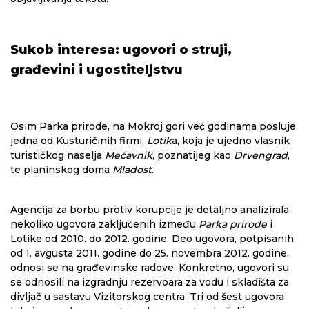
Sukob interesa: ugovori o struji,
građevini i ugostiteljstvu
Osim Parka prirode, na Mokroj gori već godinama posluje
jedna od Kusturičinih firmi,
Lotik
a, koja je ujedno vlasnik
turističkog naselja
Mećavnik
, poznatijeg kao
Drvengrad
,
te planinskog doma
Mladost
.
Agencija za borbu protiv korupcije je detaljno analizirala
nekoliko ugovora zaključenih između
Parka prirode
i
Lotike od 2010. do 2012. godine. Deo ugovora, potpisanih
od 1. avgusta 2011. godine do 25. novembra 2012. godine,
odnosi se na građevinske radove. Konkretno, ugovori su
se odnosili na izgradnju rezervoara za vodu i skladišta za
divljač u sastavu Vizitorskog centra. Tri od šest ugovora