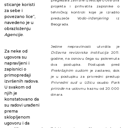
pregledala završne izveštaje o ova dva
sticanje koristi
projekta i prihvatila zapisnike o
za sebe i
tehničkoj kontroli koje je izradilo
povezano lice“,
preduzeće
Vodo-inženjering
iz
navedeno je u
Beograda.
obrazloženju
Agencije
.
Jedine nepravilnosti utvrdila je
Za neke od
Državna revizorska institucija
2011.
ugovora su
godine, na osnovu čega su pokrenuta
napravljeni i
dva postupka. Postupak pred
zapisnici o
Prekršajnim sudom
je zastareo, dok
primopredaji
je u postupku za privredni prestup
izvršenih radova.
Privredni sud u Užicu
osudio
Park
U svakom od
prirode
na uslovnu kaznu od 20.000
njih je
dinara.
konstatovano da
su radovi urađeni
prema
sklopljenom
ugovoru i da