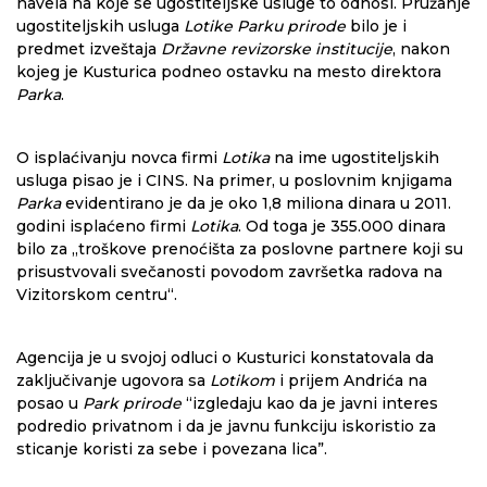
navela na koje se ugostiteljske usluge to odnosi. Pružanje
ugostiteljskih usluga
Lotike Parku prirode
bilo je i
predmet izveštaja
Državne revizorske institucije
, nakon
kojeg je Kusturica podneo ostavku na mesto direktora
Parka
.
O isplaćivanju novca firmi
Lotika
na ime ugostiteljskih
usluga pisao je i CINS. Na primer, u poslovnim knjigama
Parka
evidentirano je da je oko 1,8 miliona dinara u 2011.
godini isplaćeno firmi
Lotika
. Od toga je 355.000 dinara
bilo za „troškove prenoćišta za poslovne partnere koji su
prisustvovali svečanosti povodom završetka radova na
Vizitorskom centru“.
Agencija je u svojoj odluci o Kusturici konstatovala da
zaključivanje ugovora sa
Lotikom
i prijem Andrića na
posao u
Park prirode
“izgledaju kao da je javni interes
podredio privatnom i da je javnu funkciju iskoristio za
sticanje koristi za sebe i povezana lica”.