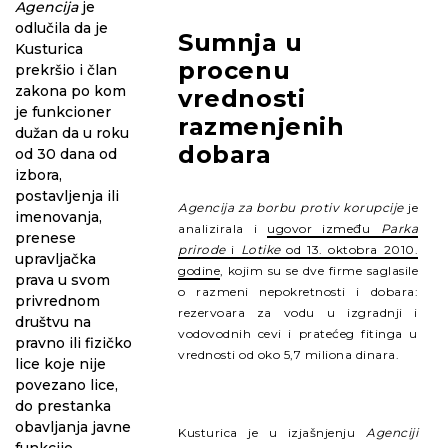
Agencija
je
odlučila da je
Sumnja u
Kusturica
procenu
prekršio i član
zakona po kom
vrednosti
je funkcioner
razmenjenih
dužan da u roku
dobara
od 30 dana od
izbora,
postavljenja ili
Agencija za borbu protiv korupcije
je
imenovanja,
analizirala i
ugovor između
Parka
prenese
prirode
i
Lotike
od 13. oktobra 2010.
upravljačka
godine
, kojim su se dve firme saglasile
prava u svom
o razmeni nepokretnosti i dobara:
privrednom
rezervoara za vodu u izgradnji i
društvu na
vodovodnih cevi i pratećeg fitinga u
pravno ili fizičko
vrednosti od oko 5,7 miliona dinara.
lice koje nije
povezano lice,
do prestanka
obavljanja javne
Kusturica je u izjašnjenju
Agenciji