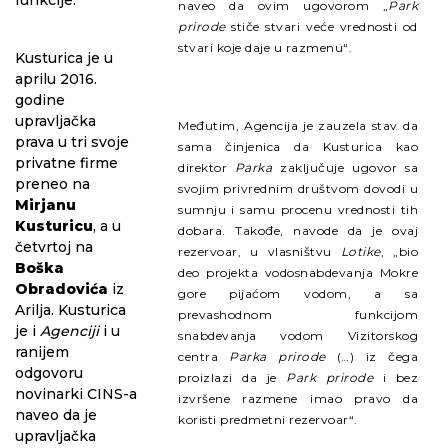
funkcije.
naveo da ovim ugovorom „
Park
prirode
stiče stvari veće vrednosti od
stvari koje daje u razmenu“.
Kusturica je u
aprilu 2016.
godine
upravljačka
Međutim, Agencija je zauzela stav da
prava u tri svoje
sama činjenica da Kusturica kao
privatne firme
direktor
Parka
zaključuje ugovor sa
preneo na
svojim privrednim društvom dovodi u
Mirjanu
sumnju i samu procenu vrednosti tih
Kusturicu
, a u
dobara. Takođe, navode da je ovaj
četvrtoj na
rezervoar, u vlasništvu
Lotike
, „bio
Boška
deo projekta vodosnabdevanja Mokre
Obradovića
iz
gore pijaćom vodom, a sa
Arilja. Kusturica
prevashodnom funkcijom
je i
Agenciji
i u
snabdevanja vodom Vizitorskog
ranijem
centra
Parka prirode
(…) iz čega
odgovoru
proizlazi da je
Park prirode
i bez
novinarki CINS-a
izvršene razmene imao pravo da
naveo da je
koristi predmetni rezervoar“.
upravljačka