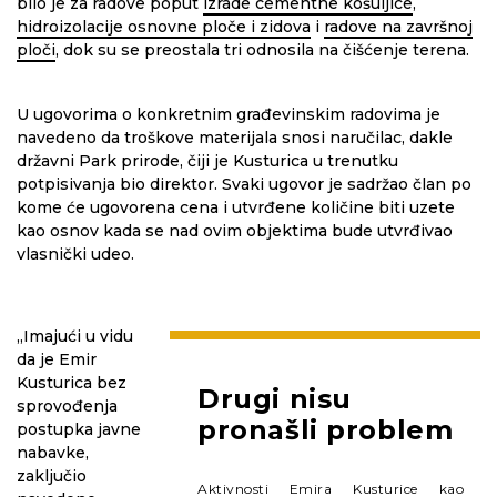
bilo je za radove poput
izrade cementne košuljice
,
hidroizolacije osnovne ploče i zidova
i
radove na završnoj
ploči
, dok su se preostala tri odnosila na čišćenje terena.
U ugovorima o konkretnim građevinskim radovima je
navedeno da troškove materijala snosi naručilac, dakle
državni Park prirode, čiji je Kusturica u trenutku
potpisivanja bio direktor. Svaki ugovor je sadržao član po
kome će ugovorena cena i utvrđene količine biti uzete
kao osnov kada se nad ovim objektima bude utvrđivao
vlasnički udeo.
„Imajući u vidu
da je Emir
Kusturica bez
Drugi nisu
sprovođenja
pronašli problem
postupka javne
nabavke,
zaključio
Aktivnosti Emira Kusturice kao