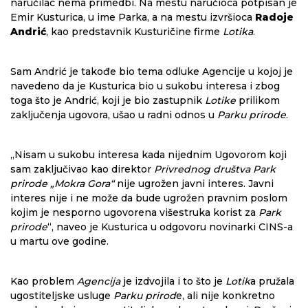
naručilac nema primedbi. Na mestu naručioca potpisan je
Emir Kusturica, u ime Parka, a na mestu izvršioca
Radoje
Andrić
, kao predstavnik Kusturičine firme
Lotika
.
Sam Andrić je takođe bio tema odluke Agencije u kojoj je
navedeno da je Kusturica bio u sukobu interesa i zbog
toga što je Andrić, koji je bio zastupnik
Lotike
prilikom
zaključenja ugovora, ušao u radni odnos u
Parku prirode
.
„Nisam u sukobu interesa kada nijednim Ugovorom koji
sam zaključivao kao direktor
Privrednog društva Park
prirode „Mokra Gora“
nije ugrožen javni interes. Javni
interes nije i ne može da bude ugrožen pravnim poslom
kojim je nesporno ugovorena višestruka korist za
Park
prirode
“, naveo je Kusturica u odgovoru novinarki CINS-a
u martu ove godine.
Kao problem
Agencija
je izdvojila i to što je
Lotik
a pružala
ugostiteljske usluge
Parku prirod
e, ali nije konkretno