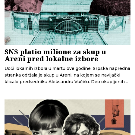
SNS platio milione za skup u
Areni pred lokalne izbore
Uoči lokalnih izbora u martu ove godine, Srpska napredna
stranka održala je skup u Areni, na kojem se navijački
klicalo predsedniku Aleksandru Vučiću. Deo okupljenih
je, kako su pokazali novinari N1, bio plaćen kešom za
dolazak. Analiza CINS-a sada pokazuje da je SNS za ovaj
skup do sada zvanično prijavio oko 6,5 miliona dinara
troškova – i to samo za četiri od deset mesta, zbog čega
bi konačni iznos mogao biti i veći.