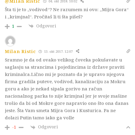
@Milan Ristic
04. okt 2018. 10:02
Šta ti je to „vodivod“? Ne razumem ni ovo: „Mijra Gora“
i „krimjnal“. Pročitaš li ti šta pišeš?
Odgovori
1
Milan Ristic
13. okt 2017. 12:07
Sramno je da od ovako velikog čoveka pokušavate u
saglasju sa strancima i pojedincima iz države praviti
kriminalca.Lično mi je poznato da je upravo njegova
firma gradila puteve, vodivod, kanalizaciju za Mokru
goru a ako je nekad sipala gorivo na račun
nacionalnog parka to nije krimjnal jer je svoje mašine
trošio da bi od Mokre gore napravio ono što ona danas
jeste. Šta Vam smeta Mijra Gora i Kusturica. Pa ne
dolazi Putin tamo iako ga volle
Odgovori
-1