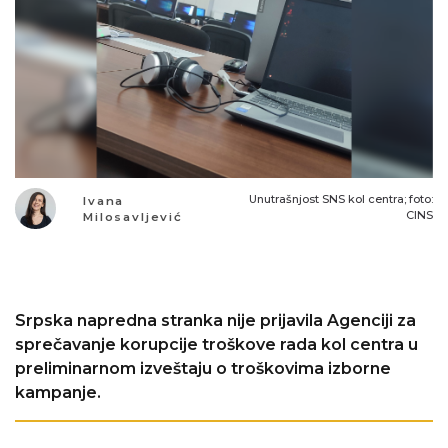
Unutrašnjost SNS kol centra; foto:
Ivana
CINS
Milosavljević
Srpska napredna stranka nije prijavila Agenciji za
sprečavanje korupcije troškove rada kol centra u
preliminarnom izveštaju o troškovima izborne
kampanje.