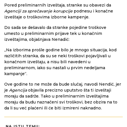
Pored preliminarnih izveštaja, stranke su obavezi da
Agenciji za sprečavanje korupcije
podnesu i konačne
izveštaje o troškovima izborne kampenje.
Do sada se dešavalo da stranke pojedine troškove
umesto u preliminarnim prijave tek u konačnim
izveštajima, objašnjava Nenadić:
„Na izborima prošle godine bilo je mnogo situacija, kod
različitih stranka, da su se neki troškovi pojavljivali u
konačnom izveštaju, a nisu bili navedeni u
preliminarnom, iako su nastali u prvim nedeljama
kampanje“.
Ove godine to ne može da bude slučaj, navodi Nendić, jer
je
Agencija
objavila precizno uputstvo šta ti izveštaji
moraju da sadrže. Tako u preliminarnim izveštajima
moraju da budu naznačeni svi troškovi, bez obzira na to
da li su već plaćeni ili će biti izmireni naknadno.
NA ISTU TEMU: