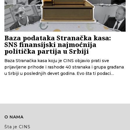
Baza podataka Stranačka kasa:
SNS finansijski najmoćnija
politička partija u Srbiji
Baza Stranačka kasa koju je CINS objavio prati sve
prijavljene prihode i rashode 40 stranaka i grupa građana
u Srbiji u poslednjih devet godina. Evo šta ti podaci
pokazuju.
O NAMA
Šta je CINS