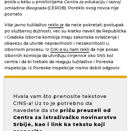
posla u kešu u prostorijama
Centra za edukaciju
i razvoj
omladine Beograda
(CEROB). Poreklo ovog novca nije
poznato.
Više javno tužilaštvo
reklo je
da neće pokretati postupak
po službenoj dužnosti, već su kratko naveli da Republička
i Gradska izborna komisija imaju zakonska ovlašćenja i
obavezu da utvrde nepravilnosti i nezakonitosti u
izbornom procesu. Iz
GIK-a su nam rekli
da nije posao
izbornih komisija da utvrđuju činjenice oko SNS kol
centra i da bi trebalo da reaguju tužilaštvo i Poreska
inspekcija. Iz Poreske inspekcije nismo dobili odgovor.
Hvala vam što prenosite tekstove
CINS-a! Uz to je potrebno da
navedete da ste
priču preuzeli od
Centra za istraživačko novinarstvo
Srbije, kao i link ka tekstu koji