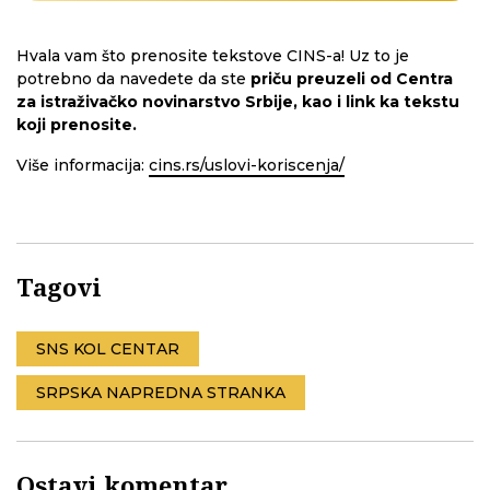
Hvala vam što prenosite tekstove CINS-a! Uz to je
potrebno da navedete da ste
priču preuzeli od Centra
za istraživačko novinarstvo Srbije, kao i link ka tekstu
koji prenosite.
Više informacija:
cins.rs/uslovi-koriscenja/
Tagovi
SNS KOL CENTAR
SRPSKA NAPREDNA STRANKA
Ostavi komentar