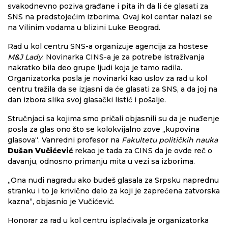
svakodnevno poziva građane i pita ih da li će glasati za
SNS na predstojećim izborima. Ovaj kol centar nalazi se
na Vilinim vodama u blizini Luke Beograd.
Rad u kol centru SNS-a organizuje agencija za hostese
M&J Lady
. Novinarka CINS-a je za potrebe istraživanja
nakratko bila deo grupe ljudi koja je tamo radila.
Organizatorka posla je novinarki kao uslov za rad u kol
centru tražila da se izjasni da će glasati za SNS, a da joj na
dan izbora slika svoj glasački listić i pošalje.
Stručnjaci sa kojima smo pričali objasnili su da je nuđenje
posla za glas ono što se kolokvijalno zove „kupovina
glasova“. Vanredni profesor na
Fakultetu političkih nauka
Dušan Vučićević
rekao je tada za CINS da je ovde reč o
davanju, odnosno primanju mita u vezi sa izborima.
„Ona nudi nagradu ako budeš glasala za Srpsku naprednu
stranku i to je krivično delo za koji je zaprećena zatvorska
kazna“, objasnio je Vučićević.
Honorar za rad u kol centru isplaćivala je organizatorka