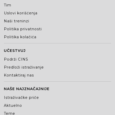
Tim
Uslovi korišćenja
Naši treninzi
Politika privatnosti
Politika kolačića
UČESTVUJ
Podrži CINS
Predloži istraživanje
Kontaktiraj nas
NAŠE NAJZNAČAJNIJE
Istraživačke priče
Aktuelno
Teme