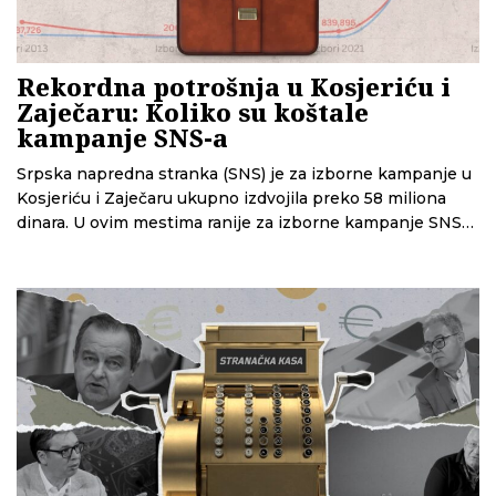
Rekordna potrošnja u Kosjeriću i
Zaječaru: Koliko su koštale
kampanje SNS-a
Srpska napredna stranka (SNS) je za izborne kampanje u
Kosjeriću i Zaječaru ukupno izdvojila preko 58 miliona
dinara. U ovim mestima ranije za izborne kampanje SNS
nije trošio više od 2 i po miliona dinara, pokazuje analiza
CINS-a.