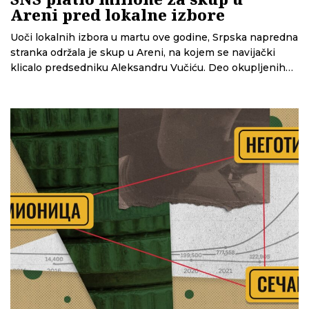
Areni pred lokalne izbore
Uoči lokalnih izbora u martu ove godine, Srpska napredna
stranka održala je skup u Areni, na kojem se navijački
klicalo predsedniku Aleksandru Vučiću. Deo okupljenih
je, kako su pokazali novinari N1, bio plaćen kešom za
dolazak. Analiza CINS-a sada pokazuje da je SNS za ovaj
skup do sada zvanično prijavio oko 6,5 miliona dinara
troškova – i to samo za četiri od deset mesta, zbog čega
bi konačni iznos mogao biti i veći.