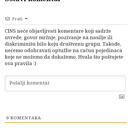
Prati
CINS neće objavljivati komentare koji sadrže
uvrede, govor mržnje, pozivanje na nasilje ili
diskriminišu bilo koju društvenu grupu. Takođe,
nećemo odobravati optužbe na račun pojedinaca
koje ne možemo da dokažemo. Hvala što poštujete
ova pravila :)
0
KOMENTARA