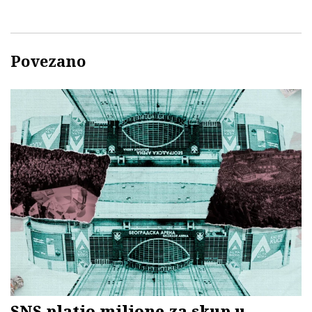
Povezano
SNS platio milione za skup u