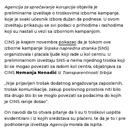
Agencija za sprečavanje korupcije
objavila je
preliminarne izveštaje o troškovima izborne kampanje,
koje je svaki učesnik izbora dužan da podnese. U ovom
izveštaju prikazuju se svi podaci o prihodima i rashodima
koji su nastali u vezi sa izbornom kampanjom.
CINS je krajem novembra
pokazao
da je tokom ove
izborne kampanje
Srpska napredna stranka
(SNS)
organizovala i plaćala ljude koji rade u kol centru. U
preliminarnom izveštaju SNS-a nema nijednog troška koji
bi se mogao povezati sa radom kol centra, objašnjava za
CINS
Nemanja Nenadić
iz
Transparentnosti Srbija
:
„Nije prijavljen trošak dodatnog angažovanja zaposlenih,
trošak komunikacije, zakup poslovnog prostora niti bilo
šta drugo što bi se moglo povezati sa podacima do kojih
je CINS ranije došao“.
On navodi da to otvara pitanje da li su ti troškovi uopšte
evidentirani i iz kojih sredstava su plaćeni, te da je to i pre
podnošenja izveštaja
Agencija
morala da ispita.