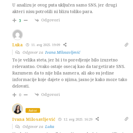
U analizu je ovog puta uključen samo SNS, jer drugi
akteri nisu potrošili ni blizu toliko para.
Odgovori
3
Luka
11. avg 2025. 19:09
Odgovor za
Ivana Milosavljević
To je velika steta, jer bi i to poredjenje bilo izuzetno
relevantno. Ovako ostaje osecaj kao da targetirate SNS.
Razumem da to nije bila namera, ali ako su jedine
informacije koje dajete o njima, jasno je kako moze tako
delovati.
Odgovori
0
Autor
Ivana Milosavljević
12. avg 2025. 16:29
Odgovor za
Luka