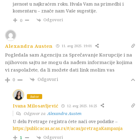
javnost u najkraćem roku. Hvala Vam na primedbi i
komentaru – znače nam Vaše sugestije.
Odgovori
0
Alexandra Austen
11. avg 2025. 19:01
Pogledala sam Agenciju za Sprečavanje Korupcije i na
njihovom sajtu ne mogu da nađem informacije kojima
vi raspolažete, da li možete dati link molim vas
Odgovori
0
Autor
Ivana Milosavljević
12. avg 2025. 16:25
Odgovor za
Alexandra Austen
U delu Pretrage registra ćete naći ove podatke –
https://publicacas.acas.rs/#/acas/pretragaKampanja
Odgovori
1