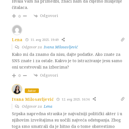
Hvala Vam na primedbi, znači nam da čujemo mišljenje
čitalaca.
Odgovori
0
Lena
11. avg 2025. 19:49
Odgovor za
Ivana Milosavljević
Kako mi da znamo da nisu, dajte podatke. Ako znate za
SNS znate i za ostale. Kakvo je to istrazivanje jesu samo
oni ucestvovali na izborima?
Odgovori
0
Autor
Ivana Milosavljević
12. avg 2025. 16:34
Odgovor za
Lena
Srpska napredna stranka je najvažniji politički akter i u
njihovim izveštajima su uočili najveća odstupanja. Zbog
toga smo smatrali da je bitno da o tome obavestimo