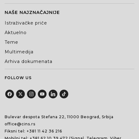
NAŠE NAJZNAČAJNIJE
Istraživačke priče
Aktuelno
Teme
Multimedija
Arhiva dokumenata
FOLLOW US
Bulevar despota Stefana 22, 11000 Beograd, Srbija
office@cins.rs
Fiksni tel:
+381 11 42 36 216
Mobilni tel:
+381 62 10 39 472
(Signal, Telegram, Viber,