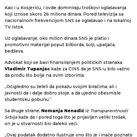
Kao i u Kosjeriću, i ovde dominiraju troškovi oglašavanja
koji iznose skoro 26 miliona dinara. Pored televizija sa
nacionalnom frekvencijom SNS se oglašavao i na lokalnoj
TV Istok.
Uz oglašavanje, oko milion dinara SNS je platio i
promotivni materijal poput bilborda, šolji, upaljača,
bedževa.
Advokat koji se bavi finansiranjem političkih stranaka
Vladimir Tupanjac
kaže za CINS da je SNS-u bilo važno
da prođu što bolje na ovim izborima.
„Očigledno su želeli da pokažu svojim biračima, ali i
javnosti da i dalje dobro stoje, a da ujedno obesmisle
studentsku pobunu.“
Sa druge strane,
Nemanja Nenadić
iz
Transparentnosti
Srbija
kaže da i pored toga što je prijavljen veliki trošak,
on je u stvarnosti bio daleko veći.
„Ovaj podatak dodatno ilustruje ono što je i inače poznato