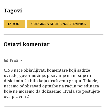
Tagovi
IZBORI
SRPSKA NAPREDNA STRANKA
Ostavi komentar
Prati
CINS neće objavljivati komentare koji sadrže
uvrede, govor mržnje, pozivanje na nasilje ili
diskriminišu bilo koju društvenu grupu. Takođe,
nećemo odobravati optužbe na račun pojedinaca
koje ne možemo da dokažemo. Hvala što poštujete
ova pravila :)