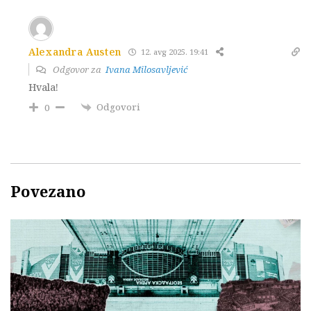
Alexandra Austen
12. avg 2025. 19:41
Odgovor za
Ivana Milosavljević
Hvala!
Odgovori
0
Povezano