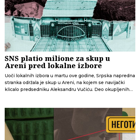
SNS platio milione za skup u
Areni pred lokalne izbore
Uoči lokalnih izbora u martu ove godine, Srpska napredna
stranka održala je skup u Areni, na kojem se navijački
klicalo predsedniku Aleksandru Vučiću. Deo okupljenih
je, kako su pokazali novinari N1, bio plaćen kešom za
dolazak. Analiza CINS-a sada pokazuje da je SNS za ovaj
skup do sada zvanično prijavio oko 6,5 miliona dinara
troškova – i to samo za četiri od deset mesta, zbog čega
bi konačni iznos mogao biti i veći.