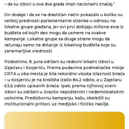
– da su izbori u ova dva grada imali nacionalni značaj.“
On dodaje i da se na drastičan način pokazalo u koliko su
velikoj prednosti parlamentarne stranke u odnosu na
lokalne grupe građana, jer ovi prvi dobijaju milione evra iz
budžeta od kojih deo mogu da usmere na ovakve
kampanje. Lokalne grupe sa druge strane mogu da
računaju samo na dotacije iz lokalnog budžeta koje su
zanemarljive vrednosti.
Podsetimo, 8. juna održani su redovni lokalni izbori u
Zaječaru i Kosjeriću. Prema podacima podmatračke misije
CRTA u oba mesta je bila rekordno visoka izlaznost birača
– u Kosjeriću je na birališta izašlo 84,2 odsto, a u Zaječaru
63,6 odsto upisanih birača. Ipak, prema njihovoj oceni
izbori su održani u izrazito nepoštenim i nedemokratskim
uslovima. Predizbornu kampanju, kažu, obeležili su
institucionalni pritisci, uz medijsko i fizičko nasilje.