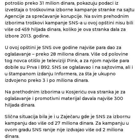
potrošio preko 31 milion dinara, pokazuju podaci iz
izveštaja o troškovima izborne kampanje stranke na sajtu
Agencije za sprečavanje korupcije. Na svim prehodnim
izborima troškovi kampanje SNS-a u ovoj opštini nisu bili
više od 459 hiljada dinara, koliko je ova stranka dala za
izbore 2013. godine.
U ovoj opštini je SNS ove godine najviše para dao za
oglašavanje – preko 28 miliona dinara. Više od polovine
tog novca otišlo je televiziji Pink, a za njom najviše para
dobile su Prva i B92. SNS se oglašavao i na sajtovima, ali i
u štampanom izdanju Informera, za šta je ukupno
izdvojeno preko 3 i po miliona dinara.
Na prethodnim izborima u Kosjeriću ova stranka je za
oglašavanje i promotivni materijal davala najviše 300
hiljada dinara.
Slična situacija bila je i u Zaječaru gde je SNS za izbornu
kampanju dao više od 27 miliona dinara. Za kampanju u
ovom gradu SNS ranije nije izdvajao više od 2 miliona
dinara.