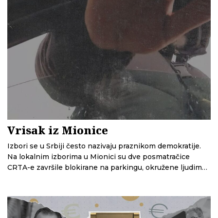
Vrisak iz Mionice
Izbori se u Srbiji često nazivaju praznikom demokratije.
Na lokalnim izborima u Mionici su dve posmatračice
CRTA-e završile blokirane na parkingu, okružene ljudima
u crnom, dok je policija stajala po strani. U ovoj epizodi
Glasne žice slušamo njihovu priču iz prve ruke; priču o
strahu, pritiscima i nevidljivim akterima izbornog dana, ali
i kako je reagovala policija, a kako tužilaštvo.