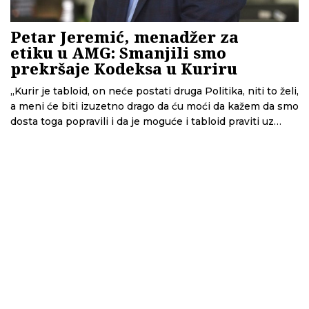
Petar Jeremić, menadžer za
etiku u AMG: Smanjili smo
prekršaje Kodeksa u Kuriru
„Kurir je tabloid, on neće postati druga Politika, niti to želi,
a meni će biti izuzetno drago da ću moći da kažem da smo
dosta toga popravili i da je moguće i tabloid praviti uz
značajno poštovanje etičkih standarda. Naše interne
evidencije, koje vodimo po vrlo strogim kriterijumima,
pokazuju da smo prilično smanjili broj prekršaja u odnosu
na prethodne godine“, kaže za CINS Petar Jeremić,
menadžer za etičke standarde u Adria Media Group.