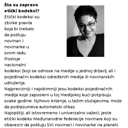
Šta su zapravo
etički kodeksi?
Etički kodeksi su
zbirke pravila
koja bi trebalo
da poštuju
novinari i
novinarke u
svom radu.
Postoje
nacionalni
kodeksi (koji se odnose na medije u jednoj državi), ali i
pojedinačni kodeksi određenih medija ili novinarskih
udruženja.
Najprecizniji i najobimniji jesu kodeksi pojedinačnih
medija koje zaposleni u toj medijskoj kući potpisuju
svake godine. Njihovo kršenje, u težim slučajevima, može
da podrazumeva automatski otkaz.
Najopštiji, ali istovremeno i univerzalno važeći, jeste
etički kodeks Međunarodne federacije novinara koji su
obavezni da poštuju SVI novinari i novinarke na planeti.