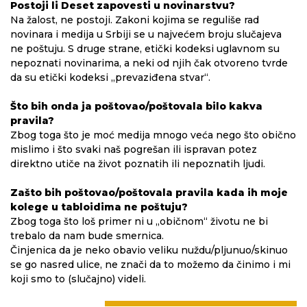
Postoji li Deset zapovesti u novinarstvu?
Na žalost, ne postoji. Zakoni kojima se reguliše rad
novinara i medija u Srbiji se u najvećem broju slučajeva
ne poštuju. S druge strane, etički kodeksi uglavnom su
nepoznati novinarima, a neki od njih čak otvoreno tvrde
da su etički kodeksi „prevaziđena stvar“.
Što bih onda ja poštovao/poštovala bilo kakva
pravila?
Zbog toga što je moć medija mnogo veća nego što obično
mislimo i što svaki naš pogrešan ili ispravan potez
direktno utiče na život poznatih ili nepoznatih ljudi.
Zašto bih poštovao/poštovala pravila kada ih moje
kolege u tabloidima ne poštuju?
Zbog toga što loš primer ni u „običnom“ životu ne bi
trebalo da nam bude smernica.
Činjenica da je neko obavio veliku nuždu/pljunuo/skinuo
se go nasred ulice, ne znači da to možemo da činimo i mi
koji smo to (slučajno) videli.