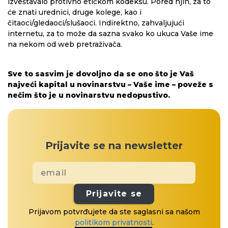
izveštavalo protivno etičkom kodeksu. Pored njih, za to
će znati urednici, druge kolege, kao i
čitaoci/gledaoci/slušaoci. Indirektno, zahvaljujući
internetu, za to može da sazna svako ko ukuca Vaše ime
na nekom od web pretraživača.
Sve to sasvim je dovoljno da se ono što je Vaš
najveći kapital u novinarstvu – Vaše ime – poveže s
nečim što je u novinarstvu nedopustivo.
Prijavite se na newsletter
Prijavite se
Prijavom potvrđujete da ste saglasni sa našom
politikom privatnosti
.