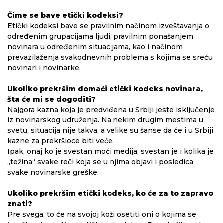
Čime se bave etički kodeksi?
Etički kodeksi bave se pravilnim načinom izveštavanja o
određenim grupacijama ljudi, pravilnim ponašanjem
novinara u određenim situacijama, kao i načinom
prevazilaženja svakodnevnih problema s kojima se sreću
novinari i novinarke.
Ukoliko prekršim domaći etički kodeks novinara,
šta će mi se dogoditi?
Najgora kazna koja je predviđena u Srbiji jeste isključenje
iz novinarskog udruženja. Na nekim drugim mestima u
svetu, situacija nije takva, a velike su šanse da će i u Srbiji
kazne za prekršioce biti veće.
Ipak, onaj ko je svestan moći medija, svestan je i kolika je
„težina“ svake reči koja se u njima objavi i posledica
svake novinarske greške.
Ukoliko prekršim etički kodeks, ko će za to zapravo
znati?
Pre svega, to će na svojoj koži osetiti oni o kojima se