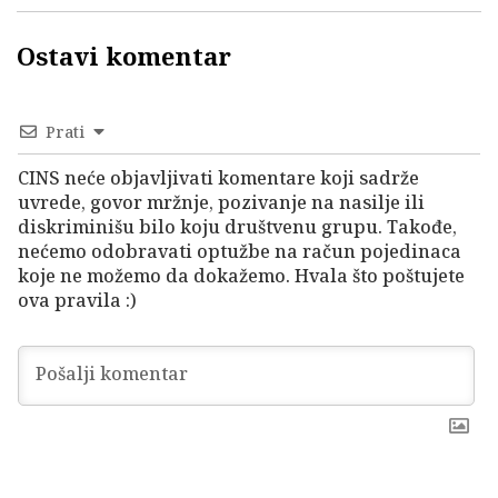
Ostavi komentar
Prati
CINS neće objavljivati komentare koji sadrže
uvrede, govor mržnje, pozivanje na nasilje ili
diskriminišu bilo koju društvenu grupu. Takođe,
nećemo odobravati optužbe na račun pojedinaca
koje ne možemo da dokažemo. Hvala što poštujete
ova pravila :)