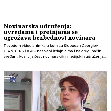
Novinarska udruženja:
uvredama i pretnjama se
ugrožava bezbednost novinara
Povodom video snimka u kom su Slobodan Georgiev,
BIRN, CINS i KRIK nazivani izdajnicima i na drugi način
vređani, koalicija šest novinarskih i medijskih udruženja
pozvala je juče javnost da stane u njihovu odbranu, jer im
je, kako kažu, ugrožena bezbednost. Prethodno su na
napad reagovali i UNS i Harlem Dezir, predstavnik OEBS-
a