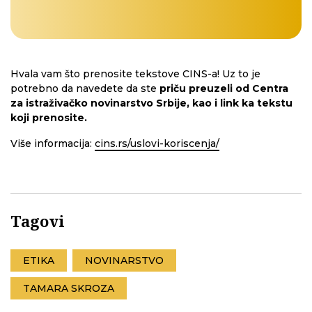
Hvala vam što prenosite tekstove CINS-a! Uz to je
potrebno da navedete da ste
priču preuzeli od Centra
za istraživačko novinarstvo Srbije, kao i link ka tekstu
koji prenosite.
Više informacija:
cins.rs/uslovi-koriscenja/
Tagovi
ETIKA
NOVINARSTVO
TAMARA SKROZA