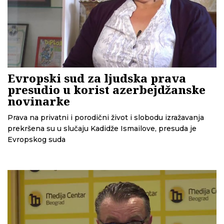
Evropski sud za ljudska prava
presudio u korist azerbejdžanske
novinarke
Prava na privatni i porodični život i slobodu izražavanja
prekršena su u slučaju Kadidže Ismailove, presuda je
Evropskog suda