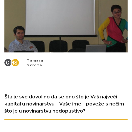
Tamara
Skroza
Šta je sve dovoljno da se ono što je Vaš najveći
kapital u novinarstvu – Vaše ime – poveže s nečim
što je u novinarstvu nedopustivo?