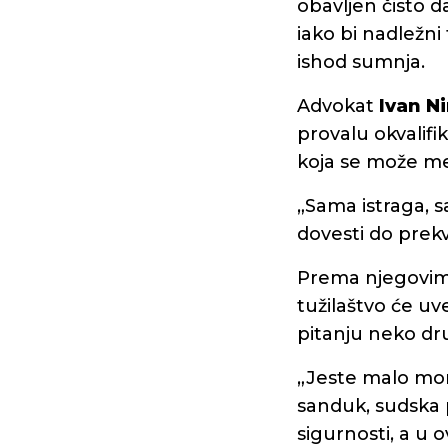
obavljen čisto da
iako bi nadležni
ishod sumnja.
Advokat
Ivan Ni
provalu okvalifi
koja se može me
„Sama istraga, s
dovesti do prekva
Prema njegovim 
tužilaštvo će uv
pitanju neko dru
„Jeste malo morb
sanduk, sudska p
sigurnosti, a u o