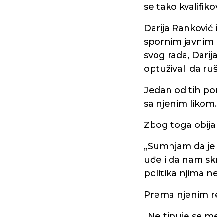
se tako kvalifiko
Darija Ranković 
spornim javnim 
svog rada, Darija
optuživali da ruš
Jedan od tih por
sa njenim likom.
Zbog toga obija
„Sumnjam da je
uđe i da nam sk
politika njima n
Prema njenim re
„Ne tipuje se me