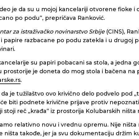
deo je da su u mojoj kancelariji otvorene fioke i da
cano po podu“, prepričava Ranković.
ntar za istraživačko novinarstvo Srbije
(CINS), Ran
 i papire razbacane po podu zatekla i u drugoj pr
inari.
ancelarije su papiri pobacani sa stola, a jedna go
 prostorije je doneta do mog stola i bačena na p
rske.rs
.
da je tužilaštvo ovo krivično delo podvelo pod „
će biti podnete krivične prijave protiv nepoznat
iji stoji reč „krađa“ iz prostorija Kolubarskih ništa
mamo relativno novu i vrednu opremu. Nije ništa
ništa takođe, jer ja svu dokumentaciju držim ku