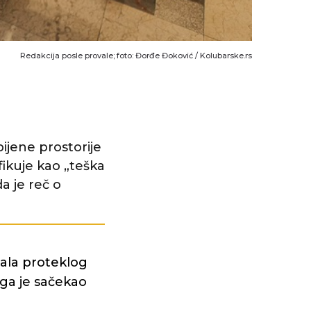
Redakcija posle provale; foto: Đorđe Đoković / Kolubarske.rs
bijene prostorije
ifikuje kao „teška
a je reč o
nala proteklog
 ga je sačekao