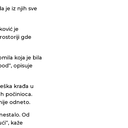
 je iz njih sve
ković je
ostoriji gde
mila koja je bila
od“, opisuje
teška krađa u
ih počinioca.
 nije odneto.
 nestalo. Od
ći“, kaže