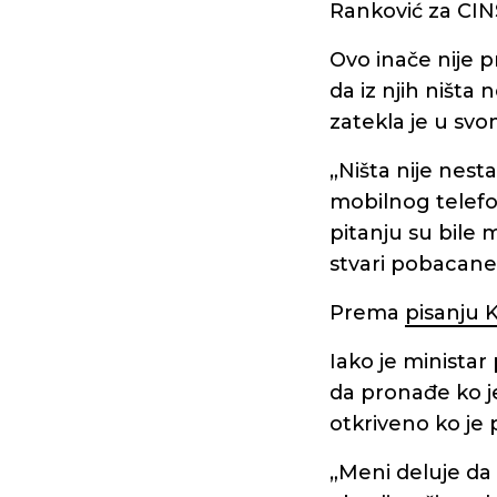
Ranković za CIN
Ovo inače nije p
da iz njih ništa
zatekla je u sv
„Ništa nije nesta
mobilnog telefon
pitanju su bile 
stvari pobacane
Prema
pisanju 
Iako je ministar 
da pronađe ko je
otkriveno ko je p
„Meni deluje da p