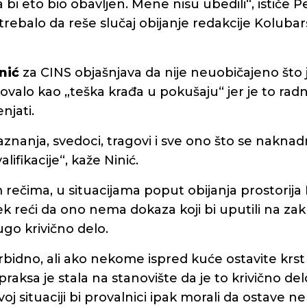
 bi eto bio obavljen. Mene nisu ubedili“, ističe P
 trebalo da reše slučaj obijanje redakcije Koluba
nić
za CINS objašnjava da nije neuobičajeno što j
kovalo kao „teška krađa u pokušaju“ jer je to radna
njati.
aznanja, svedoci, tragovi i sve ono što se nakna
lifikacije“, kaže Ninić.
rečima, u situacijama poput obijanja prostorija
ek reći da ono nema dokaza koji bi uputili na zak
go krivično delo.
idno, ali ako nekome ispred kuće ostavite krst i
raksa je stala na stanovište da je to krivično de
voj situaciji bi provalnici ipak morali da ostave n