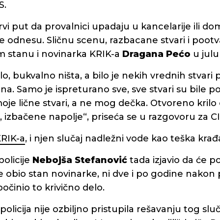
S.
rvi put da provalnici upadaju u kancelarije ili d
 ne odnesu. Sličnu scenu, razbacane stvari i pootv
om stanu i novinarka KRIK-a
Dragana Pećo
u julu
lo, bukvalno ništa, a bilo je nekih vrednih stvari
a. Samo je ispreturano sve, sve stvari su bile 
moje lične stvari, a ne mog dečka. Otvoreno krilo
, izbačene napolje“, priseća se u razgovoru za C
KRIK-a
, i njen slučaj nadležni vode kao teška krađ
policije
Nebojša Stefanović
tada izjavio da će pol
 obio stan novinarke, ni dve i po godine nakon 
očinio to krivično delo.
olicija nije ozbiljno pristupila rešavanju tog sluča