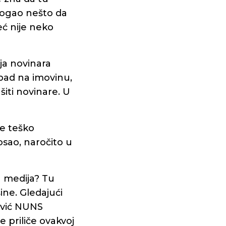
 mogao nešto da
eć nije neko
ja novinara
apad na imovinu,
šiti novinare. U
je teško
posao, naročito u
h medija? Tu
ne. Gledajući
ović NUNS
 priliče ovakvoj