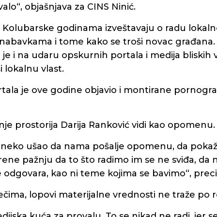
valo“, objašnjava za CINS Ninić.
i Kolubarske godinama izveštavaju o radu lokalne 
nabavkama i tome kako se troši novac građana.
 je i na udaru opskurnih portala i medija bliskih vl
i lokalnu vlast.
tala je ove godine objavio i montirane pornogra
nje prostorija Darija Ranković vidi kao opomenu.
 neko ušao da nama pošalje opomenu, da poka
rene pažnju da to što radimo im se ne sviđa, da 
e odgovara, kao ni teme kojima se bavimo“, preciz
čima, lopovi materijalne vrednosti ne traže po 
dijska kuća za provalu. To se nikad ne radi, jer s