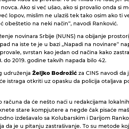
 novca. Ako si već ušao, ako si provalio onda si
već lopov, mislim ne ulaziš tek tako osim ako ti v
već obeštetio na neki način“, navodi Ranković.
enje novinara Srbije (NUNS) na obijanje prostori
pad na iste te je u bazi „Napadi na novinare“ n
 provale, svrstan kao jedan od načina kako zastra
. do 2019. godine takvih napada bilo 42.
g udruženja
Željko Bodrožić
za CINS navodi da 
 će istraga otkriti uz opasku da policija otaljava 
ko računa da će nešto naći u redakcijama lokalni
nete stare kompjutere a negde čak pisaće maši
hodno izdešavalo sa Kolubarskim i Darijom Rank
da je u pitanju zastrašivanje. To su metode koje