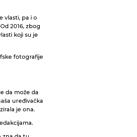
vlasti, pa i o
 Od 2016, zbog
asti koji su je
fske fotografije
že da može da
naša uređivačka
irala je ona.
redakcijama.
e zna da tu