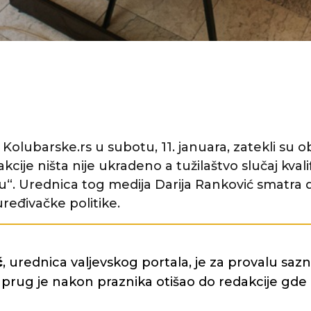
 Kolubarske.rs u subotu, 11. januara, zatekli su o
akcije ništa nije ukradeno a tužilaštvo slučaj kval
“. Urednica tog medija Darija Ranković smatra d
eđivačke politike.
ć
, urednica valjevskog portala, je za provalu saz
uprug je nakon praznika otišao do redakcije gde