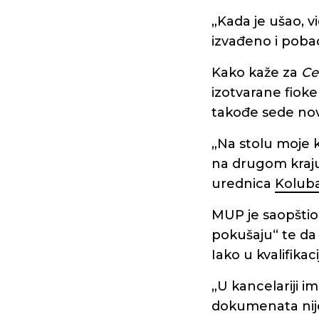
„Kada je ušao, vi
izvađeno i poba
Kako kaže za
Ce
izotvarane fioke
takođe sede nov
„Na stolu moje k
na drugom kraju
urednica
Koluba
MUP je saopštio 
pokušaju“ te da 
Iako u kvalifikac
„U kancelariji i
dokumenata nije 