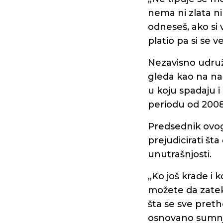
nema ni zlata ni
odneseš, ako si 
platio pa si se 
Nezavisno udruž
gleda kao na na
u koju spadaju i
periodu od 2008
Predsednik ovo
prejudicirati šta
unutrašnjosti.
„Ko još krade i 
možete da zatek
šta se sve pret
osnovano sumnja 