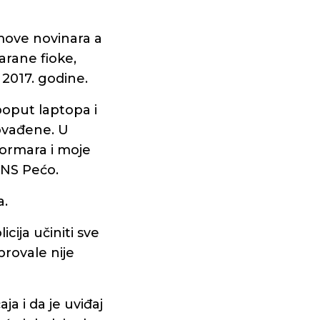
omove novinara a
arane fioke,
 2017. godine.
 poput laptopa i
povađene. U
 ormara i moje
INS Pećo.
a.
icija učiniti sve
provale nije
ja i da je uviđaj