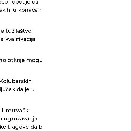
ećo i dodaje da,
rskih, u konačan
e tužilaštvo
 kvalifikacija
dno otkrije mogu
 Kolubarskih
ljučak da je u
li mrtvački
lo ugrožavanja
eke tragove da bi