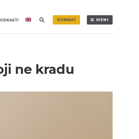
DONIRAJ
MENI
ODKASTI
oji ne kradu