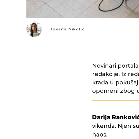
Jovana Nikolić
Novinari portala
redakcije. Iz red
krađa u pokušaju
opomeni zbog ur
Darija Rankovi
vikenda. Njen s
haos.