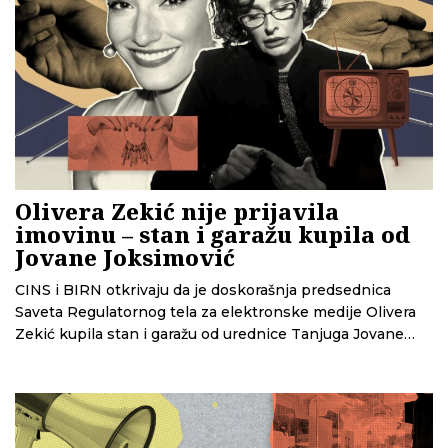
Olivera Zekić nije prijavila
imovinu – stan i garažu kupila od
Jovane Joksimović
CINS i BIRN otkrivaju da je doskorašnja predsednica
Saveta Regulatornog tela za elektronske medije Olivera
Zekić kupila stan i garažu od urednice Tanjuga Jovane
Joksimović. Agenciji za sprečavanje korupcije nije
prijavila ovu i drugu imovinu, kao i potencijalni sukob
interesa pre odlučivanja o dodeli dozvole za emitovanje
ovoj televiziji.