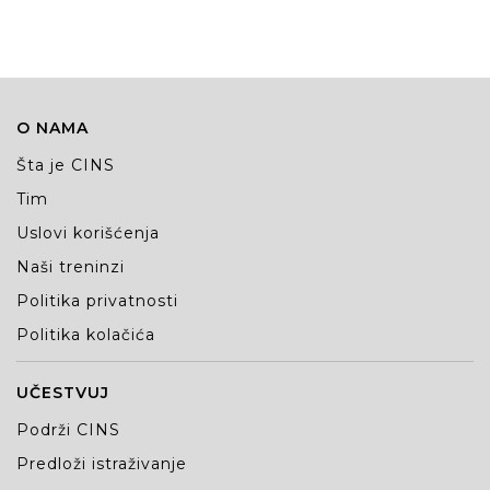
O NAMA
Šta je CINS
Tim
Uslovi korišćenja
Naši treninzi
Politika privatnosti
Politika kolačića
UČESTVUJ
Podrži CINS
Predloži istraživanje