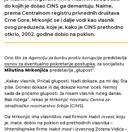
do kojih je došao CINS ga demantuju. Naime,
prema Centralnom registru privrednih društava
Crne Gore, Mrkonjić se i dalje vodi kao vlasnik
ovog preduzeća, koje je, kako je CINS prethodno
otkrio, 2002. godine dobio na poklon.
Ono što za
Agenciju za borbu protiv korupcije
predstavlja
osnov za eventualno pokretanje postupka
, za socijalistu
Milutina Mrkonjića
predstavlja „glupost“.
„Kakav vlasnik. Pričaš gluposti. Nađi dokaze, pa mi daj. Šta
piše. Donesi dokaze ili daj dokaze kome ‘oćeš. Nemoj
sada da pričamo gluposti. Ja nisam vlasnik ničeg danas.
Baš ničega“, rekao je Mrkonjić novinaru
Centra za
istraživačko novinarstvo Srbije
(CINS).
Da Mrkonjić ima vlasništvo nad firmom
Habit invest
, koju
je, inače, dobio na poklon od prethodnih vlasnika –
lihtenštajnske firme
Habit med
i izvesnog Zorana Vidića –