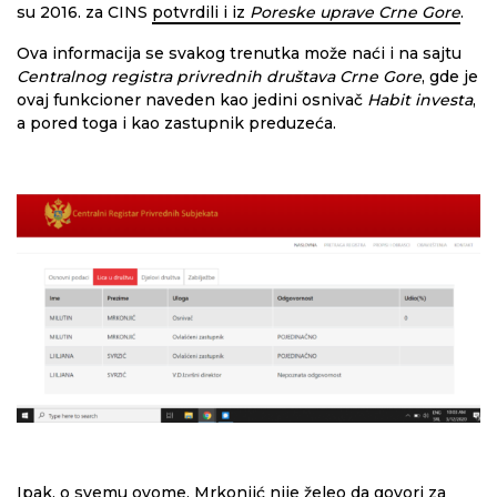
su 2016. za CINS
potvrdili i iz
Poreske uprave Crne Gore
.
Ova informacija se svakog trenutka može naći i na sajtu
Centralnog registra privrednih društava Crne Gore
, gde je
ovaj funkcioner naveden kao jedini osnivač
Habit investa
,
a pored toga i kao zastupnik preduzeća.
Ipak, o svemu ovome, Mrkonjić nije želeo da govori za