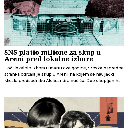
SNS platio milione za skup u
Areni pred lokalne izbore
Uoči lokalnih izbora u martu ove godine, Srpska napredna
stranka održala je skup u Areni, na kojem se navijački
klicalo predsedniku Aleksandru Vučiću. Deo okupljenih
je, kako su pokazali novinari N1, bio plaćen kešom za
dolazak. Analiza CINS-a sada pokazuje da je SNS za ovaj
skup do sada zvanično prijavio oko 6,5 miliona dinara
troškova – i to samo za četiri od deset mesta, zbog čega
bi konačni iznos mogao biti i veći.