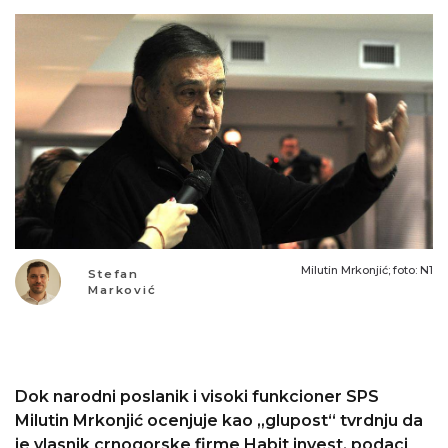
Milutin Mrkonjić; foto: N1
Stefan
Marković
Dok narodni poslanik i visoki funkcioner SPS
Milutin Mrkonjić ocenjuje kao „glupost“ tvrdnju da
je vlasnik crnogorske firme Habit invest, podaci