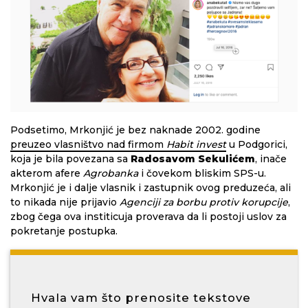
Podsetimo, Mrkonjić je bez naknade 2002. godine
preuzeo vlasništvo nad firmom
Habit invest
u Podgorici,
koja je bila povezana sa
Radosavom Sekulićem
, inače
akterom afere
Agrobanka
i čovekom bliskim SPS-u.
Mrkonjić je i dalje vlasnik i zastupnik ovog preduzeća, ali
to nikada nije prijavio
Agenciji za borbu protiv korupcije
,
zbog čega ova institicuja proverava da li postoji uslov za
pokretanje postupka.
Hvala vam što prenosite tekstove