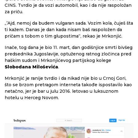
CINS. Tvrdio je da vozi automobil, kao i da nije raspoložan
za priču.
„’Ajd, nemoj da budem vulgaran sada. Vozim kola, čuješ šta
ti kažem. Danas je dan kada nisam baš raspoložen da
pričam s tobom o tim glupostima“, rekao je Mrkonjić.
Inače, tog dana je bio 11. mart, dan godišnjice smrti bivšeg
predsednika Jugoslavije, optuženog ratnog zločinca pred
haškim sudom i Mrkonjićevog partijskog kolege
Slobodana Miloševića
.
Mrkonjić je ranije tvrdio i da nikad nije bio u Crnoj Gori,
što se brzom pretragom interneta takođe ispostavilo kao
netačno, jer je bar u julu 2016. letovao u luksuznom
hotelu u Herceg Novom.