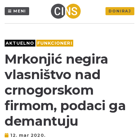
MENI
DONIRAJ
AKTUELNO
FUNKCIONERI
Mrkonjić negira
vlasništvo nad
crnogorskom
firmom, podaci ga
demantuju
12. mar 2020.