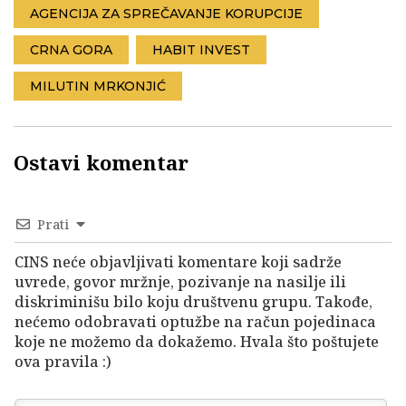
AGENCIJA ZA SPREČAVANJE KORUPCIJE
CRNA GORA
HABIT INVEST
MILUTIN MRKONJIĆ
Ostavi komentar
Prati
CINS neće objavljivati komentare koji sadrže
uvrede, govor mržnje, pozivanje na nasilje ili
diskriminišu bilo koju društvenu grupu. Takođe,
nećemo odobravati optužbe na račun pojedinaca
koje ne možemo da dokažemo. Hvala što poštujete
ova pravila :)