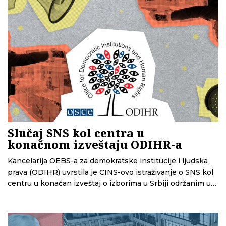
Slučaj SNS kol centra u
konačnom izveštaju ODIHR-a
Kancelarija OEBS-a za demokratske institucije i ljudska
prava (ODIHR) uvrstila je CINS-ovo istraživanje o SNS kol
centru u konačan izveštaj o izborima u Srbiji održanim u
decembru 2023. godine.