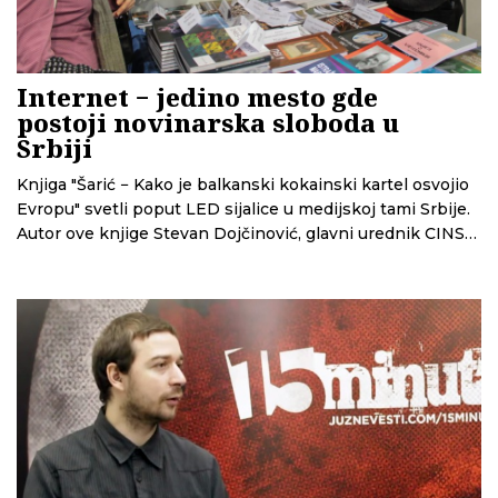
Internet − jedino mesto gde
postoji novinarska sloboda u
Srbiji
Knjiga "Šarić − Kako je balkanski kokainski kartel osvojio
Evropu" svetli poput LED sijalice u medijskoj tami Srbije.
Autor ove knjige Stevan Dojčinović, glavni urednik CINS-a
(Centra za istraživačko novinarstvo Srbije) i saradnik
mreže istraživačkih novinara OCCRP-a (Organized Crime
and Corruption Reporting Project), na osnovu činjenica i
dokaza koje je prikupio u petogodišnjoj avanturi putujući
po Evropi i preko okeana, sledio je trag novca i droge
kako bi raspleo kriminalno klupko balkanskog narko-
kartela koje je imalo veliku političku podršku u pranju
novca. Iskoristili smo Stevanovu promociju "Šarića" na
Niškom sajmu knjiga da popričamo o samoj knjizi,
umešanosti političara u kokainske kanale, kao i o tome