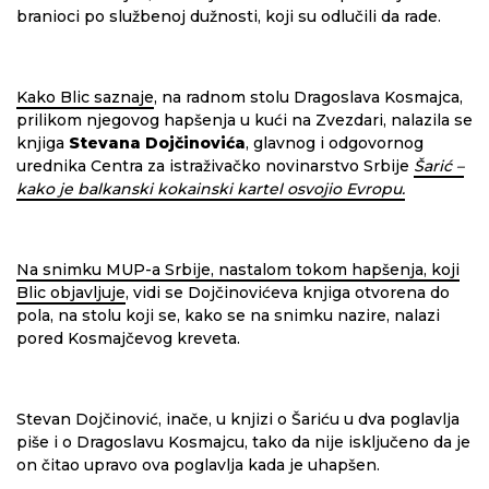
branioci po službenoj dužnosti, koji su odlučili da rade.
Kako Blic saznaje
, na radnom stolu Dragoslava Kosmajca,
prilikom njegovog hapšenja u kući na Zvezdari, nalazila se
knjiga
Stevana Dojčinovića
, glavnog i odgovornog
urednika Centra za istraživačko novinarstvo Srbije
Šarić –
kako je balkanski kokainski kartel osvojio Evropu.
Na snimku MUP-a Srbije, nastalom tokom hapšenja, koji
Blic objavljuje
, vidi se Dojčinovićeva knjiga otvorena do
pola, na stolu koji se, kako se na snimku nazire, nalazi
pored Kosmajčevog kreveta.
Stevan Dojčinović, inače, u knjizi o Šariću u dva poglavlja
piše i o Dragoslavu Kosmajcu, tako da nije isključeno da je
on čitao upravo ova poglavlja kada je uhapšen.