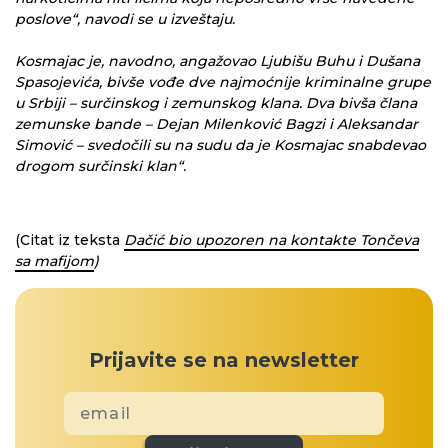
poslove“, navodi se u izveštaju.
Kosmajac je, navodno, angažovao Ljubišu Buhu i Dušana
Spasojevića, bivše vođe dve najmoćnije kriminalne grupe
u Srbiji – surčinskog i zemunskog klana. Dva bivša člana
zemunske bande – Dejan Milenković Bagzi i Aleksandar
Simović – svedočili su na sudu da je Kosmajac snabdevao
drogom surčinski klan“.
(Citat iz teksta
Dačić bio upozoren na kontakte Tončeva
sa mafijom
)
Prijavite se na newsletter