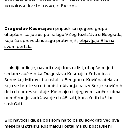
kokainski kartel osvojio Evropu
Dragoslav Kosmajac
i pripadnici njegove grupe
uhapšeni su jutros po nalogu Višeg tužilaštva u Beogradu,
koje će sprovesti istragu protiv njih,
objavljuje Blic na
svom portalu.
U akciji policije, navodi ovaj dnevni list, uhapšeno je i
sedam saučesnika Dragoslava Kosmajca, četvorica u
Sremskoj Mitrovici, a ostali u Beogradu. Krivična dela za
koja se terete su od podstrekivanja na izvršenje krivičnih
dela do poreske utaje. Kosmajcu i njegovim saučenicima
određeno je zadržavanje do 48 sati, kada će ih tužilac
saslušati.
Blic navodi i da, sa obzirom na to da su advokati već dva
meseca u štrajku, Kosmajcu i ostalima su postavljeni