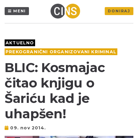
MENI
DONIRAJ
AKTUELNO
PREKOGRANIČNI ORGANIZOVANI KRIMINAL
BLIC: Kosmajac
čitao knjigu o
Šariću kad je
uhapšen!
09. nov 2014.