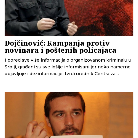
koliko su novinari danas slobodni da istražuju političke
afere
Dojčinović: Kampanja protiv
novinara i poštenih policajaca
I pored sve više informacija o organizovanom kriminalu u
Srbiji, građani su sve lošije informisani jer neko namerno
objavljuje i dezinformacije, tvrdi urednik Centra za
istraživačko novinarstvo Srbije Stevan Dojčinović, autor
knjige o "Šariću"