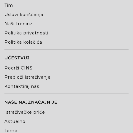
Tim
Uslovi korišćenja
Naši treninzi
Politika privatnosti
Politika kolačića
UČESTVUJ
Podrži CINS
Predloži istraživanje
Kontaktiraj nas
NAŠE NAJZNAČAJNIJE
Istraživačke priče
Aktuelno
Teme