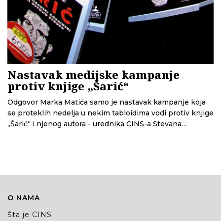
Nastavak medijske kampanje
protiv knjige „Šarić“
Odgovor Marka Matića samo je nastavak kampanje koja
se proteklih nedelja u nekim tabloidima vodi protiv knjige
„Šarić“ i njenog autora - urednika CINS-a Stevana
Dojčinovića
O NAMA
Šta je CINS