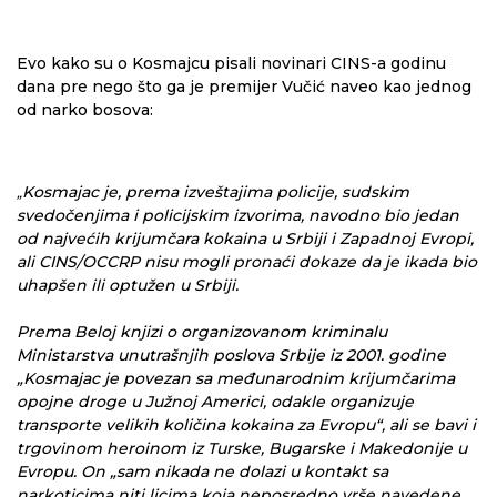
Evo kako su o Kosmajcu pisali novinari CINS-a godinu
dana pre nego što ga je premijer Vučić naveo kao jednog
od narko bosova:
Kosmajac je, prema izveštajima policije, sudskim
„
svedočenjima i policijskim izvorima, navodno bio jedan
od najvećih krijumčara kokaina u Srbiji i Zapadnoj Evropi,
ali CINS/OCCRP nisu mogli pronaći dokaze da je ikada bio
uhapšen ili optužen u Srbiji.
Prema Beloj knjizi o organizovanom kriminalu
Ministarstva unutrašnjih poslova Srbije iz 2001. godine
„Kosmajac je povezan sa međunarodnim krijumčarima
opojne droge u Južnoj Americi, odakle organizuje
transporte velikih količina kokaina za Evropu“, ali se bavi i
trgovinom heroinom iz Turske, Bugarske i Makedonije u
Evropu. On „sam nikada ne dolazi u kontakt sa
narkoticima niti licima koja neposredno vrše navedene