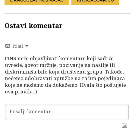
DRAGOSLAV KOSMAJAC
KNJIGAOSARICU
Ostavi komentar
Prati
CINS neće objavljivati komentare koji sadrže
uvrede, govor mržnje, pozivanje na nasilje ili
diskriminišu bilo koju društvenu grupu. Takođe,
nećemo odobravati optužbe na račun pojedinaca
koje ne možemo da dokažemo. Hvala što poštujete
ova pravila :)