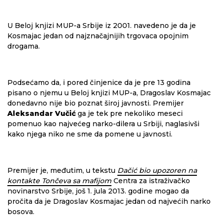
U Beloj knjizi MUP-a Srbije iz 2001. navedeno je da je
Kosmajac jedan od najznačajnijih trgovaca opojnim
drogama.
Podsećamo da, i pored činjenice da je pre 13 godina
pisano o njemu u Beloj knjizi MUP-a, Dragoslav Kosmajac
donedavno nije bio poznat široj javnosti. Premijer
Aleksandar Vučić
ga je tek pre nekoliko meseci
pomenuo kao najvećeg narko-dilera u Srbiji, naglasivši
kako njega niko ne sme da pomene u javnosti.
Premijer je, međutim, u tekstu
Dačić bio upozoren na
kontakte Tončeva sa mafijom
Centra za istraživačko
novinarstvo Srbije, još 1. jula 2013. godine mogao da
pročita da je Dragoslav Kosmajac jedan od najvećih narko
bosova.