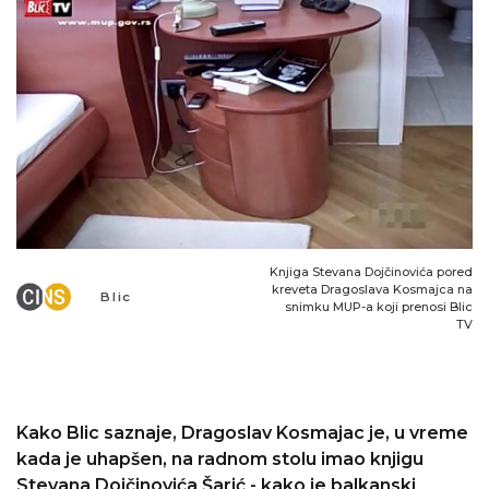
Knjiga Stevana Dojčinovića pored
kreveta Dragoslava Kosmajca na
Blic
snimku MUP-a koji prenosi Blic
TV
Kako Blic saznaje, Dragoslav Kosmajac je, u vreme
kada je uhapšen, na radnom stolu imao knjigu
Stevana Dojčinovića Šarić - kako je balkanski