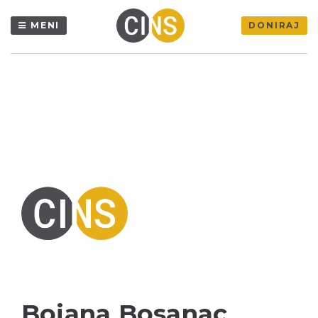
MENI
DONIRAJ
Bojana Bosanac