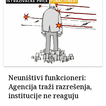
ISTRAŽIVAČKE PRIČE
FUNKCIONERI
Neuništivi funkcioneri:
Agencija traži razrešenja,
institucije ne reaguju