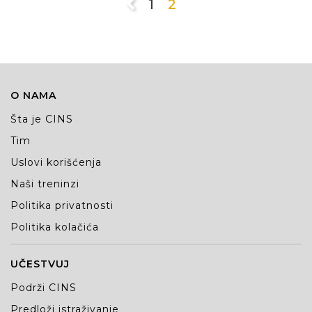
1
2
O NAMA
Šta je CINS
Tim
Uslovi korišćenja
Naši treninzi
Politika privatnosti
Politika kolačića
UČESTVUJ
Podrži CINS
Predloži istraživanje