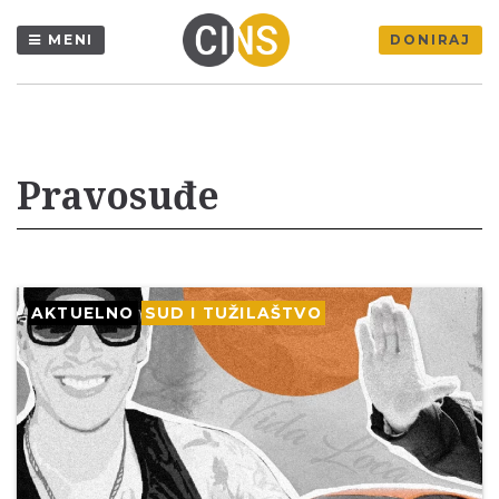
MENI
DONIRAJ
Pravosuđe
AKTUELNO
SUD I TUŽILAŠTVO