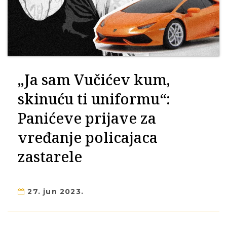
„Ja sam Vučićev kum,
skinuću ti uniformu“:
Panićeve prijave za
vređanje policajaca
zastarele
27. jun 2023.