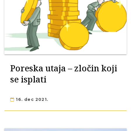
Poreska utaja – zločin koji
se isplati
16. dec 2021.