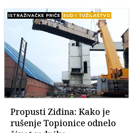
ISTRAŽIVAČKE PRIČE
SUD I TUŽILAŠTVO
Propusti Ziđina: Kako je
rušenje Topionice odnelo