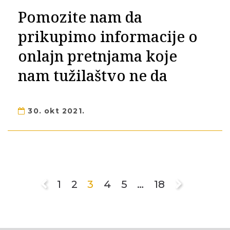
Pomozite nam da
prikupimo informacije o
onlajn pretnjama koje
nam tužilaštvo ne da
30. okt 2021.
1
2
3
4
5
…
18