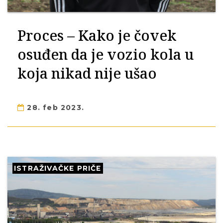
Proces – Kako je čovek
osuđen da je vozio kola u
koja nikad nije ušao
28. feb 2023.
ISTRAŽIVAČKE PRIČE