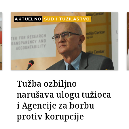
AKTUELNO
SUD I TUŽILAŠTVO
Tužba ozbiljno
narušava ulogu tužioca
i Agencije za borbu
protiv korupcije