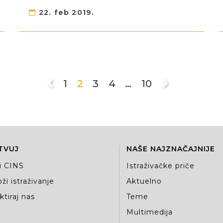
22. feb 2019.
1
2
3
4
…
10
TVUJ
NAŠE NAJZNAČAJNIJE
i CINS
Istraživačke priče
ži istraživanje
Aktuelno
tiraj nas
Teme
Multimedija