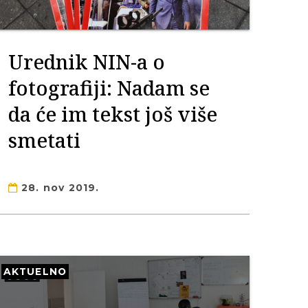
Urednik NIN-a o
fotografiji: Nadam se
da će im tekst još više
smetati
28. nov 2019.
AKTUELNO