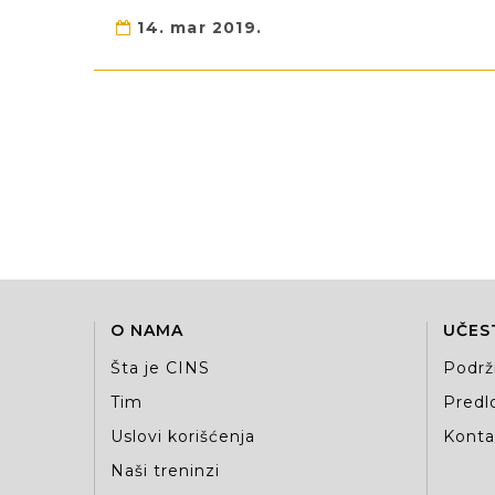
14. mar 2019.
O NAMA
UČES
Šta je CINS
Podrž
Tim
Predlo
Uslovi korišćenja
Kontak
Naši treninzi