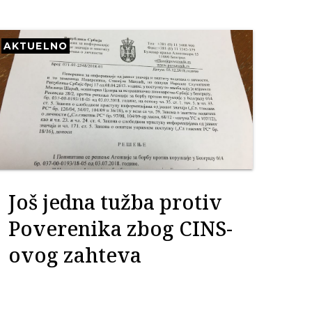
AKTUELNO
Još jedna tužba protiv
Poverenika zbog CINS-
ovog zahteva