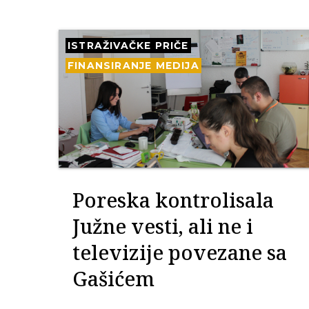
ISTRAŽIVAČKE PRIČE
FINANSIRANJE MEDIJA
Poreska kontrolisala
Južne vesti, ali ne i
televizije povezane sa
Gašićem