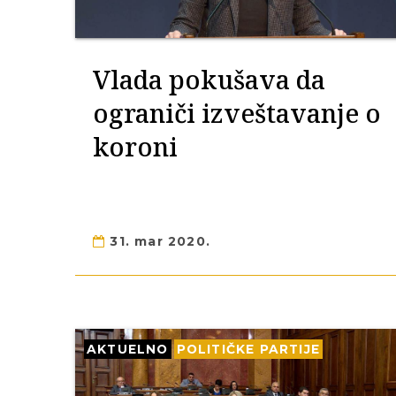
Vlada pokušava da
ograniči izveštavanje o
koroni
31. mar 2020.
AKTUELNO
POLITIČKE PARTIJE