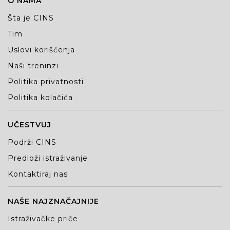
O NAMA
Šta je CINS
Tim
Uslovi korišćenja
Naši treninzi
Politika privatnosti
Politika kolačića
UČESTVUJ
Podrži CINS
Predloži istraživanje
Kontaktiraj nas
NAŠE NAJZNAČAJNIJE
Istraživačke priče