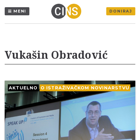
MENI
DONIRAJ
Vukašin Obradović
AKTUELNO
O ISTRAŽIVAČKOM NOVINARSTVU