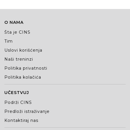
O NAMA
Šta je CINS
Tim
Uslovi korišćenja
Naši treninzi
Politika privatnosti
Politika kolačića
UČESTVUJ
Podrži CINS
Predloži istraživanje
Kontaktiraj nas