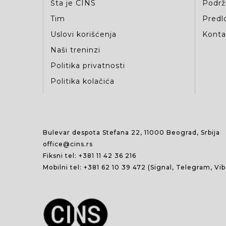
Šta je CINS
Podrž
Tim
Predlo
Uslovi korišćenja
Kontak
Naši treninzi
Politika privatnosti
Politika kolačića
Bulevar despota Stefana 22, 11000 Beograd, Srbija
office@cins.rs
Fiksni tel:
+381 11 42 36 216
Mobilni tel:
+381 62 10 39 472
(Signal, Telegram, Vi