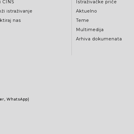
i CINS
Istraživačke priče
ži istraživanje
Aktuelno
tiraj nas
Teme
Multimedija
Arhiva dokumenata
ber, WhatsApp)