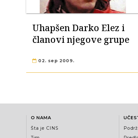
Uhapšen Darko Elez i
članovi njegove grupe
02. sep 2009.
O NAMA
UČES
Šta je CINS
Podrž
Tim
Predlo