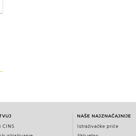
TVUJ
NAŠE NAJZNAČAJNIJE
i CINS
Istraživačke priče
ži istraživanje
Aktuelno