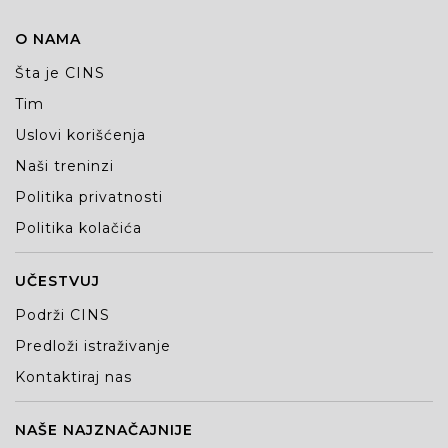
O NAMA
Šta je CINS
Tim
Uslovi korišćenja
Naši treninzi
Politika privatnosti
Politika kolačića
UČESTVUJ
Podrži CINS
Predloži istraživanje
Kontaktiraj nas
NAŠE NAJZNAČAJNIJE