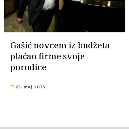
Gašić novcem iz budžeta
plaćao firme svoje
porodice
21. maj 2015.