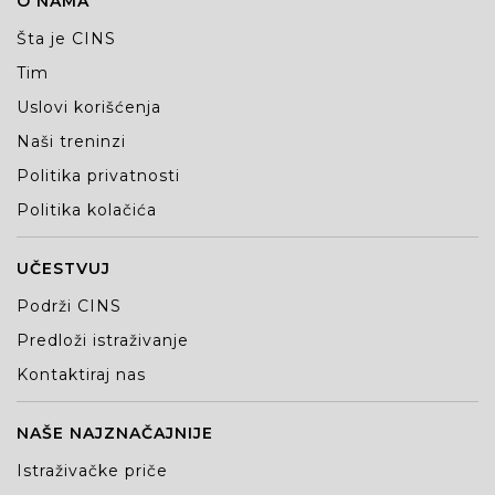
O NAMA
Šta je CINS
Tim
Uslovi korišćenja
Naši treninzi
Politika privatnosti
Politika kolačića
UČESTVUJ
Podrži CINS
Predloži istraživanje
Kontaktiraj nas
NAŠE NAJZNAČAJNIJE
Istraživačke priče