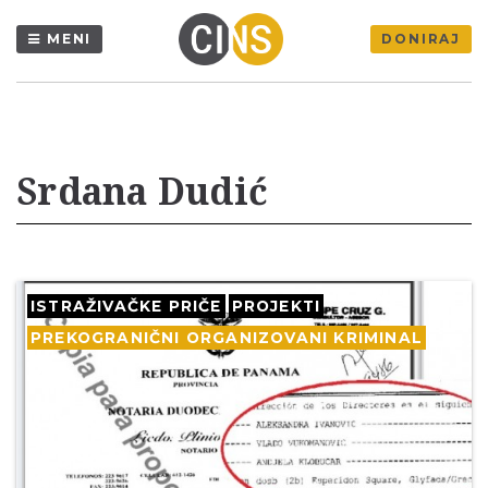
MENI
DONIRAJ
Srdana Dudić
ISTRAŽIVAČKE PRIČE
PROJEKTI
PREKOGRANIČNI ORGANIZOVANI KRIMINAL