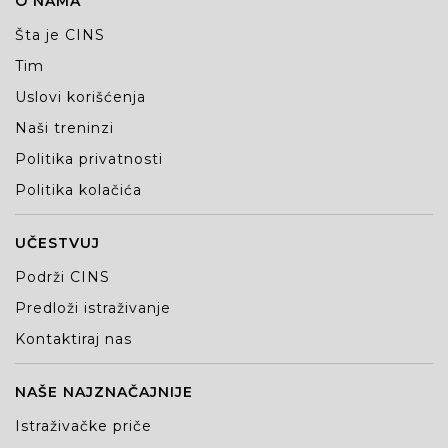
O NAMA
Šta je CINS
Tim
Uslovi korišćenja
Naši treninzi
Politika privatnosti
Politika kolačića
UČESTVUJ
Podrži CINS
Predloži istraživanje
Kontaktiraj nas
NAŠE NAJZNAČAJNIJE
Istraživačke priče