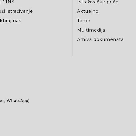
i CINS
Istraživačke priče
ži istraživanje
Aktuelno
tiraj nas
Teme
Multimedija
Arhiva dokumenata
ber, WhatsApp)