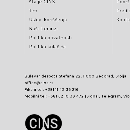
Šta je CINS
Podrž
Tim
Predlo
Uslovi korišćenja
Kontak
Naši treninzi
Politika privatnosti
Politika kolačića
Bulevar despota Stefana 22, 11000 Beograd, Srbija
office@cins.rs
Fiksni tel:
+381 11 42 36 216
Mobilni tel:
+381 62 10 39 472
(Signal, Telegram, Vi