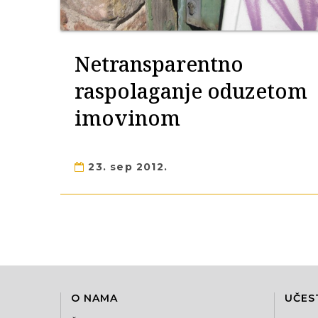
Netransparentno
raspolaganje oduzetom
imovinom
23. sep 2012.
O NAMA
UČES