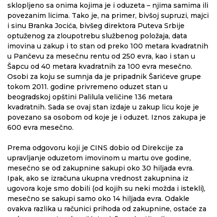
sklopljeno sa onima kojima je i oduzeta – njima samima ili
povezanim licima. Tako je, na primer, bivšoj supruzi, majci
i sinu Branka Jocića, bivšeg direktora Puteva Srbije
optuženog za zloupotrebu službenog položaja, data
imovina u zakup i to stan od preko 100 metara kvadratnih
u Pančevu za mesečnu rentu od 250 evra, kao i stan u
Šapcu od 40 metara kvadratnih za 100 evra mesečno.
Osobi za koju se sumnja da je pripadnik Šarićeve grupe
tokom 2011. godine privremeno oduzet stan u
beogradskoj opštini Palilula veličine 136 metara
kvadratnih. Sada se ovaj stan izdaje u zakup licu koje je
povezano sa osobom od koje je i oduzet. Iznos zakupa je
600 evra mesečno.
Prema odgovoru koji je CINS dobio od Direkcije za
upravljanje oduzetom imovinom u martu ove godine,
mesečno se od zakupnine sakupi oko 30 hiljada evra.
Ipak, ako se izračuna ukupna vrednost zakupnina iz
ugovora koje smo dobili (od kojih su neki možda i istekli),
mesečno se sakupi samo oko 14 hiljada evra. Odakle
ovakva razlika u računici prihoda od zakupnine, ostaće za