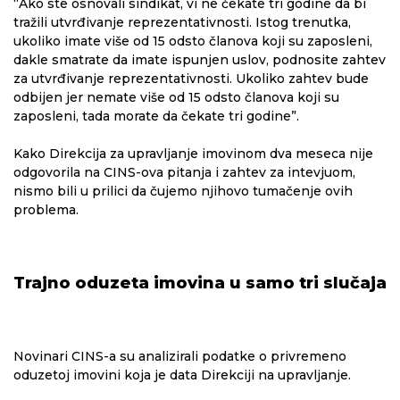
“Ako ste osnovali sindikat, vi ne čekate tri godine da bi
tražili utvrđivanje reprezentativnosti. Istog trenutka,
ukoliko imate više od 15 odsto članova koji su zaposleni,
dakle smatrate da imate ispunjen uslov, podnosite zahtev
za utvrđivanje reprezentativnosti. Ukoliko zahtev bude
odbijen jer nemate više od 15 odsto članova koji su
zaposleni, tada morate da čekate tri godine”.
Kako Direkcija za upravljanje imovinom dva meseca nije
odgovorila na CINS-ova pitanja i zahtev za intevjuom,
nismo bili u prilici da čujemo njihovo tumačenje ovih
problema.
Trajno oduzeta imovina u samo tri slučaja
Novinari CINS-a su analizirali podatke o privremeno
oduzetoj imovini koja je data Direkciji na upravljanje.