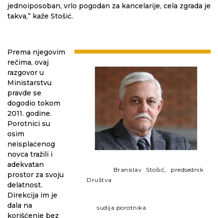
jednoiposoban, vrlo pogodan za kancelarije, cela zgrada je
takva,” kaže Stošić.
Prema njegovim
rečima, ovaj
razgovor u
Ministarstvu
pravde se
dogodio tokom
2011. godine.
Porotnici su
osim
neisplaćenog
novca tražili i
adekvatan
Branislav Stošić, predsednik
prostor za svoju
Društva
delatnost.
Direkcija im je
dala na
sudija porotnika
korišćenje bez