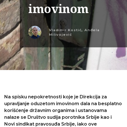
imovinom
Vladimir Kostić
,
Anđela
Milivojević
Na spisku nepokretnosti koje je Direkcija za
upravljanje oduzetom imovinom dala na besplatno
korišćenje državnim organima i ustanovama
nalaze se Društvo sudija porotnika Srbije kao i
Novi sindikat pravosuđa Srbije, iako ove