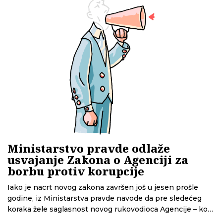
Ministarstvo pravde odlaže
usvajanje Zakona o Agenciji za
borbu protiv korupcije
Iako je nacrt novog zakona završen još u jesen prošle
godine, iz Ministarstva pravde navode da pre sledećeg
koraka žele saglasnost novog rukovodioca Agencije – koji
još nije izabran. Sagovornici CINS-a, među kojima i