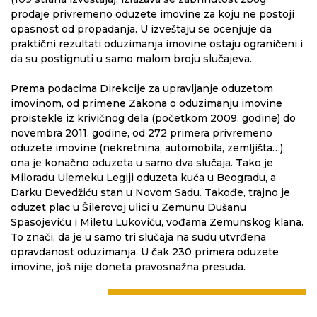
prodaje privremeno oduzete imovine za koju ne postoji
opasnost od propadanja. U izveštaju se ocenjuje da
praktični rezultati oduzimanja imovine ostaju ograničeni i
da su postignuti u samo malom broju slučajeva.
Prema podacima Direkcije za upravljanje oduzetom
imovinom, od primene Zakona o oduzimanju imovine
proistekle iz krivičnog dela (početkom 2009. godine) do
novembra 2011. godine, od 272 primera privremeno
oduzete imovine (nekretnina, automobila, zemljišta…),
ona je konačno oduzeta u samo dva slučaja. Tako je
Miloradu Ulemeku Legiji oduzeta kuća u Beogradu, a
Darku Devedžiću stan u Novom Sadu. Takođe, trajno je
oduzet plac u Šilerovoj ulici u Zemunu Dušanu
Spasojeviću i Miletu Lukoviću, vođama Zemunskog klana.
To znači, da je u samo tri slučaja na sudu utvrđena
opravdanost oduzimanja. U čak 230 primera oduzete
imovine, još nije doneta pravosnažna presuda.