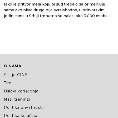
Iako je pritvor mera koju bi sud trebalo da primenjuje
samo ako ništa drugo nije svrsishodno, u pritvorskim
jedinicama u Srbiji trenutno se nalazi oko 3.000 osoba,
što je daleko više od postojećih kapaciteta. Uprkos
postojanju alternativnih mera, sudije I dalje pre često
određuju pritvor. Pritvor je postao kazna pre presude, jer
mogućnost da osoba koja je provela mesece, nekada i
godine u pritvoru bude proglašena nevinom, uvek postoji
O NAMA
Šta je CINS
Tim
Uslovi korišćenja
Naši treninzi
Politika privatnosti
Politika kolačića