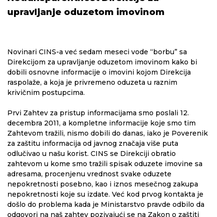
upravljanje oduzetom imovinom
Novinari CINS-a već sedam meseci vode “borbu” sa
Direkcijom za upravljanje oduzetom imovinom kako bi
dobili osnovne informacije o imovini kojom Direkcija
raspolaže, a koja je privremeno oduzeta u raznim
krivičnim postupcima.
Prvi Zahtev za pristup informacijama smo poslali 12.
decembra 2011, a kompletne informacije koje smo tim
Zahtevom tražili, nismo dobili do danas, iako je Poverenik
za zaštitu informacija od javnog značaja više puta
odlučivao u našu korist. CINS se Direkciji obratio
zahtevom u kome smo tražili spisak oduzete imovine sa
adresama, procenjenu vrednost svake oduzete
nepokretnosti posebno, kao i iznos mesečnog zakupa
nepokretnosti koje su izdate. Već kod prvog kontakta je
došlo do problema kada je Ministarstvo pravde odbilo da
odgovori na naš zahtev pozivajući se na Zakon o zaštiti