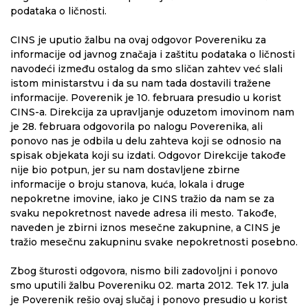
podataka o ličnosti.
CINS je uputio žalbu na ovaj odgovor Povereniku za
informacije od javnog značaja i zaštitu podataka o ličnosti
navodeći između ostalog da smo sličan zahtev već slali
istom ministarstvu i da su nam tada dostavili tražene
informacije. Poverenik je 10. februara presudio u korist
CINS-a. Direkcija za upravljanje oduzetom imovinom nam
je 28. februara odgovorila po nalogu Poverenika, ali
ponovo nas je odbila u delu zahteva koji se odnosio na
spisak objekata koji su izdati. Odgovor Direkcije takođe
nije bio potpun, jer su nam dostavljene zbirne
informacije o broju stanova, kuća, lokala i druge
nepokretne imovine, iako je CINS tražio da nam se za
svaku nepokretnost navede adresa ili mesto. Takođe,
naveden je zbirni iznos mesečne zakupnine, a CINS je
tražio mesečnu zakupninu svake nepokretnosti posebno.
Zbog šturosti odgovora, nismo bili zadovoljni i ponovo
smo uputili žalbu Povereniku 02. marta 2012. Tek 17. jula
je Poverenik rešio ovaj slučaj i ponovo presudio u korist