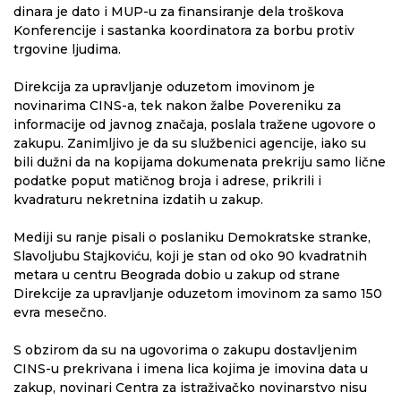
dinara je dato i MUP-u za finansiranje dela troškova
Konferencije i sastanka koordinatora za borbu protiv
trgovine ljudima.
Direkcija za upravljanje oduzetom imovinom je
novinarima CINS-a, tek nakon žalbe Povereniku za
informacije od javnog značaja, poslala tražene ugovore o
zakupu. Zanimljivo je da su službenici agencije, iako su
bili dužni da na kopijama dokumenata prekriju samo lične
podatke poput matičnog broja i adrese, prikrili i
kvadraturu nekretnina izdatih u zakup.
Mediji su ranje pisali o poslaniku Demokratske stranke,
Slavoljubu Stajkoviću, koji je stan od oko 90 kvadratnih
metara u centru Beograda dobio u zakup od strane
Direkcije za upravljanje oduzetom imovinom za samo 150
evra mesečno.
S obzirom da su na ugovorima o zakupu dostavljenim
CINS-u prekrivana i imena lica kojima je imovina data u
zakup, novinari Centra za istraživačko novinarstvo nisu