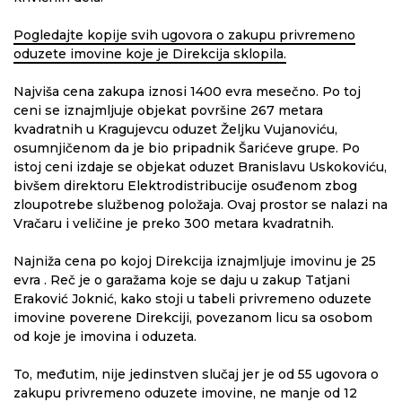
Pogledajte kopije svih ugovora o zakupu privremeno
oduzete imovine koje je Direkcija sklopila.
Najviša cena zakupa iznosi 1400 evra mesečno. Po toj
ceni se iznajmljuje objekat površine 267 metara
kvadratnih u Kragujevcu oduzet Željku Vujanoviću,
osumnjičenom da je bio pripadnik Šarićeve grupe. Po
istoj ceni izdaje se objekat oduzet Branislavu Uskokoviću,
bivšem direktoru Elektrodistribucije osuđenom zbog
zloupotrebe službenog položaja. Ovaj prostor se nalazi na
Vračaru i veličine je preko 300 metara kvadratnih.
Najniža cena po kojoj Direkcija iznajmljuje imovinu je 25
evra . Reč je o garažama koje se daju u zakup Tatjani
Eraković Joknić, kako stoji u tabeli privremeno oduzete
imovine poverene Direkciji, povezanom licu sa osobom
od koje je imovina i oduzeta.
To, međutim, nije jedinstven slučaj jer je od 55 ugovora o
zakupu privremeno oduzete imovine, ne manje od 12