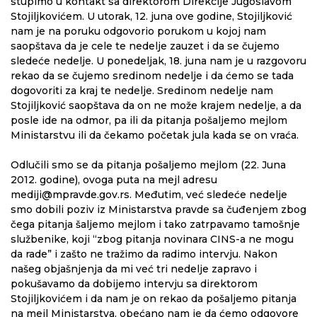
stupimo u kontakt sa direktorom Direkcije Jugoslavom
Stojiljkovićem. U utorak, 12. juna ove godine, Stojiljković
nam je na poruku odgovorio porukom u kojoj nam
saopštava da je cele te nedelje zauzet i da se čujemo
sledeće nedelje. U ponedeljak, 18. juna nam je u razgovoru
rekao da se čujemo sredinom nedelje i da ćemo se tada
dogovoriti za kraj te nedelje. Sredinom nedelje nam
Stojiljković saopštava da on ne može krajem nedelje, a da
posle ide na odmor, pa ili da pitanja pošaljemo mejlom
Ministarstvu ili da čekamo početak jula kada se on vraća.
Odlučili smo se da pitanja pošaljemo mejlom (22. Juna
2012. godine), ovoga puta na mejl adresu
mediji@mpravde.gov.rs. Međutim, već sledeće nedelje
smo dobili poziv iz Ministarstva pravde sa čuđenjem zbog
čega pitanja šaljemo mejlom i tako zatrpavamo tamošnje
službenike, koji “zbog pitanja novinara CINS-a ne mogu
da rade” i zašto ne tražimo da radimo intervju. Nakon
našeg objašnjenja da mi već tri nedelje zapravo i
pokušavamo da dobijemo intervju sa direktorom
Stojiljkovićem i da nam je on rekao da pošaljemo pitanja
na mejl Ministarstva, obećano nam je da ćemo odgovore