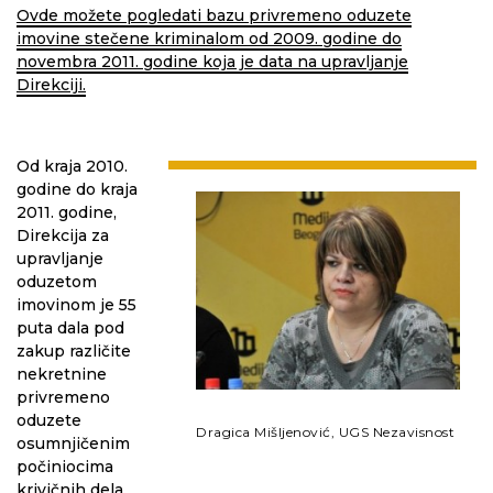
Ovde možete pogledati bazu privremeno oduzete
imovine stečene kriminalom od 2009. godine do
novembra 2011. godine koja je data na upravljanje
Direkciji.
Od kraja 2010.
godine do kraja
2011. godine,
Direkcija za
upravljanje
oduzetom
imovinom je 55
puta dala pod
zakup različite
nekretnine
privremeno
oduzete
Dragica Mišljenović, UGS Nezavisnost
osumnjičenim
počiniocima
krivičnih dela.