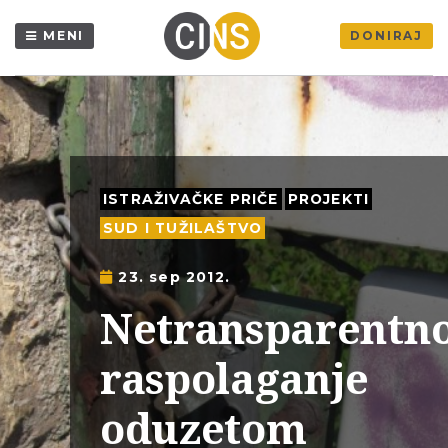
MENI
DONIRAJ
ISTRAŽIVAČKE PRIČE
PROJEKTI
SUD I TUŽILAŠTVO
23. sep 2012.
Netransparentn
raspolaganje
oduzetom