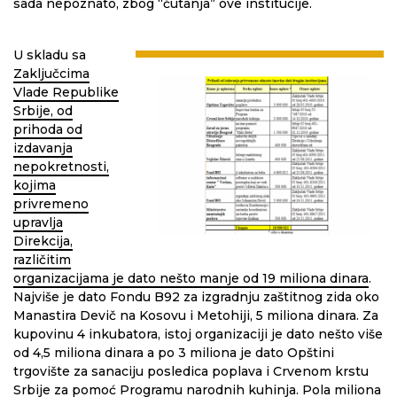
sada nepoznato, zbog “ćutanja” ove institucije.
U skladu sa
Zaključcima
Vlade Republike
Srbije, od
prihoda od
izdavanja
nepokretnosti,
kojima
privremeno
upravlja
Direkcija,
različitim
organizacijama je dato nešto manje od 19 miliona dinara
.
Najviše je dato Fondu B92 za izgradnju zaštitnog zida oko
Manastira Devič na Kosovu i Metohiji, 5 miliona dinara. Za
kupovinu 4 inkubatora, istoj organizaciji je dato nešto više
od 4,5 miliona dinara a po 3 miliona je dato Opštini
trgovište za sanaciju posledica poplava i Crvenom krstu
Srbije za pomoć Programu narodnih kuhinja. Pola miliona