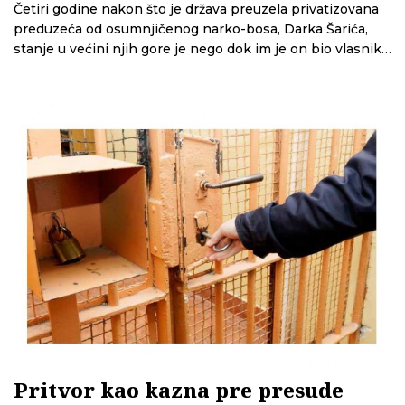
Četiri godine nakon što je država preuzela privatizovana
preduzeća od osumnjičenog narko-bosa, Darka Šarića,
stanje u većini njih gore je nego dok im je on bio vlasnik i
uglavnom se nalaze na ivici opstanka, utvrdili su novinari
Centra za istraživačko novinarstvo Srbije
Pritvor kao kazna pre presude