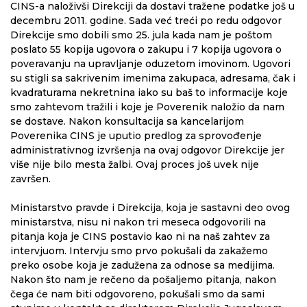
CINS-a naloživši Direkciji da dostavi tražene podatke još u
decembru 2011. godine. Sada već treći po redu odgovor
Direkcije smo dobili smo 25. jula kada nam je poštom
poslato 55 kopija ugovora o zakupu i 7 kopija ugovora o
poveravanju na upravljanje oduzetom imovinom. Ugovori
su stigli sa sakrivenim imenima zakupaca, adresama, čak i
kvadraturama nekretnina iako su baš to informacije koje
smo zahtevom tražili i koje je Poverenik naložio da nam
se dostave. Nakon konsultacija sa kancelarijom
Poverenika CINS je uputio predlog za sprovođenje
administrativnog izvršenja na ovaj odgovor Direkcije jer
više nije bilo mesta žalbi. Ovaj proces još uvek nije
završen.
Ministarstvo pravde i Direkcija, koja je sastavni deo ovog
ministarstva, nisu ni nakon tri meseca odgovorili na
pitanja koja je CINS postavio kao ni na naš zahtev za
intervjuom. Intervju smo prvo pokušali da zakažemo
preko osobe koja je zadužena za odnose sa medijima.
Nakon što nam je rečeno da pošaljemo pitanja, nakon
čega će nam biti odgovoreno, pokušali smo da sami