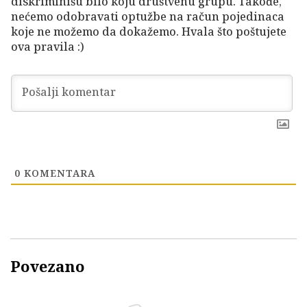
diskriminišu bilo koju društvenu grupu. Takođe,
nećemo odobravati optužbe na račun pojedinaca
koje ne možemo da dokažemo. Hvala što poštujete
ova pravila :)
0
KOMENTARA
Povezano