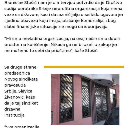
Branislav Stošić nam je u intervjuu potvrdio da je Društvo
sudija porotnika Srbije neprofitna organizacija koja nema
veze sa državom, kao i da razmišljalju o raskidu ugovora jer
i jedinu obavezu koju imaju, plaćanje komunalija, zbog
slabe finansijske situacije ne mogu da ispunjavaju.
“Mi smo nevladina organizacija, na ovaj način smo dobili
prostor na korišćenje. Nikada ga ne bi uzeli u zakup jer
ne možemo to sebi da priuštimo”, kaže Stošić.
Sa druge strane,
predsednica
Novog sindikata
pravosuđa
Srbije, Slavica
Živanović, kaže
da je taj sindikat
državna
institucija.
“Sve organizacije