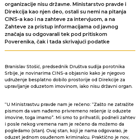
organizacije nisu državne. Ministarstvo pravde i
Direkcija kao njen deo, ostali su nemi na pitanja
CINS-a kao i na zahteve za intervjuom, a na
Zahteve za pristup informacijama od javnog
značaja su odgovarali tek pod pritiskom
Poverenika, čak i tada skrivajući podatke
Branislav Stošić, predsednik Društva sudija porotnika
Srbije, je novinarima CINS-a objasnio kako je njegovo
udruženje besplatno dobilo prostorije od Direkcije za
upravljanje oduzetom imovinom, iako nisu državni organ.
“U Ministrastvu pravde nam je rečeno: “Zašto ne zatražite
pismom da vam nađemo privremeno rešenje iz oduzete
imovine, toga imamo”. Mi smo to prihvatili, podneli zahtev
i posle nekog vremena nam je rečeno da možemo da
pogledamo (stan). Ovaj stan, koji je nama odgovarao, je
oduzet jednom osuđenom kriminalcu. Praktično je nov,