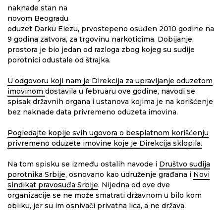
naknade stan na
novom Beogradu
oduzet Darku Elezu, prvostepeno osuđen 2010 godine na
9 godina zatvora, za trgovinu narkoticima. Dobijanje
prostora je bio jedan od razloga zbog kojeg su sudije
porotnici odustale od štrajka.
U odgovoru koji nam je Direkcija za upravljanje oduzetom
imovinom
dostavila u februaru ove godine, navodi se
spisak državnih organa i ustanova kojima je na korišćenje
bez naknade data privremeno oduzeta imovina.
Pogledajte kopije svih ugovora o besplatnom korišćenju
privremeno oduzete imovine koje je Direkcija sklopila.
Na tom spisku se između ostalih navode i
Društvo sudija
porotnika Srbije
, osnovano kao udruženje građana i
Novi
sindikat pravosuđa Srbije
. Nijedna od ove dve
organizacije se ne može smatrati državnom u bilo kom
obliku, jer su im osnivači privatna lica, a ne država.