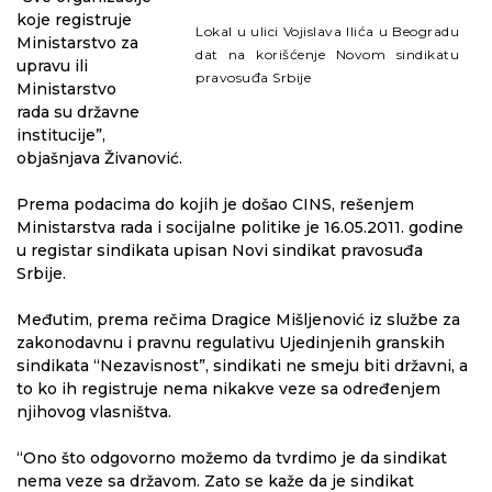
koje registruje
Lokal u ulici Vojislava Ilića u Beogradu
Ministarstvo za
dat na korišćenje Novom sindikatu
upravu ili
pravosuđa Srbije
Ministarstvo
rada su državne
institucije”,
objašnjava Živanović.
Prema podacima do kojih je došao CINS, rešenjem
Ministarstva rada i socijalne politike je 16.05.2011. godine
u registar sindikata upisan Novi sindikat pravosuđa
Srbije.
Međutim, prema rečima Dragice Mišljenović iz službe za
zakonodavnu i pravnu regulativu Ujedinjenih granskih
sindikata “Nezavisnost”, sindikati ne smeju biti državni, a
to ko ih registruje nema nikakve veze sa određenjem
njihovog vlasništva.
“Ono što odgovorno možemo da tvrdimo je da sindikat
nema veze sa državom. Zato se kaže da je sindikat