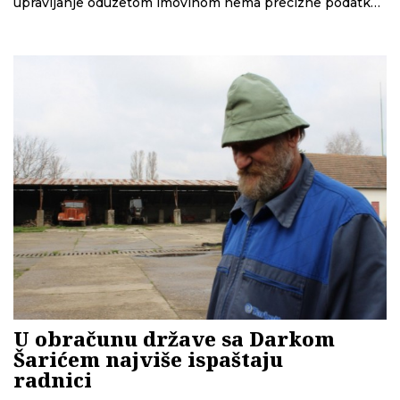
upravljanje oduzetom imovinom nema precizne podatke
o tome. Institucije su u više navrata odbile da dostave
informacije o ovim slučajevima novinarima Centra za
istraživačko novinarstvo Srbije
U obračunu države sa Darkom
Šarićem najviše ispaštaju
radnici