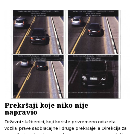
predstavnici Agencije, kažu da je reč o bespotrebnom
odlaganju
Prekršaji koje niko nije
napravio
Državni službenici, koji koriste privremeno oduzeta
vozila, prave saobraćajne i druge prekršaje, a Direkcija za