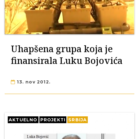
Uhapšena grupa koja je
finansirala Luku Bojovića
13. nov 2012.
AKTUELNO
PROJEKTI
SRBIJA