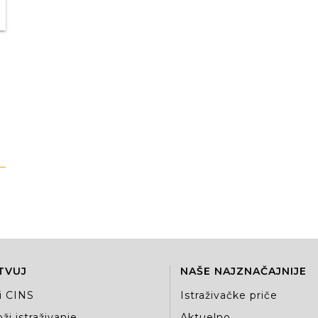
TVUJ
NAŠE NAJZNAČAJNIJE
i CINS
Istraživačke priče
ži istraživanje
Aktuelno