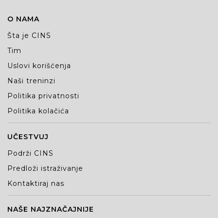
O NAMA
Šta je CINS
Tim
Uslovi korišćenja
Naši treninzi
Politika privatnosti
Politika kolačića
UČESTVUJ
Podrži CINS
Predloži istraživanje
Kontaktiraj nas
NAŠE NAJZNAČAJNIJE