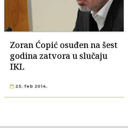
Zoran Ćopić osuđen na šest
godina zatvora u slučaju
IKL
25. feb 2014.