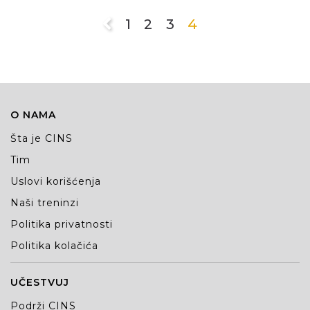
1
2
3
4
O NAMA
Šta je CINS
Tim
Uslovi korišćenja
Naši treninzi
Politika privatnosti
Politika kolačića
UČESTVUJ
Podrži CINS