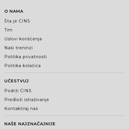
O NAMA
Šta je CINS
Tim
Uslovi korišćenja
Naši treninzi
Politika privatnosti
Politika kolačića
UČESTVUJ
Podrži CINS
Predloži istraživanje
Kontaktiraj nas
NAŠE NAJZNAČAJNIJE