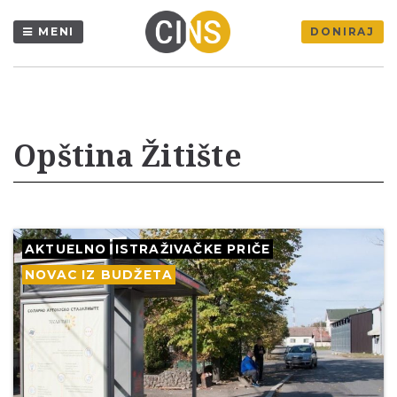
MENI
DONIRAJ
Opština Žitište
AKTUELNO
ISTRAŽIVAČKE PRIČE
NOVAC IZ BUDŽETA