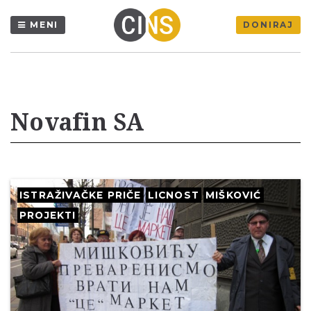
MENI
DONIRAJ
Novafin SA
ISTRAŽIVAČKE PRIČE
LICNOST
MIŠKOVIĆ
PROJEKTI