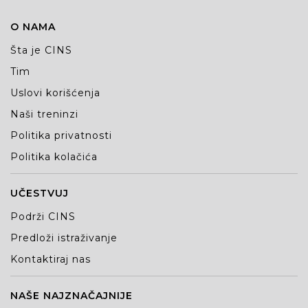
O NAMA
Šta je CINS
Tim
Uslovi korišćenja
Naši treninzi
Politika privatnosti
Politika kolačića
UČESTVUJ
Podrži CINS
Predloži istraživanje
Kontaktiraj nas
NAŠE NAJZNAČAJNIJE