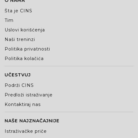
O NAMA
Šta je CINS
Tim
Uslovi korišćenja
Naši treninzi
Politika privatnosti
Politika kolačića
UČESTVUJ
Podrži CINS
Predloži istraživanje
Kontaktiraj nas
NAŠE NAJZNAČAJNIJE
Istraživačke priče