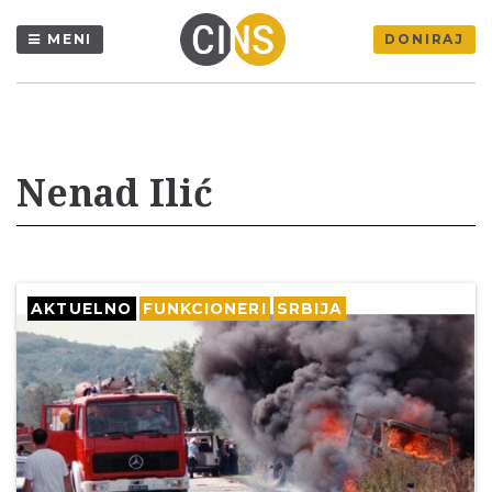
MENI
DONIRAJ
Nenad Ilić
AKTUELNO
FUNKCIONERI
SRBIJA