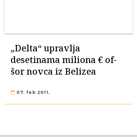
„Delta“ upravlja
desetinama miliona € of-
šor novca iz Belizea
07. feb 2011.