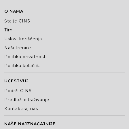
O NAMA
Šta je CINS
Tim
Uslovi korišćenja
Naši treninzi
Politika privatnosti
Politika kolačića
UČESTVUJ
Podrži CINS
Predloži istraživanje
Kontaktiraj nas
NAŠE NAJZNAČAJNIJE