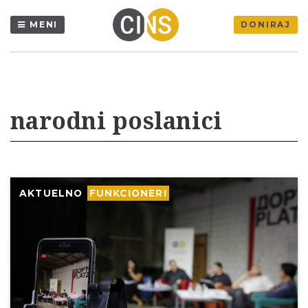
MENI
DONIRAJ
narodni poslanici
AKTUELNO
FUNKCIONERI