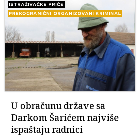
ISTRAŽIVAČKE PRIČE
PREKOGRANIČNI ORGANIZOVANI KRIMINAL
U obračunu države sa
Darkom Šarićem najviše
ispaštaju radnici