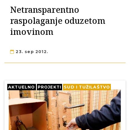
Netransparentno
raspolaganje oduzetom
imovinom
23. sep 2012.
AKTUELNO
PROJEKTI
SUD I TUŽILAŠTVO