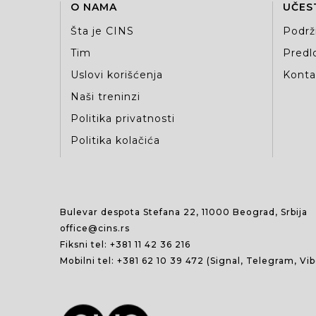
O NAMA
UČES
Šta je CINS
Podrž
Tim
Predlo
Uslovi korišćenja
Kontak
Naši treninzi
Politika privatnosti
Politika kolačića
Bulevar despota Stefana 22, 11000 Beograd, Srbija
office@cins.rs
Fiksni tel:
+381 11 42 36 216
Mobilni tel:
+381 62 10 39 472
(Signal, Telegram, Vi