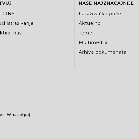
TVUJ
NAŠE NAJZNAČAJNIJE
i CINS
Istraživačke priče
ži istraživanje
Aktuelno
tiraj nas
Teme
Multimedija
Arhiva dokumenata
ber, WhatsApp)