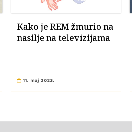
Kako je REM žmurio na
nasilje na televizijama
11. maj 2023.