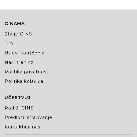
O NAMA
Šta je CINS
Tim
Uslovi korišćenja
Naši treninzi
Politika privatnosti
Politika kolačića
UČESTVUJ
Podrži CINS
Predloži istraživanje
Kontaktiraj nas