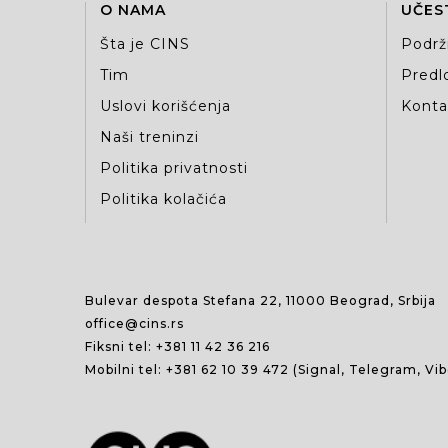
O NAMA
UČES
Šta je CINS
Podrž
Tim
Predlo
Uslovi korišćenja
Kontak
Naši treninzi
Politika privatnosti
Politika kolačića
Bulevar despota Stefana 22, 11000 Beograd, Srbija
office@cins.rs
Fiksni tel:
+381 11 42 36 216
Mobilni tel:
+381 62 10 39 472
(Signal, Telegram, Vi