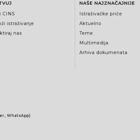
TVUJ
NAŠE NAJZNAČAJNIJE
i CINS
Istraživačke priče
ži istraživanje
Aktuelno
tiraj nas
Teme
Multimedija
Arhiva dokumenata
ber, WhatsApp)