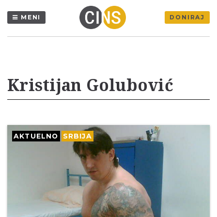
MENI
DONIRAJ
Kristijan Golubović
AKTUELNO
SRBIJA